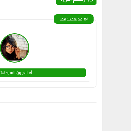
قد يعجبك ايضا
أم العيون السود😌