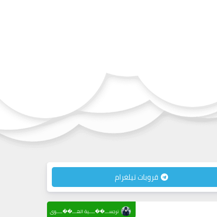
قروبات تيلغرام
نرجســـ��ــــية الهـــ��ــــوى