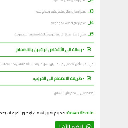
ع
دم ارسال رسائل عشوائية.
3)_
عدم ارسال رسائل بشكل كبير ومبالغ فيه.
4)_
عدم ازعاج اعضاء المجموعة.
5)_
يمنع إرسال رسائل خاصة بدون موافقة مشرف المجموعة.
▪︎ رسالة الى الأشخاص الراغبين بالانضمام:
اخي العزيز نأمل أنك على خير، قبل ان ترسل ما يغضب الله والناس تذكر انك ان
▪︎ طريقة الانضمام الى القروب:
اضغط على زر انضم الآن بالأسفل
ملاحظة مهمة:
قد يتم تغيير اسماء او صور القروبات بع
إنضم الآن !