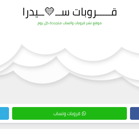
قـــــروبات ســ💛ــيدرا
موقع نشر قروبات واتساب متجددة كل يوم
قروبات وتساب