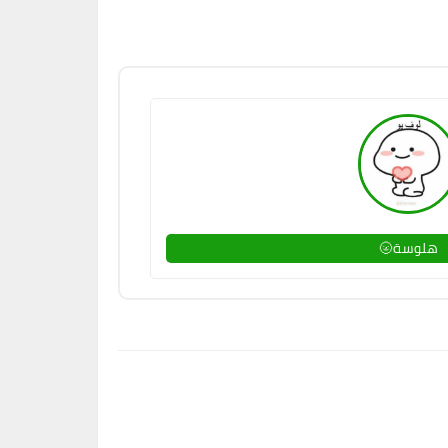
هلوسة🌝