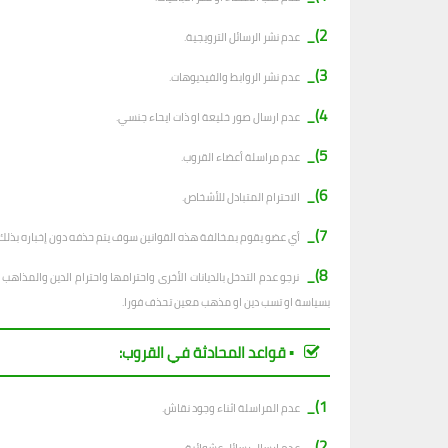
2)_
عدم نشر الرسائل الترويجية.
3)_
عدم نشر الروابط والفيديوهات.
4)_
عدم ارسال صور خليعة او ذات ايحاء جنسي.
5)_
عدم مراسلة أعضاء القروب.
6)_
الاحترام المتبادل للأشخاص.
7)_
أي عضو يقوم بمخالفة هذه القوانين سوف يتم حذفه دون إخباره بذلك.
8)_
نرجو عدم التدخل بالديانات الأخرى واحترامها واحترام الدين والمذا
بسياسة او تسب دين او مذهب معين تحذف فورا.
▪︎ قواعد المحادثة في القروب:
1)_
عدم المراسلة اثناء وجود نقاش.
2)_