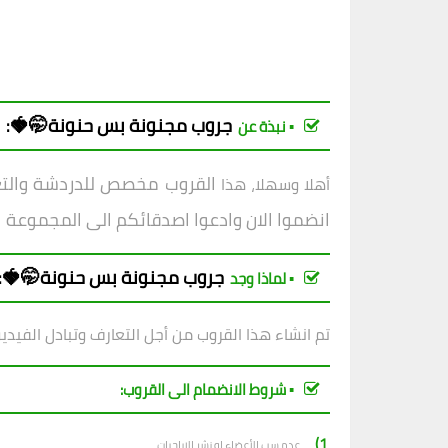
جروب
مجنونة بس حنونة🤭🍓
:
▪︎ نبذة عن
القروب مخصص للدردشة والتعار
أهلا وسهلا، هذا
انضموا الان وادعوا اصدقائكم الى المجموعة
جروب
مجنونة بس حنونة🤭🍓
:
▪︎ لماذا وجد
تم انشاء هذا القروب من أجل التعارف وتبادل الفيدي
▪︎ شروط الانضمام الى القروب:
1)_
عدم سب الأعضاء او نشر الاباحيات.