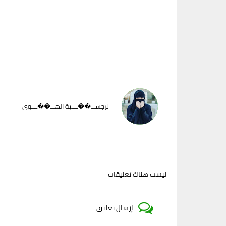
نرجســـ��ــــية الهـــ��ــــوى
ليست هناك تعليقات
إرسال تعليق