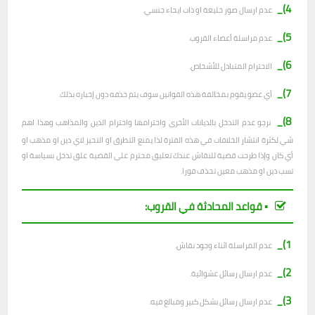
4)_
عدم ارسال صور خليعة او ذات ايحاء جنسي.
5)_
عدم مراسلة أعضاء القروب.
6)_
الاحترام المتبادل للأشخاص.
7)_
أي عضو يقوم بمخالفة هذه القوانين سوف يتم حذفه دون إخباره بذلك.
8)_
نرجو عدم التدخل بالديانات الأخرى واحترامها واحترام الدين والمذاهب وهذا اهم
شي لكثرة انتشار الخلافات في هذه الفترة لذا يمنع التطرق او التحيز لاي دين او مذهب او
أي كان وإذا طرحت قضية للنقاش عندك تعليق محترم على القضية علق تدخل بسياسة او
تسب دين او مذهب معين تحذف فورا.
▪︎ قواعد المحادثة في القروب:
1)_
عدم المراسلة اثناء وجود نقاش.
2)_
ع
دم ارسال رسائل عشوائية.
3)_
عدم ارسال رسائل بشكل كبير ومبالغ فيه.