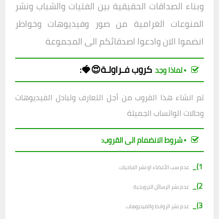
وبناء الصداقات الحقيقية بين الفتيات والشباب ونشر
المنوعات الغرامية من صور وفيديوهات وخواطر
انضموا الان وادعوا اصدقائكم الى المجموعة
كروب
فـراولـة😍🍓
:
▪︎ لماذا وجد
تم انشاء هذا القروب من أجل التعارف وتبادل الفيديوهات
وحالات الواتساب الجميلة
▪︎ شروط الانضمام الى القروب:
1)_
عدم سب الأعضاء او نشر الاباحيات.
2)_
عدم نشر الرسائل الترويجية.
3)_
عدم نشر الروابط والفيديوهات.