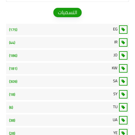
التسميات
EG
(175)
IR
(44)
JO
(186)
KW
(181)
SA
(309)
SY
(18)
TU
(6)
UA
(38)
YE
(28)