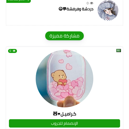
0
دردشة وفرفشة💬😉
مشاركة مميزة
0
كـراميـل♥🧸
الإنضمام للجروب