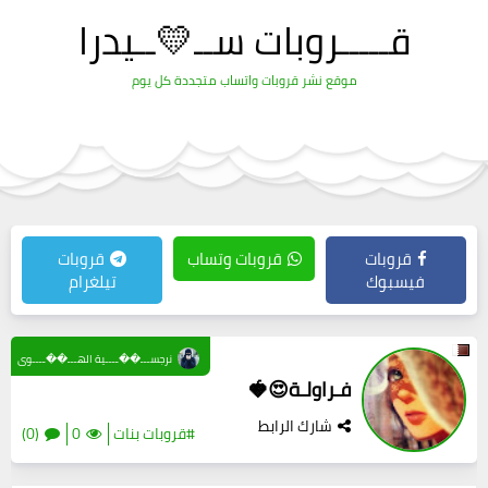
قـــــروبات ســ💛ــيدرا
موقع نشر قروبات واتساب متجددة كل يوم
قروبات
قروبات وتساب
قروبات
فيسبوك
تيلغرام
نرجســـ��ــــية الهـــ��ــــوى
فـراولـة😍🍓
شارك الرابط
#قروبات بنات
0
(0)