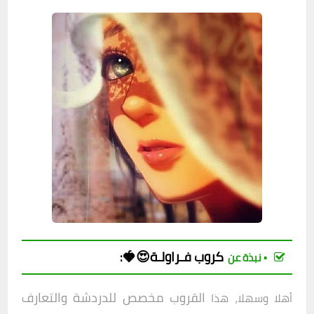
كروب
فـراولـة😍🍓
:
▪︎ نبذة عن
القروب مخصص للدردشة والتعارف
أهلا وسهلا، هذا