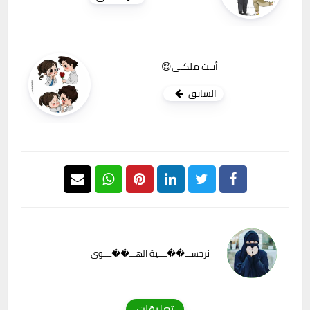
أنـت ملكـي😌
السابق
نرجســـ��ــــية الهـــ��ــــوى
تعليقات