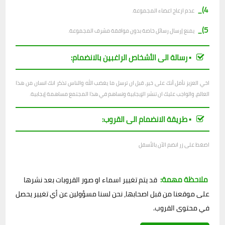
4)_
عدم ازعاج اعضاء المجموعة.
5)_
يمنع إرسال رسائل خاصة بدون موافقة مشرف المجموعة.
▪︎ رسالة الى الأشخاص الراغبين بالانضمام:
اخي العزيز نأمل أنك على خير، قبل ان ترسل ما يغضب الله والناس تذكر انك انسان من هذا
العالم، والواجب عليك ان تنشر الإيجابية وتساهم في هذا المجتمع مساهمة إيجابية.
▪︎ طريقة الانضمام الى القروب:
اضغط على زر انضم الآن بالأسفل
ملاحظة مهمة:
قد يتم تغيير اسماء او صور القروبات بعد نشرها
على موقعنا من قبل اصحابها، نحن لسنا مسؤولين عن أي تغيير يحصل
في محتوى القروب.