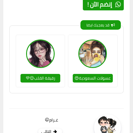
إنضم الآن !
قد يعجبك ايضا
عسولات السعودية😍
رقيقة القلب😌💜
غـرام🤭
التالي