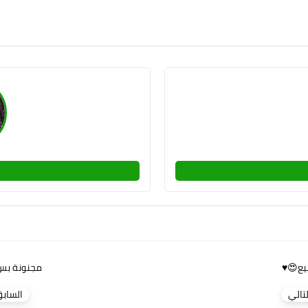
يع😍♥️
مجنونة بس
لتالي
الساب