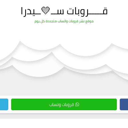
قـــــروبات ســ💛ــيدرا
موقع نشر قروبات واتساب متجددة كل يوم
قروبات وتساب