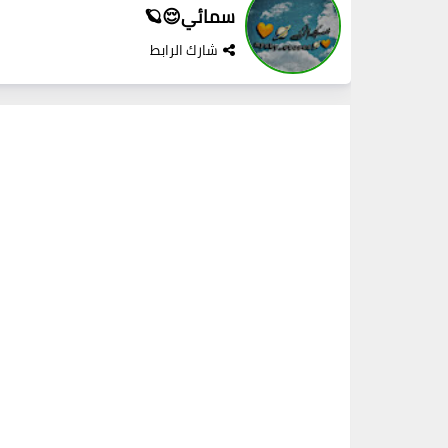
سمائي😌🪐
شارك الرابط