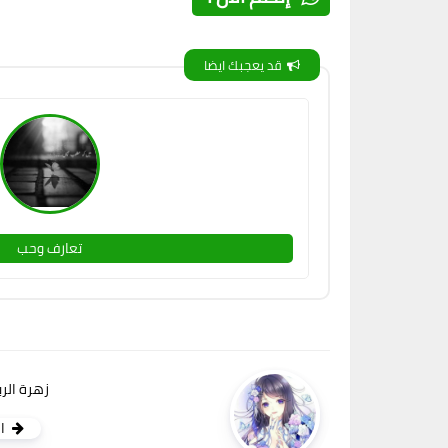
قد يعجبك ايضا
تعارف وحب
زهرة الرب
ا