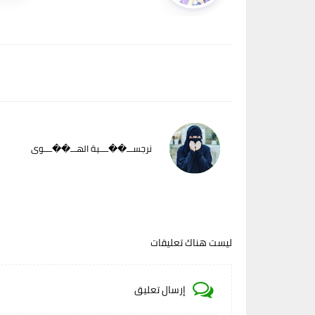
نرجســـ��ــــية الهـــ��ــــوى
ليست هناك تعليقات
إرسال تعليق