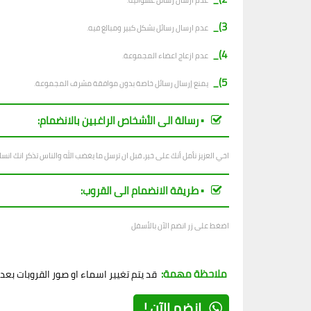
ع
دم ارسال رسائل عشوائية.
3)_
عدم ارسال رسائل بشكل كبير ومبالغ فيه.
4)_
عدم ازعاج اعضاء المجموعة.
5)_
يمنع إرسال رسائل خاصة بدون موافقة مشرف المجموعة.
▪︎ رسالة الى الأشخاص الراغبين بالانضمام:
اخي العزيز نأمل أنك على خير، قبل ان ترسل ما يغضب الله والناس تذكر انك ان
▪︎ طريقة الانضمام الى القروب:
اضغط على زر انضم الآن بالأسفل
ملاحظة مهمة:
قد يتم تغيير اسماء او صور القروبات بع
إنضم الآن !