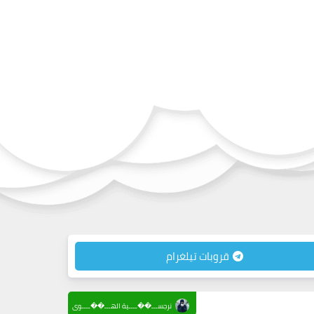
قروبات تيلغرام
نرجســـ��ــــية الهـــ��ــــوى