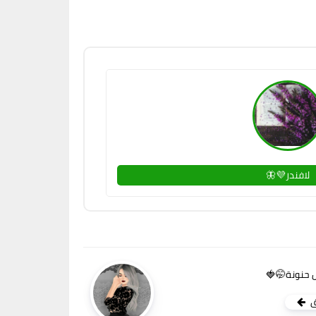
لافندر💜🦋
 حنونة🤭🍓
ق