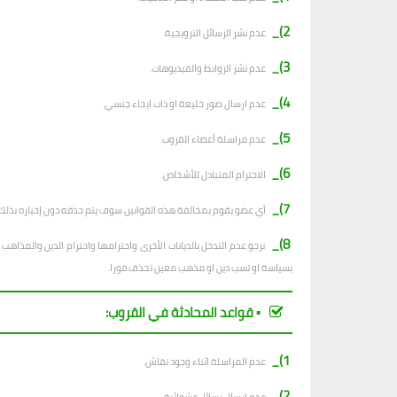
2)_
عدم نشر الرسائل الترويجية.
3)_
عدم نشر الروابط والفيديوهات.
4)_
عدم ارسال صور خليعة او ذات ايحاء جنسي.
5)_
عدم مراسلة أعضاء القروب.
6)_
الاحترام المتبادل للأشخاص.
7)_
أي عضو يقوم بمخالفة هذه القوانين سوف يتم حذفه دون إخباره بذلك.
8)_
نرجو عدم التدخل بالديانات الأخرى واحترامها واحترام الدين والمذا
بسياسة او تسب دين او مذهب معين تحذف فورا.
▪︎ قواعد المحادثة في القروب:
1)_
عدم المراسلة اثناء وجود نقاش.
2)_