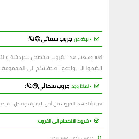
جروب
سمائي😌🪐
:
▪︎ نبذة عن
القروب مخصص للدردشة والتعار
أهلا وسهلا، هذا
انضموا الان وادعوا اصدقائكم الى المجموعة
جروب
سمائي😌🪐
:
▪︎ لماذا وجد
تم انشاء هذا القروب من أجل التعارف وتبادل الفيدي
▪︎ شروط الانضمام الى القروب:
1)_
عدم سب الأعضاء او نشر الاباحيات.