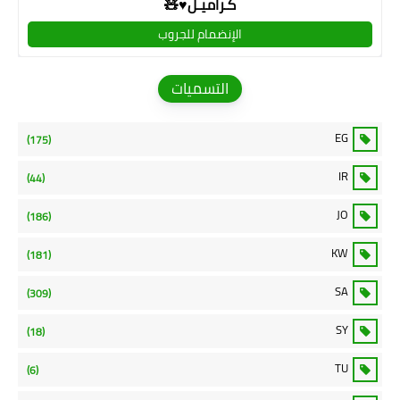
كـراميـل♥🧸
الإنضمام للجروب
التسميات
EG
(175)
IR
(44)
JO
(186)
KW
(181)
SA
(309)
SY
(18)
TU
(6)