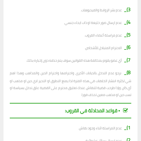
3)_
عدم نشر الروابط والفيديوهات.
4)_
عدم ارسال صور خليعة او ذات ايحاء جنسي.
5)_
عدم مراسلة أعضاء القروب.
6)_
الاحترام المتبادل للأشخاص.
7)_
أي عضو يقوم بمخالفة هذه القوانين سوف يتم حذفه دون إخباره بذلك.
8)_
نرجو عدم التدخل بالديانات الأخرى واحترامها واحترام الدين والمذاهب وهذا اهم
شي لكثرة انتشار الخلافات في هذه الفترة لذا يمنع التطرق او التحيز لاي دين او مذهب او
أي كان وإذا طرحت قضية للنقاش عندك تعليق محترم على القضية علق تدخل بسياسة او
تسب دين او مذهب معين تحذف فورا.
▪︎ قواعد المحادثة في القروب:
1)_
عدم المراسلة اثناء وجود نقاش.
2)_
ع
دم ارسال رسائل عشوائية.