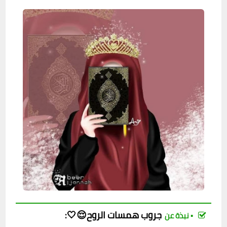
جروب
همسات الروح😌🤍
:
▪︎ نبذة عن