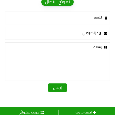
نموذج الاتصال
الاسم
بريد إلكتروني
رسالة
قـــــروبات ســ💛ــيدرا
اضف جروب
جروب عشوائي