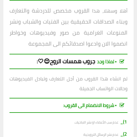
القروب مخصص للدردشة والتعارف
أهلا وسهلا، هذا
وبناء الصداقات الحقيقية بين الفتيات والشباب ونشر
المنوعات الغرامية من صور وفيديوهات وخواطر
انضموا الان وادعوا اصدقائكم الى المجموعة
جروب
همسات الروح😌🤍
:
▪︎ لماذا وجد
تم انشاء هذا القروب من أجل التعارف وتبادل الفيديوهات
وحالات الواتساب الجميلة
▪︎ شروط الانضمام الى القروب:
1)_
عدم سب الأعضاء او نشر الاباحيات.
2)_
عدم نشر الرسائل الترويجية.