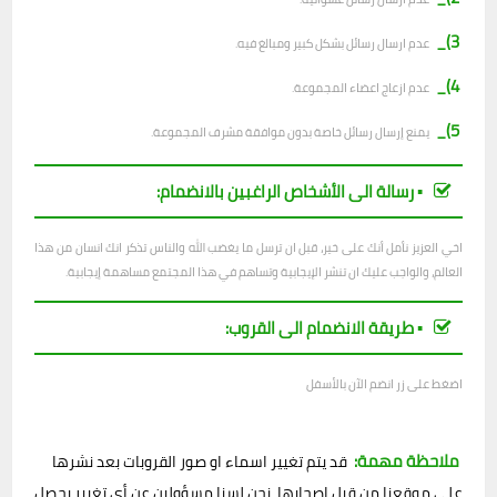
3)_
عدم ارسال رسائل بشكل كبير ومبالغ فيه.
4)_
عدم ازعاج اعضاء المجموعة.
5)_
يمنع إرسال رسائل خاصة بدون موافقة مشرف المجموعة.
▪︎ رسالة الى الأشخاص الراغبين بالانضمام:
اخي العزيز نأمل أنك على خير، قبل ان ترسل ما يغضب الله والناس تذكر انك انسان من هذا
العالم، والواجب عليك ان تنشر الإيجابية وتساهم في هذا المجتمع مساهمة إيجابية.
▪︎ طريقة الانضمام الى القروب:
اضغط على زر انضم الآن بالأسفل
ملاحظة مهمة:
قد يتم تغيير اسماء او صور القروبات بعد نشرها
على موقعنا من قبل اصحابها، نحن لسنا مسؤولين عن أي تغيير يحصل