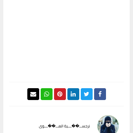
نرجســـ��ــــية الهـــ��ــــوى