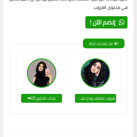
في محتوى القروب.
إنضم الآن !
قد يعجبك ايضا
قروب تعارف ودردشة😍💬
شات الخليج😉📲