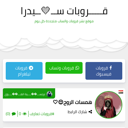
قـــــروبات ســ💛ــيدرا
موقع نشر قروبات واتساب متجددة كل يوم
قروبات
قروبات وتساب
قروبات
فيسبوك
تيلغرام
نرجســـ��ــــية الهـــ��ــــوى
همسات الروح😌🤍
شارك الرابط
#قروبات تعارف
0
(0)