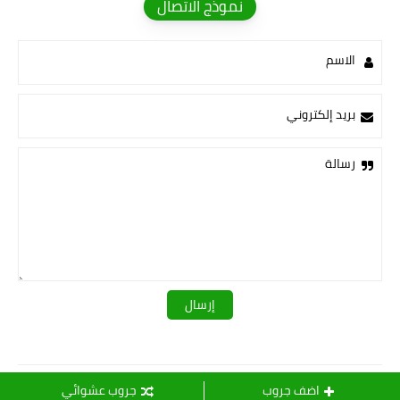
نموذج الاتصال
الاسم
بريد إلكتروني
رسالة
قـــــروبات ســ💛ــيدرا
اضف جروب
جروب عشوائي