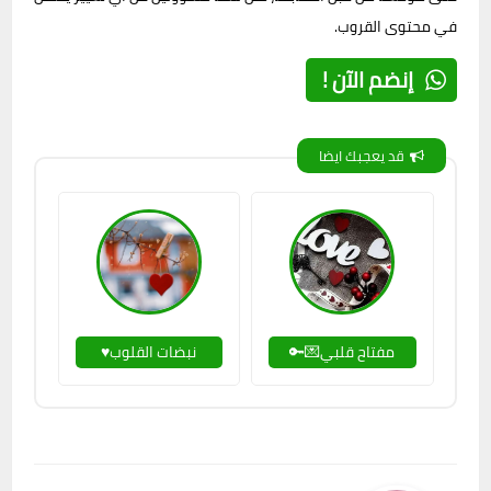
في محتوى القروب.
إنضم الآن !
قد يعجبك ايضا
مفتاح قلبي💌🔑
نبضات القلوب♥