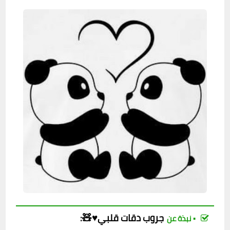
جروب
دقات قلبي♥️🧸
:
▪︎ نبذة عن