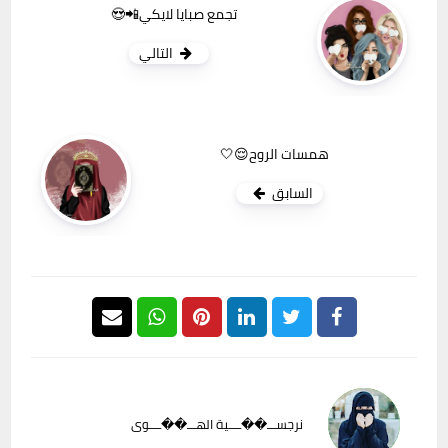
تجمع صبايا لايكي📲😍
التالي
همسات الروح😌🤍
السابق
نرجســـ��ــــية الهـــ��ــــوى