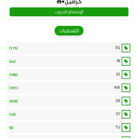
كـراميـل♥🧸
الإنضمام للجروب
التسميات
EG
(175)
IR
(44)
JO
(186)
KW
(181)
SA
(309)
SY
(18)
TU
(6)