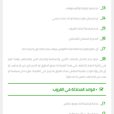
3)_
عدم نشر الروابط والفيديوهات.
4)_
عدم ارسال صور خليعة او ذات ايحاء جنسي.
5)_
عدم مراسلة أعضاء القروب.
6)_
الاحترام المتبادل للأشخاص.
7)_
أي عضو يقوم بمخالفة هذه القوانين سوف يتم حذفه دون إخباره بذلك.
8)_
نرجو عدم التدخل بالديانات الأخرى واحترامها واحترام الدين والمذاهب وهذا اهم
شي لكثرة انتشار الخلافات في هذه الفترة لذا يمنع التطرق او التحيز لاي دين او مذهب او
أي كان وإذا طرحت قضية للنقاش عندك تعليق محترم على القضية علق تدخل بسياسة او
تسب دين او مذهب معين تحذف فورا.
▪︎ قواعد المحادثة في القروب:
1)_
عدم المراسلة اثناء وجود نقاش.
2)_
ع
دم ارسال رسائل عشوائية.