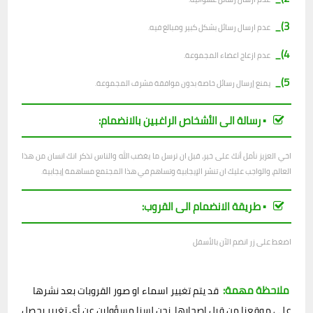
3)_
عدم ارسال رسائل بشكل كبير ومبالغ فيه.
4)_
عدم ازعاج اعضاء المجموعة.
5)_
يمنع إرسال رسائل خاصة بدون موافقة مشرف المجموعة.
▪︎ رسالة الى الأشخاص الراغبين بالانضمام:
اخي العزيز نأمل أنك على خير، قبل ان ترسل ما يغضب الله والناس تذكر انك انسان من هذا
العالم، والواجب عليك ان تنشر الإيجابية وتساهم في هذا المجتمع مساهمة إيجابية.
▪︎ طريقة الانضمام الى القروب:
اضغط على زر انضم الآن بالأسفل
ملاحظة مهمة:
قد يتم تغيير اسماء او صور القروبات بعد نشرها
على موقعنا من قبل اصحابها، نحن لسنا مسؤولين عن أي تغيير يحصل