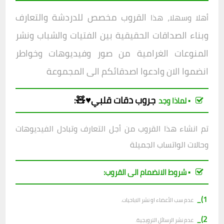
القروب مخصص للدردشة والتعارف
أهلا وسهلا، هذا
وبناء الصداقات الحقيقية بين الفتيات والشباب ونشر
المنوعات الغرامية من صور وفيديوهات وخواطر
انضموا الان وادعوا اصدقائكم الى المجموعة
جروب
دقات قلبي♥️🧸
:
▪︎ لماذا وجد
تم انشاء هذا القروب من أجل التعارف وتبادل الفيديوهات
وحالات الواتساب الجميلة
▪︎ شروط الانضمام الى القروب:
1)_
عدم سب الأعضاء او نشر الاباحيات.
2)_
عدم نشر الرسائل الترويجية.