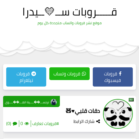
قـــــروبات ســ💛ــيدرا
موقع نشر قروبات واتساب متجددة كل يوم
قروبات
قروبات وتساب
قروبات
فيسبوك
تيلغرام
نرجســـ��ــــية الهـــ��ــــوى
دقات قلبي♥️🧸
شارك الرابط
#قروبات تعارف
0
(0)