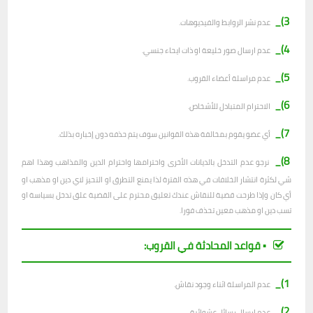
3)_
عدم نشر الروابط والفيديوهات.
4)_
عدم ارسال صور خليعة او ذات ايحاء جنسي.
5)_
عدم مراسلة أعضاء القروب.
6)_
الاحترام المتبادل للأشخاص.
7)_
أي عضو يقوم بمخالفة هذه القوانين سوف يتم حذفه دون إخباره بذلك.
8)_
نرجو عدم التدخل بالديانات الأخرى واحترامها واحترام الدين والمذاهب وهذا اهم
شي لكثرة انتشار الخلافات في هذه الفترة لذا يمنع التطرق او التحيز لاي دين او مذهب او
أي كان وإذا طرحت قضية للنقاش عندك تعليق محترم على القضية علق تدخل بسياسة او
تسب دين او مذهب معين تحذف فورا.
▪︎ قواعد المحادثة في القروب:
1)_
عدم المراسلة اثناء وجود نقاش.
2)_
ع
دم ارسال رسائل عشوائية.