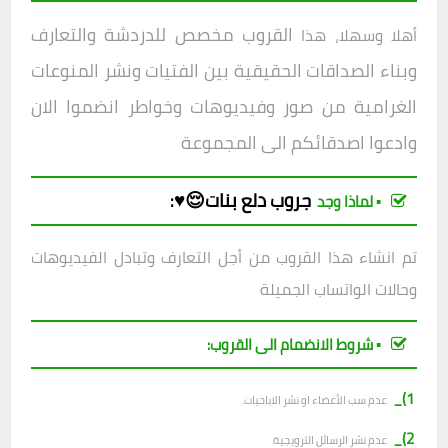
القروب مخصص للدردشة والتعارف
أهلا وسهلا، هذا
وبناء الصداقات الحقيقية بين الفتيات ونشر المنوعات
الغرامية من صور وفيديوهات وخواطر انضموا الان
وادعوا اصدقائكم الى المجموعة
جروب
دلع بنات😌♥️
:
▪︎ لماذا وجد
تم انشاء هذا القروب من أجل التعارف وتبادل الفيديوهات
وحالات الواتساب الجميلة
▪︎ شروط الانضمام الى القروب:
1)_
عدم سب الأعضاء او نشر الاباحيات.
2)_
عدم نشر الرسائل الترويجية.