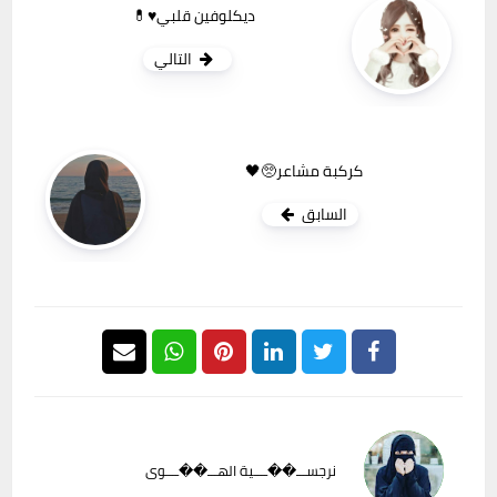
ديكلوفين قلبي♥️💊
التالي
كركبة مشاعر🥺🖤
السابق
نرجســـ��ــــية الهـــ��ــــوى