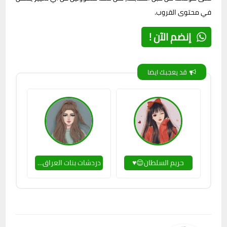
في محتوى القروب.
إنضم الآن !
قد يعجبك ايضا
حريم السلطان😌♥
دردشات بنات العراق 😉💌