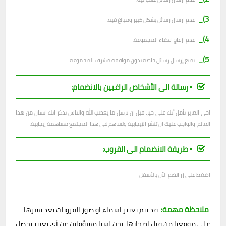
3)_
عدم ارسال رسائل بشكل كبير ومبالغ فيه.
4)_
عدم ازعاج اعضاء المجموعة.
5)_
يمنع إرسال رسائل خاصة بدون موافقة مشرف المجموعة.
▪︎ رسالة الى الأشخاص الراغبين بالانضمام:
اخي العزيز نأمل أنك على خير، قبل ان ترسل ما يغضب الله والناس تذكر انك انسان من هذا
العالم، والواجب عليك ان تنشر الإيجابية وتساهم في هذا المجتمع مساهمة إيجابية.
▪︎ طريقة الانضمام الى القروب:
اضغط على زر انضم الآن بالأسفل
ملاحظة مهمة:
قد يتم تغيير اسماء او صور القروبات بعد نشرها
على موقعنا من قبل اصحابها، نحن لسنا مسؤولين عن أي تغيير يحصل