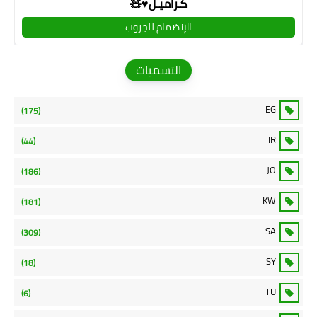
كـراميـل♥🧸
الإنضمام للجروب
التسميات
EG
(175)
IR
(44)
JO
(186)
KW
(181)
SA
(309)
SY
(18)
TU
(6)