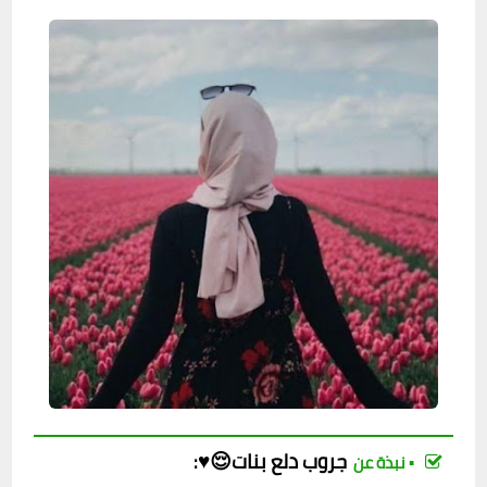
جروب
دلع بنات😌♥️
:
▪︎ نبذة عن