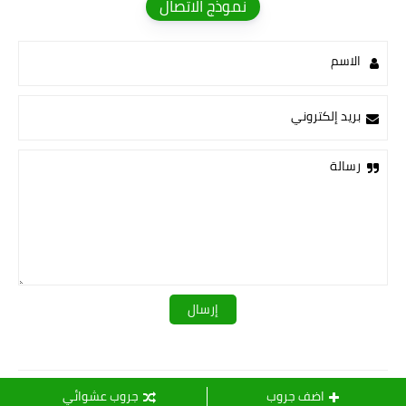
نموذج الاتصال
الاسم
بريد إلكتروني
رسالة
قـــــروبات ســ💛ــيدرا
اضف جروب
جروب عشوائي