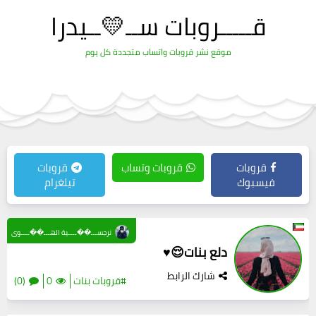
قـــــروبات ســ💛ــيدرا
موقع نشر قروبات واتساب متجددة كل يوم
قروبات
قروبات وتساب
قروبات
فيسبوك
تيلغرام
نرجســـ��ــــية الهـــ��ــــوى
دلع بنات😌♥️
شارك الرابط
#قروبات بنات
0
(0)