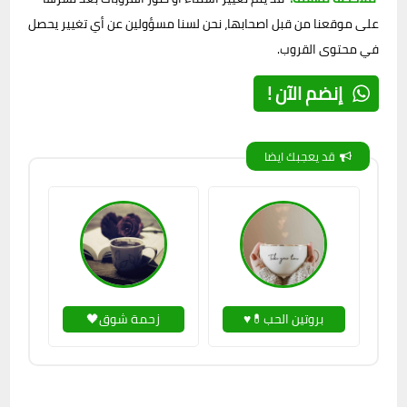
على موقعنا من قبل اصحابها، نحن لسنا مسؤولين عن أي تغيير يحصل
في محتوى القروب.
إنضم الآن !
قد يعجبك ايضا
بروتين الحب💊♥
زحمة شوق🖤