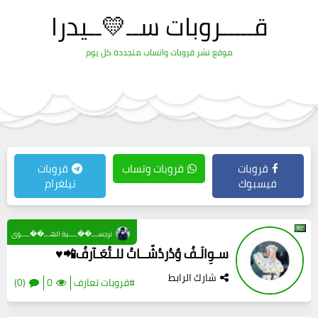
قـــــروبات ســ💛ــيدرا
موقع نشر قروبات واتساب متجددة كل يوم
قروبات
قروبات وتساب
قروبات
فيسبوك
تيلغرام
نرجســـ��ــــية الهـــ��ــــوى
سـوِالَـفُ وٌدُردُشّــاتُ للـتُعَـآرفُ📲♥️
شارك الرابط
#قروبات تعارف
0
(0)