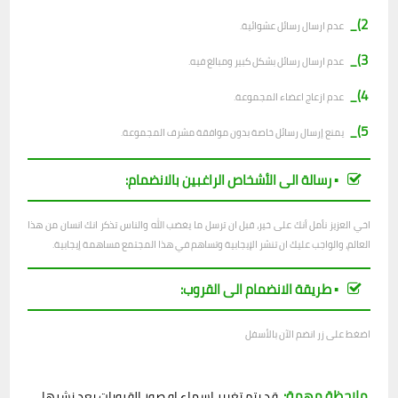
2)_
ع
دم ارسال رسائل عشوائية.
3)_
عدم ارسال رسائل بشكل كبير ومبالغ فيه.
4)_
عدم ازعاج اعضاء المجموعة.
5)_
يمنع إرسال رسائل خاصة بدون موافقة مشرف المجموعة.
▪︎ رسالة الى الأشخاص الراغبين بالانضمام:
اخي العزيز نأمل أنك على خير، قبل ان ترسل ما يغضب الله والناس تذكر انك انسان من هذا
العالم، والواجب عليك ان تنشر الإيجابية وتساهم في هذا المجتمع مساهمة إيجابية.
▪︎ طريقة الانضمام الى القروب:
اضغط على زر انضم الآن بالأسفل
ملاحظة مهمة:
قد يتم تغيير اسماء او صور القروبات بعد نشرها