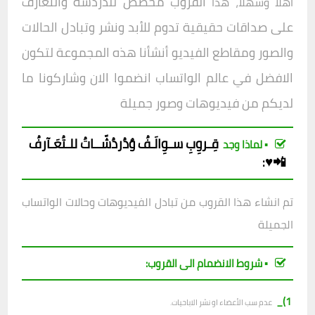
القروب مخصص للدردشة والتعارف
أهلا وسهلا، هذا
على صداقات حقيقية تدوم للأبد ونشر وتبادل الحالات
والصور ومقاطع الفيديو أنشأنا هذه المجموعة لتكون
الافض
ل في عالم الواتساب انضموا الان وشاركونا ما
لديكم من فيديوهات وصور جميلة
قِـروِبِ
سـوِالَـفُ وٌدُردُشّــاتُ للـتُعَـآرفُ
▪︎ لماذا وجد
📲♥️
:
تم انشاء هذا القروب من تبادل الفيديوهات وحالات الواتساب
الجميلة
▪︎ شروط الانضمام الى القروب:
1)_
عدم سب الأعضاء او نشر الاباحيات.