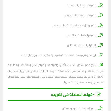
2)_
عدم نشر الرسائل الترويجية.
3)_
عدم نشر الروابط والفيديوهات.
4)_
عدم ارسال صور خليعة او ذات ايحاء جنسي.
5)_
عدم مراسلة أعضاء القروب.
6)_
الاحترام المتبادل للأشخاص.
7)_
أي عضو يقوم بمخالفة هذه القوانين سوف يتم حذفه دون إخباره بذلك.
8)_
نرجو عدم التدخل بالديانات الأخرى واحترامها واحترام الدين والمذاهب وهذا اهم
شي لكثرة انتشار الخلافات في هذه الفترة لذا يمنع التطرق او التحيز لاي دين او مذهب او
أي كان وإذا طرحت قضية للنقاش عندك تعليق محترم على القضية علق تدخل بسياسة او
تسب دين او مذهب معين تحذف فورا.
▪︎ قواعد المحادثة في القروب:
1)_
عدم المراسلة اثناء وجود نقاش.