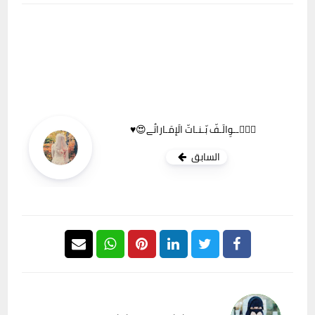
سۣۗــوِالَـفّ بّـنـاتّ الَإمَـاراتُے😍♥️
السابق