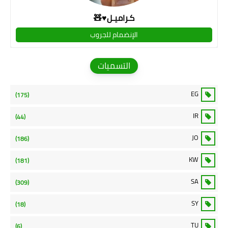
كـراميـل♥🧸
الإنضمام للجروب
التسميات
EG
(175)
IR
(44)
JO
(186)
KW
(181)
SA
(309)
SY
(18)
TU
(6)