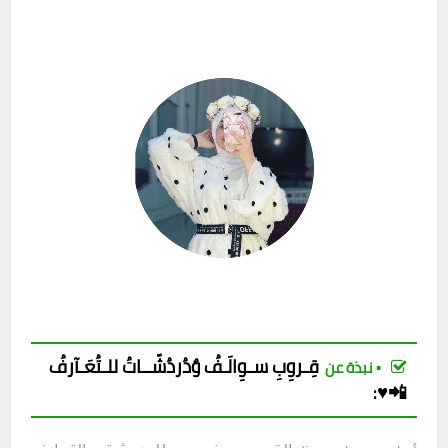
قِـروِبِ
سـوِالَـفُ وٌدُردُشّــاتُ للـتُعَـآرفُ
▪︎ نبذة عن
📲♥️
: