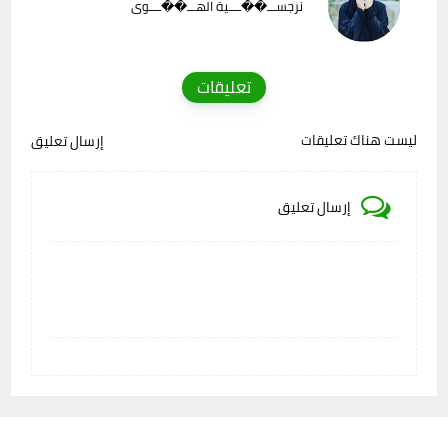
نرجســـ��ــــية الهـــ��ــــوى
تعليقات
ليست هناك تعليقات
إرسال تعليق
إرسال تعليق