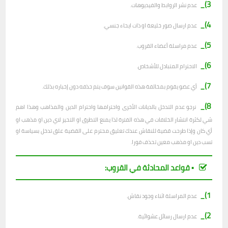
3)_
عدم نشر الروابط والفيديوهات.
4)_
عدم ارسال صور خليعة او ذات ايحاء جنسي.
5)_
عدم مراسلة أعضاء القروب.
6)_
الاحترام المتبادل للأشخاص.
7)_
أي عضو يقوم بمخالفة هذه القوانين سوف يتم حذفه دون إخباره بذلك.
8)_
نرجو عدم التدخل بالديانات الأخرى واحترامها واحترام الدين والمذاهب وهذا اهم
شي لكثرة انتشار الخلافات في هذه الفترة لذا يمنع التطرق او التحيز لاي دين او مذهب او
أي كان وإذا طرحت قضية للنقاش عندك تعليق محترم على القضية علق تدخل بسياسة او
تسب دين او مذهب معين تحذف فورا.
▪︎ قواعد المحادثة في القروب:
1)_
عدم المراسلة اثناء وجود نقاش.
2)_
ع
دم ارسال رسائل عشوائية.