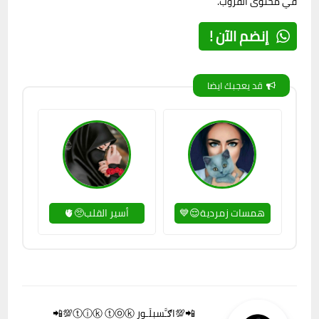
في محتوى القروب.
إنضم الآن !
قد يعجبك ايضا
همسات زمردية😌💙
أسير القلب🥺🫀
📲💯اګـَّسبِلَـوِر ⓣⓘⓚ ⓣⓞⓚ💯📲