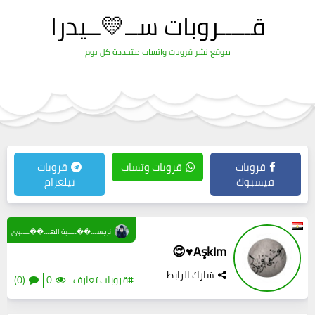
قـــــروبات ســ💛ــيدرا
موقع نشر قروبات واتساب متجددة كل يوم
قروبات
قروبات وتساب
قروبات
فيسبوك
تيلغرام
نرجســـ��ــــية الهـــ��ــــوى
AşkIm♥️😌
شارك الرابط
#قروبات تعارف
0
(0)