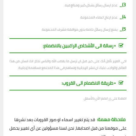
3)_
عدم ارسال رسائل بشكل كبير ومبالغ فيه.
4)_
عدم ازعاج اعضاء المجموعة.
5)_
يمنع إرسال رسائل خاصة بدون موافقة مشرف المجموعة.
▪︎ رسالة الى الأشخاص الراغبين بالانضمام:
اخي العزيز نأمل أنك على خير، قبل ان ترسل ما يغضب الله والناس تذكر انك انسان من هذا
العالم، والواجب عليك ان تنشر الإيجابية وتساهم في هذا المجتمع مساهمة إيجابية.
▪︎ طريقة الانضمام الى القروب:
اضغط على زر انضم الآن بالأسفل
ملاحظة مهمة:
قد يتم تغيير اسماء او صور القروبات بعد نشرها
على موقعنا من قبل اصحابها، نحن لسنا مسؤولين عن أي تغيير يحصل