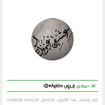
قِـروِبِ
AşkIm♥️😌
:
▪︎ نبذة عن
القروب مخصص للدردشة والتعارف
أهلا وسهلا، هذا