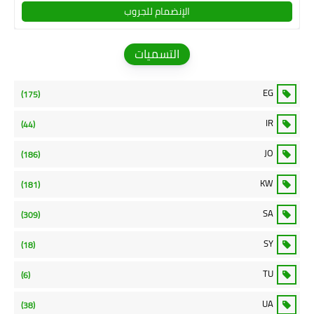
الإنضمام للجروب
التسميات
EG
(175)
IR
(44)
JO
(186)
KW
(181)
SA
(309)
SY
(18)
TU
(6)
UA
(38)