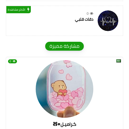
الأكثر مشاهدة
0
دقات قلبي
مشاركة مميزة
0
كـراميـل♥🧸