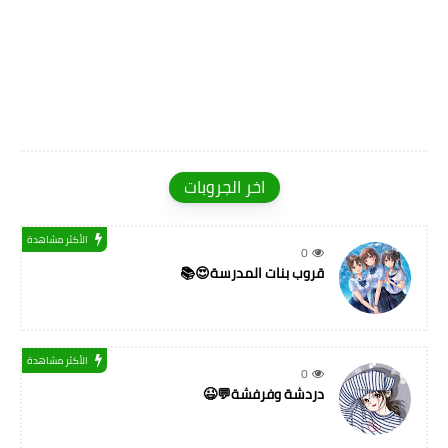
اخر الجروبات
الأكثر مشاهدة
0
قروب بنات المدرسة😍📚
الأكثر مشاهدة
0
دردشة وفرفشة💬😉