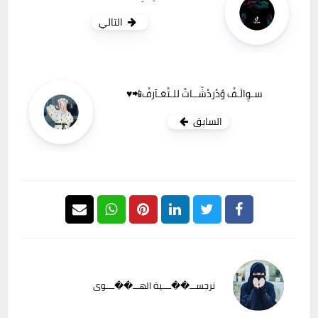
التالي
سـوِالَـفُ وٌدُردُشّــاتُ للـتُعَـآرفُ📲♥️
السابق
نرجســـ��ــــية الهـــ��ــــوى