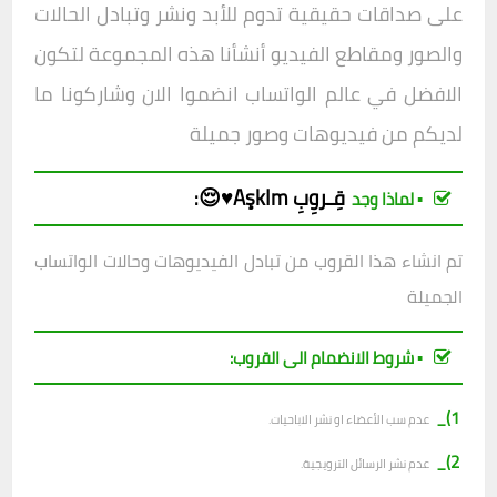
على صداقات حقيقية تدوم للأبد ونشر وتبادل الحالات
والصور ومقاطع الفيديو أنشأنا هذه المجموعة لتكون
الافض
ل في عالم الواتساب انضموا الان وشاركونا ما
لديكم من فيديوهات وصور جميلة
قِـروِبِ
AşkIm♥️😌
:
▪︎ لماذا وجد
تم انشاء هذا القروب من تبادل الفيديوهات وحالات الواتساب
الجميلة
▪︎ شروط الانضمام الى القروب:
1)_
عدم سب الأعضاء او نشر الاباحيات.
2)_
عدم نشر الرسائل الترويجية.