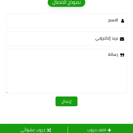
نموذج الاتصال
الاسم
بريد إلكتروني
رسالة
قـــــروبات ســ💛ــيدرا
اضف جروب
جروب عشوائي