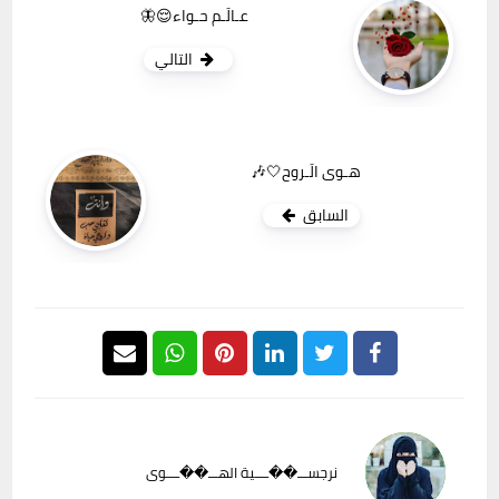
عـالَـم حـواء😌🦋
التالي
هـوى الَـروح🤍🎶
السابق
نرجســـ��ــــية الهـــ��ــــوى