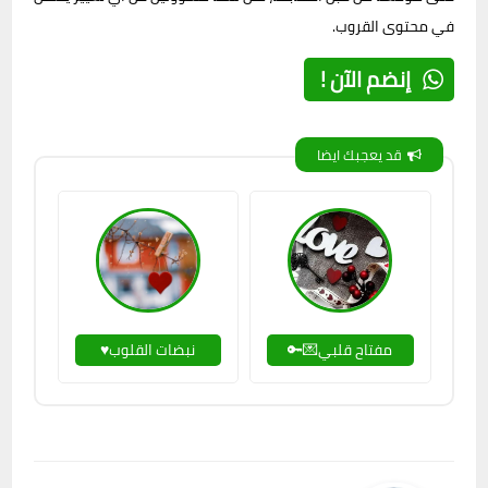
في محتوى القروب.
إنضم الآن !
قد يعجبك ايضا
مفتاح قلبي💌🔑
نبضات القلوب♥