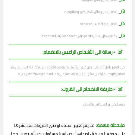
3)_
عدم ارسال رسائل بشكل كبير ومبالغ فيه.
4)_
عدم ازعاج اعضاء المجموعة.
5)_
يمنع إرسال رسائل خاصة بدون موافقة مشرف المجموعة.
▪︎ رسالة الى الأشخاص الراغبين بالانضمام:
اخي العزيز نأمل أنك على خير، قبل ان ترسل ما يغضب الله والناس تذكر انك انسان من هذا
العالم، والواجب عليك ان تنشر الإيجابية وتساهم في هذا المجتمع مساهمة إيجابية.
▪︎ طريقة الانضمام الى القروب:
اضغط على زر انضم الآن بالأسفل
ملاحظة مهمة:
قد يتم تغيير اسماء او صور القروبات بعد نشرها
على موقعنا من قبل اصحابها، نحن لسنا مسؤولين عن أي تغيير يحصل