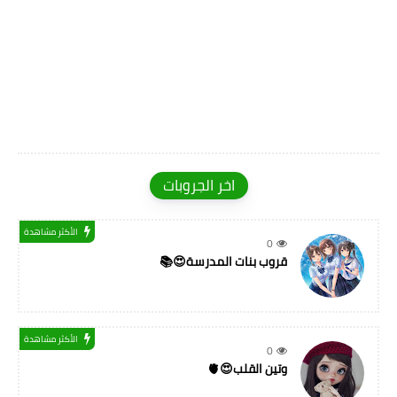
اخر الجروبات
الأكثر مشاهدة
0
قروب بنات المدرسة😍📚
الأكثر مشاهدة
0
وتين القلب😍🫀