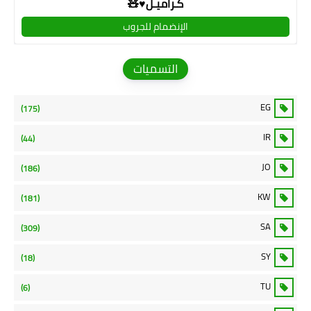
كـراميـل♥🧸
الإنضمام للجروب
التسميات
EG
(175)
IR
(44)
JO
(186)
KW
(181)
SA
(309)
SY
(18)
TU
(6)