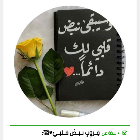
قِـروِبِ
نـبـضّ قـلبـيّ♥️🥰
:
▪︎ نبذة عن