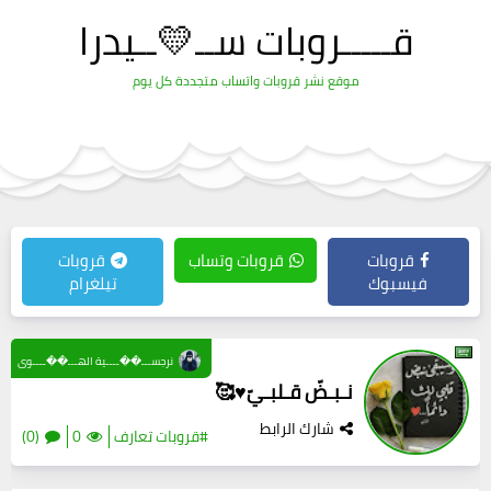
قـــــروبات ســ💛ــيدرا
موقع نشر قروبات واتساب متجددة كل يوم
قروبات
قروبات وتساب
قروبات
فيسبوك
تيلغرام
نرجســـ��ــــية الهـــ��ــــوى
نـبـضّ قـلبـيّ♥️🥰
شارك الرابط
#قروبات تعارف
0
(0)