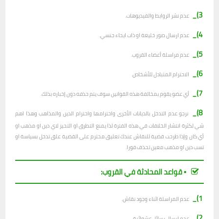
3)_
عدم نشر الروابط والفيديوهات.
4)_
عدم ارسال صور خليعة او ذات ايحاء جنسي.
5)_
عدم مراسلة أعضاء القروب.
6)_
الاحترام المتبادل للأشخاص.
7)_
أي عضو يقوم بمخالفة هذه القوانين سوف يتم حذفه دون إخباره بذلك.
8)_
نرجو عدم التدخل بالديانات الأخرى واحترامها واحترام الدين والمذاهب وهذا اهم
شي لكثرة انتشار الخلافات في هذه الفترة لذا يمنع التطرق او التحيز لاي دين او مذهب او
أي كان وإذا طرحت قضية للنقاش عندك تعليق محترم على القضية علق تدخل بسياسة او
تسب دين او مذهب معين تحذف فورا.
▪︎ قواعد المحادثة في القروب:
1)_
عدم المراسلة اثناء وجود نقاش.
2)_
ع
دم ارسال رسائل عشوائية.