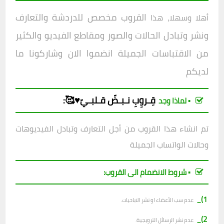
القروب مخصص للدردشة والتعارف
أهلا وسهلا، هذا
ونشر وتبادل الحالات والصور ومقاطع الفيديو والكثير
من الاقتباسات الجميلة انضموا الان وشاركونا ما
لديكم
قِـروِبِ
نـبـضّ قـلبـيّ♥️🥰
:
▪︎ لماذا وجد
تم انشاء هذا القروب من أجل التعارف وتبادل الفيديوهات
وحالات الواتساب الجميلة
▪︎ شروط الانضمام الى القروب:
1)_
عدم سب الأعضاء او نشر الاباحيات.
2)_
عدم نشر الرسائل الترويجية.