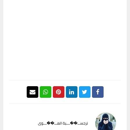
نرجســـ��ــــية الهـــ��ــــوى