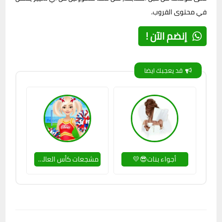
في محتوى القروب.
إنضم الآن !
قد يعجبك ايضا
أجواء بنات😎💛
مشجعات كأس العالم👯🏻‍♀🏅