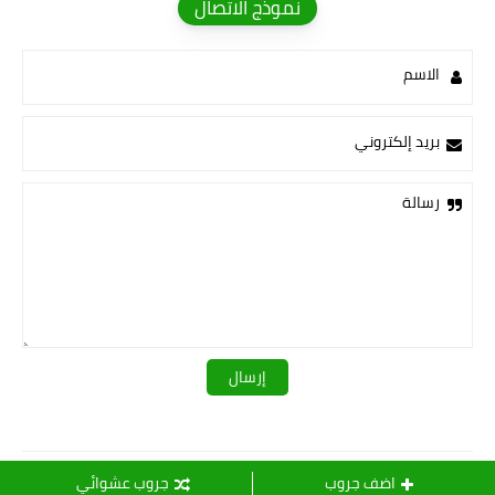
نموذج الاتصال
الاسم
بريد إلكتروني
رسالة
قـــــروبات ســ💛ــيدرا
اضف جروب
جروب عشوائي