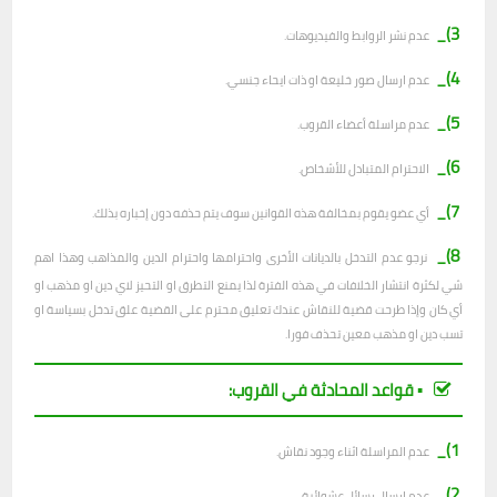
3)_
عدم نشر الروابط والفيديوهات.
4)_
عدم ارسال صور خليعة او ذات ايحاء جنسي.
5)_
عدم مراسلة أعضاء القروب.
6)_
الاحترام المتبادل للأشخاص.
7)_
أي عضو يقوم بمخالفة هذه القوانين سوف يتم حذفه دون إخباره بذلك.
8)_
نرجو عدم التدخل بالديانات الأخرى واحترامها واحترام الدين والمذاهب وهذا اهم
شي لكثرة انتشار الخلافات في هذه الفترة لذا يمنع التطرق او التحيز لاي دين او مذهب او
أي كان وإذا طرحت قضية للنقاش عندك تعليق محترم على القضية علق تدخل بسياسة او
تسب دين او مذهب معين تحذف فورا.
▪︎ قواعد المحادثة في القروب:
1)_
عدم المراسلة اثناء وجود نقاش.
2)_
ع
دم ارسال رسائل عشوائية.