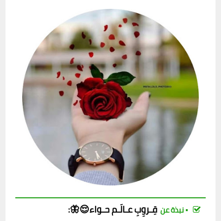
قِـروِبِ
عـالَـم حـواء😌🦋
:
▪︎ نبذة عن