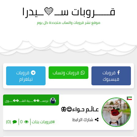
قـــــروبات ســ💛ــيدرا
موقع نشر قروبات واتساب متجددة كل يوم
قروبات
قروبات وتساب
قروبات
فيسبوك
تيلغرام
نرجســـ��ــــية الهـــ��ــــوى
عـالَـم حـواء😌🦋
شارك الرابط
#قروبات بنات
0
(0)