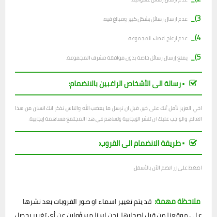
3)_
عدم ارسال رسائل بشكل كبير ومبالغ فيه.
4)_
عدم ازعاج اعضاء المجموعة.
5)_
يمنع إرسال رسائل خاصة بدون موافقة مشرف المجموعة.
▪︎ رسالة الى الأشخاص الراغبين بالانضمام:
اخي العزيز نأمل أنك على خير، قبل ان ترسل ما يغضب الله والناس تذكر انك انسان من هذا
العالم، والواجب عليك ان تنشر الإيجابية وتساهم في هذا المجتمع مساهمة إيجابية.
▪︎ طريقة الانضمام الى القروب:
اضغط على زر انضم الآن بالأسفل
ملاحظة مهمة:
قد يتم تغيير اسماء او صور القروبات بعد نشرها
على موقعنا من قبل اصحابها، نحن لسنا مسؤولين عن أي تغيير يحصل