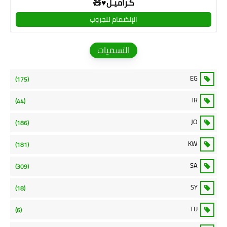
كـراميـل♥🧸
الإنضمام للجروب
التسميات
EG
(175)
IR
(44)
JO
(186)
KW
(181)
SA
(309)
SY
(18)
TU
(6)