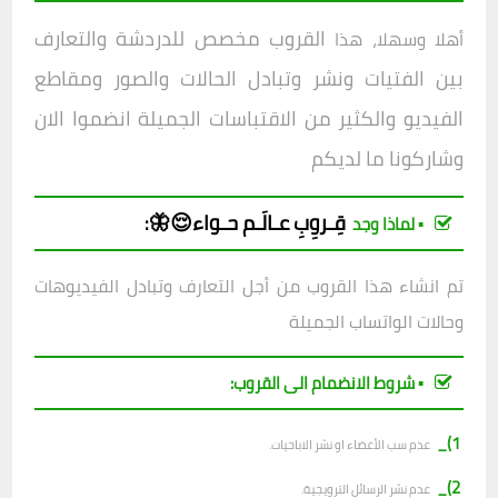
القروب مخصص للدردشة والتعارف
أهلا وسهلا، هذا
بين الفتيات ونشر وتبادل الحالات والصور ومقاطع
الفيديو والكثير من الاقتباسات الجميلة انضموا الان
وشاركونا ما لديكم
قِـروِبِ
عـالَـم حـواء😌🦋
:
▪︎ لماذا وجد
تم انشاء هذا القروب من أجل التعارف وتبادل الفيديوهات
وحالات الواتساب الجميلة
▪︎ شروط الانضمام الى القروب:
1)_
عدم سب الأعضاء او نشر الاباحيات.
2)_
عدم نشر الرسائل الترويجية.