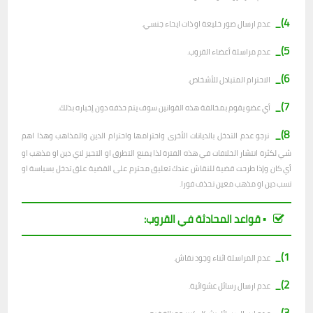
4)_
عدم ارسال صور خليعة او ذات ايحاء جنسي.
5)_
عدم مراسلة أعضاء القروب.
6)_
الاحترام المتبادل للأشخاص.
7)_
أي عضو يقوم بمخالفة هذه القوانين سوف يتم حذفه دون إخباره بذلك.
8)_
نرجو عدم التدخل بالديانات الأخرى واحترامها واحترام الدين والمذاهب وهذا اهم
شي لكثرة انتشار الخلافات في هذه الفترة لذا يمنع التطرق او التحيز لاي دين او مذهب او
أي كان وإذا طرحت قضية للنقاش عندك تعليق محترم على القضية علق تدخل بسياسة او
تسب دين او مذهب معين تحذف فورا.
▪︎ قواعد المحادثة في القروب:
1)_
عدم المراسلة اثناء وجود نقاش.
2)_
ع
دم ارسال رسائل عشوائية.
3)_