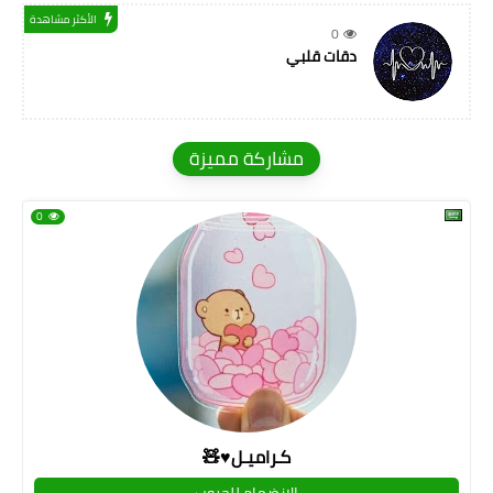
الأكثر مشاهدة
0
دقات قلبي
مشاركة مميزة
0
كـراميـل♥🧸