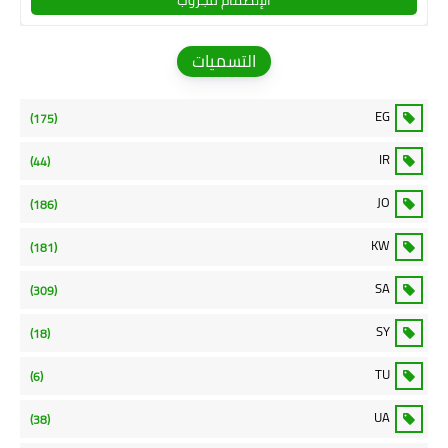
الإنضمام للجروب
التسميات
EG
(175)
IR
(44)
JO
(186)
KW
(181)
SA
(309)
SY
(18)
TU
(6)
UA
(38)