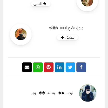
التالي
دِردِشٍـاتّ وِنِـاّسۣۗــةّ😉📲
السابق
نرجســـ��ــــية الهـــ��ــــوى