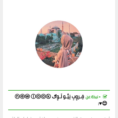
قِـروِبِ
نِيِّـو لَـوِګ ⓝⓔⓦ ⓛⓞⓞⓚ
▪︎ نبذة عن
😌♥️
: