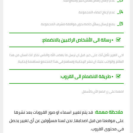
عدم ارسال رسائل بشكل كبير ومبالغ فيه.
4)_
عدم ازعاج اعضاء المجموعة.
5)_
يمنع إرسال رسائل خاصة بدون موافقة مشرف المجموعة.
▪︎ رسالة الى الأشخاص الراغبين بالانضمام:
اخي العزيز نأمل أنك على خير، قبل ان ترسل ما يغضب الله والناس تذكر انك انسان من هذا
العالم، والواجب عليك ان تنشر الإيجابية وتساهم في هذا المجتمع مساهمة إيجابية.
▪︎ طريقة الانضمام الى القروب:
اضغط على زر انضم الآن بالأسفل
ملاحظة مهمة:
قد يتم تغيير اسماء او صور القروبات بعد نشرها
على موقعنا من قبل اصحابها، نحن لسنا مسؤولين عن أي تغيير يحصل
في محتوى القروب.