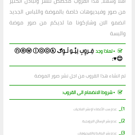
القروب مخصص لنشر وتبادل الكثير
أهلا وسهلا، هذا
من صور وفيديوهات خاصة بالموضة واللباس الجديد
انضمو الان وشاركونا ما لديكم من صور موضة
والبسة
قِـروِبِ
نِيِّـو لَـوِګ ⓝⓔⓦ ⓛⓞⓞⓚ
▪︎ لماذا وجد
😌♥️
:
تم انشاء هذا القروب من اجل نشر صور الموضة
▪︎ شروط الانضمام الى القروب:
1)_
عدم سب الأعضاء او نشر الاباحيات.
2)_
عدم نشر الرسائل الترويجية.
3)_
عدم نشر الروابط والفيديوهات.