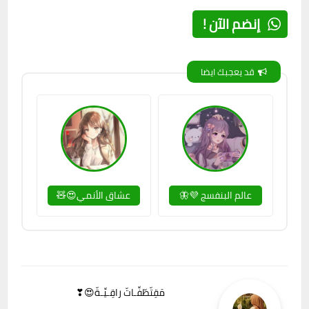
إنضم الآن !
قد يعجبك ايضا
عالم البنفسج 💜🦋
عشاق الأنمي😍🧸
مَقِتّطّفِّـاتّ راقِـيِّـةّ😍❣