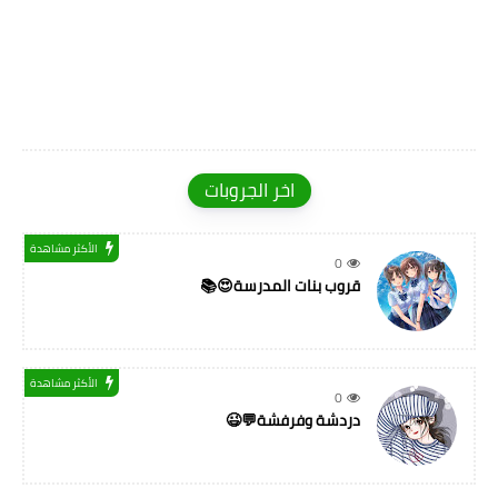
اخر الجروبات
الأكثر مشاهدة
0
قروب بنات المدرسة😍📚
الأكثر مشاهدة
0
دردشة وفرفشة💬😉