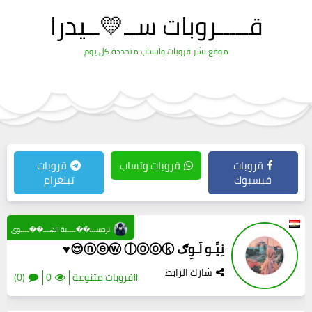
قـــــروبات ســ💛ــيدرا
موقع نشر قروبات واتساب متجددة كل يوم
قروبات
قروبات وتساب
قروبات
فيسبوك
تيلغرام
نرجســـ��ــــية الهـــ��ــــوى
نِيِّـو لَـوِګ ⓝⓔⓦ ⓛⓞⓞⓚ😌♥️
شارك الرابط
#قروبات متنوعة
0
(0)