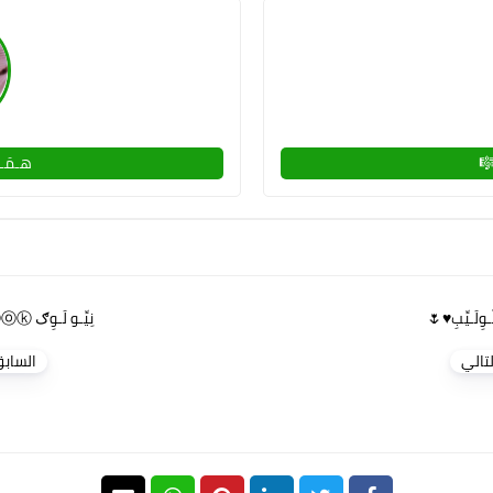
🎼
هـمَـس
ـوِلَـيِّبِ♥️🌷
نِيِّـو لَـوِګ ⓝⓔⓦ ⓛⓞⓞⓚ😌♥️
لتالي
الساب