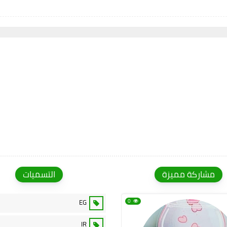
مشاركة مميزة
التسميات
EG
0
IR