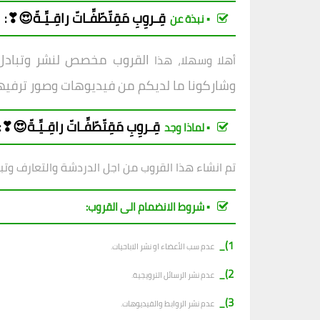
قِـروِبِ
مَقِتّطّفِّـاتّ راقِـيِّـةّ😍❣
:
▪︎ نبذة عن
القروب مخصص لنشر وتبادل ا
أهلا وسهلا، هذا
وشاركونا ما لديكم من فيديوهات وصور ترفي
قِـروِبِ
مَقِتّطّفِّـاتّ راقِـيِّـةّ😍❣
:
▪︎ لماذا وجد
تم انشاء هذا القروب من اجل الدردشة والتعارف وتب
▪︎ شروط الانضمام الى القروب:
1)_
عدم سب الأعضاء او نشر الاباحيات.
2)_
عدم نشر الرسائل الترويجية.
3)_
عدم نشر الروابط والفيديوهات.