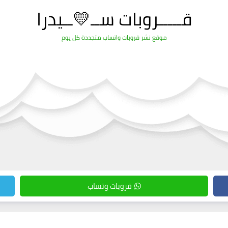
قـــــروبات ســ💛ــيدرا
موقع نشر قروبات واتساب متجددة كل يوم
قروبات وتساب