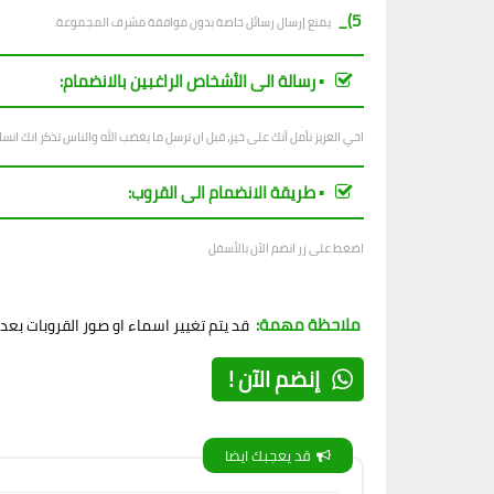
5)_
يمنع إرسال رسائل خاصة بدون موافقة مشرف المجموعة.
▪︎ رسالة الى الأشخاص الراغبين بالانضمام:
اخي العزيز نأمل أنك على خير، قبل ان ترسل ما يغضب الله والناس تذكر انك ان
▪︎ طريقة الانضمام الى القروب:
اضغط على زر انضم الآن بالأسفل
ملاحظة مهمة:
قد يتم تغيير اسماء او صور القروبات بع
إنضم الآن !
قد يعجبك ايضا