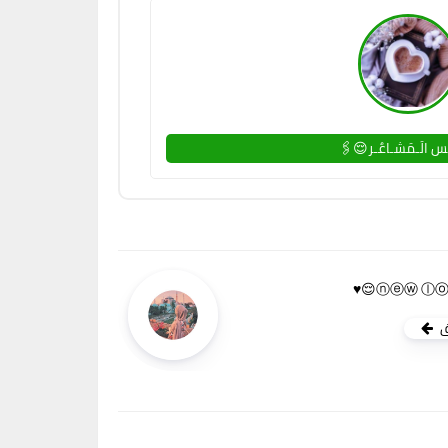
 الَـمَشـاعٌـر😌🖇
ق