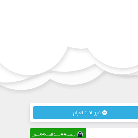
قروبات تيلغرام
نرجســـ��ــــية الهـــ��ــــوى