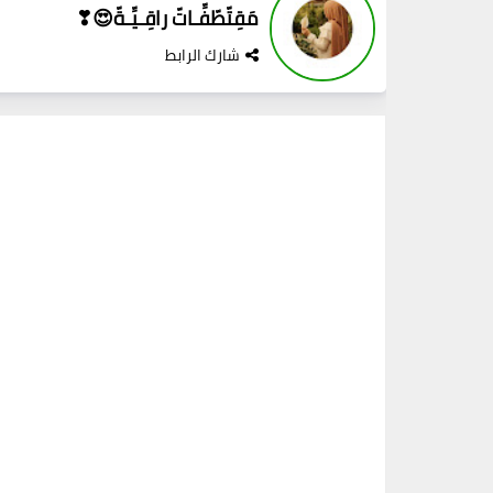
مَقِتّطّفِّـاتّ راقِـيِّـةّ😍❣
شارك الرابط