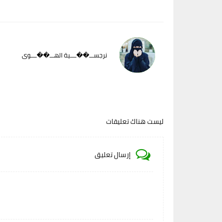
نرجســـ��ــــية الهـــ��ــــوى
ليست هناك تعليقات
إرسال تعليق