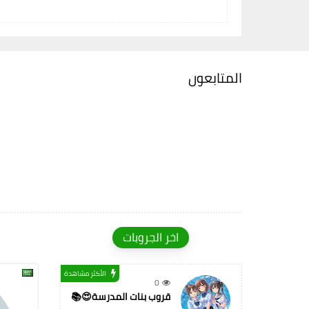
المتابعون
اخر الجروبات
الأكثر مشاهدة
0
قروب بنات المدرسة😍📚