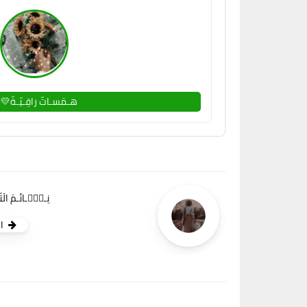
هـمَسـاتّ راقِـيّـةّ💛
نِـسۣۗـائـمَ الَتّ
ا