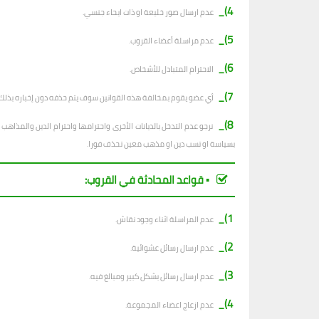
4)_
عدم ارسال صور خليعة او ذات ايحاء جنسي.
5)_
عدم مراسلة أعضاء القروب.
6)_
الاحترام المتبادل للأشخاص.
7)_
أي عضو يقوم بمخالفة هذه القوانين سوف يتم حذفه دون إخباره بذلك.
8)_
نرجو عدم التدخل بالديانات الأخرى واحترامها واحترام الدين والمذا
بسياسة او تسب دين او مذهب معين تحذف فورا.
▪︎ قواعد المحادثة في القروب:
1)_
عدم المراسلة اثناء وجود نقاش.
2)_
ع
دم ارسال رسائل عشوائية.
3)_
عدم ارسال رسائل بشكل كبير ومبالغ فيه.
4)_
عدم ازعاج اعضاء المجموعة.