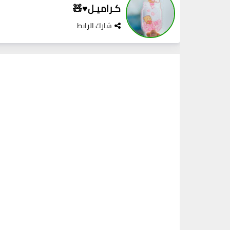
كـراميـل♥🧸
شارك الرابط