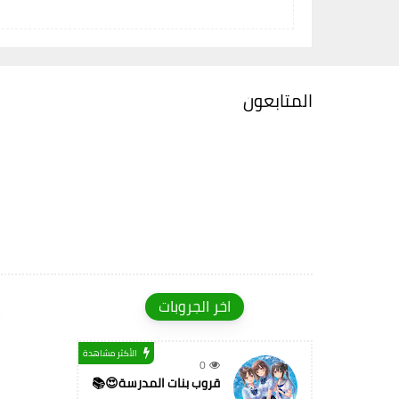
المتابعون
اخر الجروبات
الأكثر مشاهدة
0
قروب بنات المدرسة😍📚