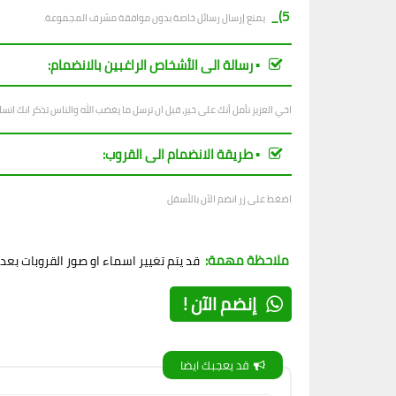
5)_
يمنع إرسال رسائل خاصة بدون موافقة مشرف المجموعة.
▪︎ رسالة الى الأشخاص الراغبين بالانضمام:
اخي العزيز نأمل أنك على خير، قبل ان ترسل ما يغضب الله والناس تذكر انك ان
▪︎ طريقة الانضمام الى القروب:
اضغط على زر انضم الآن بالأسفل
ملاحظة مهمة:
قد يتم تغيير اسماء او صور القروبات بع
إنضم الآن !
قد يعجبك ايضا