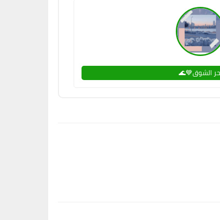
بحر الشوق💙