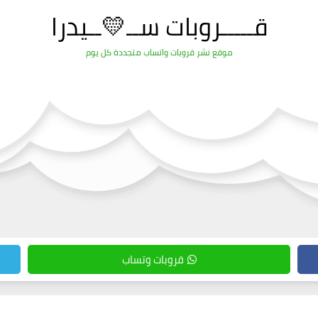
قـــــروبات ســ💛ــيدرا
موقع نشر قروبات واتساب متجددة كل يوم
قروبات وتساب