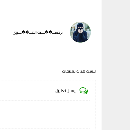
نرجســـ��ــــية الهـــ��ــــوى
ليست هناك تعليقات
إرسال تعليق