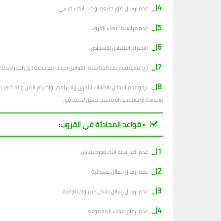
4)_
عدم ارسال صور خليعة او ذات ايحاء جنسي.
5)_
عدم مراسلة أعضاء القروب.
6)_
الاحترام المتبادل للأشخاص.
7)_
أي عضو يقوم بمخالفة هذه القوانين سوف يتم حذفه دون إخباره بذلك.
8)_
نرجو عدم التدخل بالديانات الأخرى واحترامها واحترام الدين والمذا
بسياسة او تسب دين او مذهب معين تحذف فورا.
▪︎ قواعد المحادثة في القروب:
1)_
عدم المراسلة اثناء وجود نقاش.
2)_
ع
دم ارسال رسائل عشوائية.
3)_
عدم ارسال رسائل بشكل كبير ومبالغ فيه.
4)_
عدم ازعاج اعضاء المجموعة.