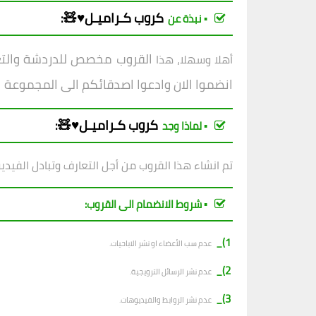
كروب
كـراميـل♥🧸
:
▪︎ نبذة عن
القروب مخصص للدردشة والتعار
أهلا وسهلا، هذا
انضموا الان وادعوا اصدقائكم الى المجموعة
كروب
كـراميـل♥🧸
:
▪︎ لماذا وجد
تم انشاء هذا القروب من أجل التعارف وتبادل الفيدي
▪︎ شروط الانضمام الى القروب:
1)_
عدم سب الأعضاء او نشر الاباحيات.
2)_
عدم نشر الرسائل الترويجية.
3)_
عدم نشر الروابط والفيديوهات.