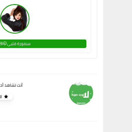
سنفورة قلبي🤭🧸
أنت تشاهد أ
ا