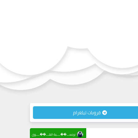
قروبات تيلغرام
نرجســـ��ــــية الهـــ��ــــوى