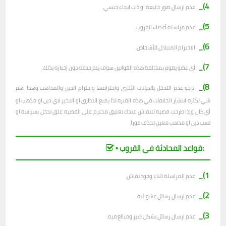
4)_
عدم ارسال صور خليعة او ذات ايحاء جنسي.
5)_
عدم مراسلة أعضاء القروب.
6)_
الاحترام المتبادل للأشخاص.
7)_
أي عضو يقوم بمخالفة هذه القوانين سوف يتم حذفه دون إخباره بذلك.
8)_
نرجو عدم التدخل بالديانات الأخرى واحترامها واحترام الدين والمذاهب وهذا اهم
شي لكثرة انتشار الخلافات في هذه الفترة لذا يمنع التطرق او التحيز لاي دين او مذهب او
أي كان وإذا طرحت قضية للنقاش عندك تعليق محترم على القضية علق تدخل بسياسة او
تسب دين او مذهب معين تحذف فورا.
▪︎ قواعد المحادثة في القروب:
1)_
عدم المراسلة اثناء وجود نقاش.
2)_
ع
دم ارسال رسائل عشوائية.
3)_
عدم ارسال رسائل بشكل كبير ومبالغ فيه.