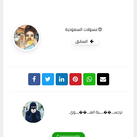
عسولات السعودية😍
السابق
نرجســـ��ــــية الهـــ��ــــوى
Comments