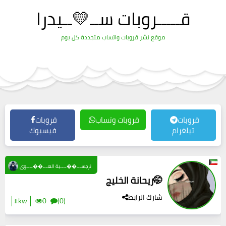
قـــــروبات ســ💛ــيدرا
موقع نشر قروبات واتساب متجددة كل يوم
قروبات
قروبات وتساب
قروبات
تيلغرام
فيسبوك
نرجســـ��ــــية الهـــ��ــــوى
ريحانة الخليج🤭
شارك الرابط
#kw
0
(0)