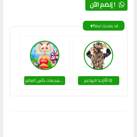
إنضم الآن !
قد يعجبك ايضا
إحنا النواعم🤭🌼
مشجعات كأس العالم👯🏻‍♀🏅