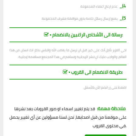
4)_
عدم ازعاج اعضاء المجموعة.
5)_
يمنع إرسال رسائل خاصة بدون موافقة مشرف المجموعة.
▪︎ رسالة الى الأشخاص الراغبين بالانضمام:
اخي العزيز نأمل أنك على خير، قبل ان ترسل ما يغضب الله والناس تذكر انك انسان من هذا
العالم، والواجب عليك ان تنشر الإيجابية وتساهم في هذا المجتمع مساهمة إيجابية.
▪︎ طريقة الانضمام الى القروب:
اضغط على زر انضم الآن بالأسفل
ملاحظة مهمة:
قد يتم تغيير اسماء او صور القروبات بعد نشرها
على موقعنا من قبل اصحابها، نحن لسنا مسؤولين عن أي تغيير يحصل
في محتوى القروب.