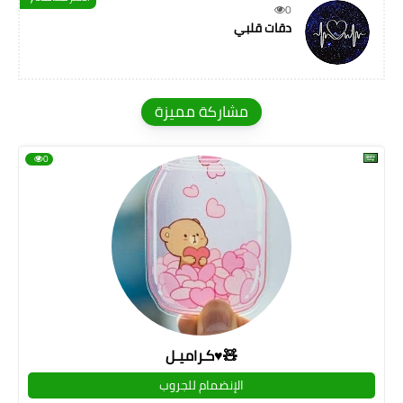
0
دقات قلبي
مشاركة مميزة
0
كـراميـل♥🧸
الإنضمام للجروب