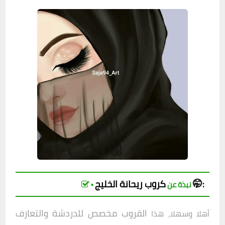
ريحانة الخليج🤭
كروب
:
▪︎ نبذة عن
القروب مخصص للدردشة والتعارف
أهلا وسهلا، هذا