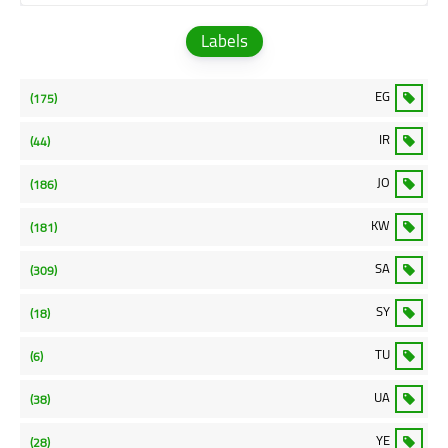
Labels
EG
(175)
IR
(44)
JO
(186)
KW
(181)
SA
(309)
SY
(18)
TU
(6)
UA
(38)
YE
(28)