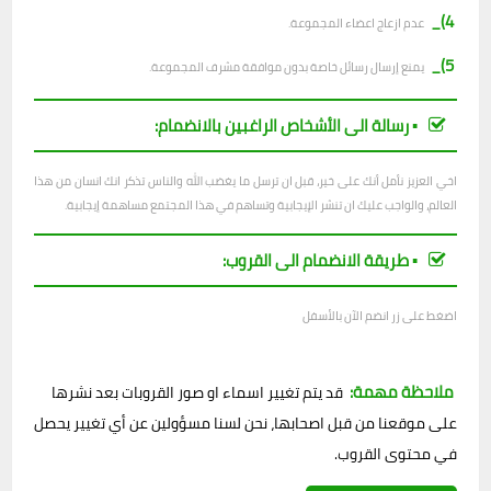
4)_
عدم ازعاج اعضاء المجموعة.
5)_
يمنع إرسال رسائل خاصة بدون موافقة مشرف المجموعة.
▪︎ رسالة الى الأشخاص الراغبين بالانضمام:
اخي العزيز نأمل أنك على خير، قبل ان ترسل ما يغضب الله والناس تذكر انك انسان من هذا
العالم، والواجب عليك ان تنشر الإيجابية وتساهم في هذا المجتمع مساهمة إيجابية.
▪︎ طريقة الانضمام الى القروب:
اضغط على زر انضم الآن بالأسفل
ملاحظة مهمة:
قد يتم تغيير اسماء او صور القروبات بعد نشرها
على موقعنا من قبل اصحابها، نحن لسنا مسؤولين عن أي تغيير يحصل
في محتوى القروب.