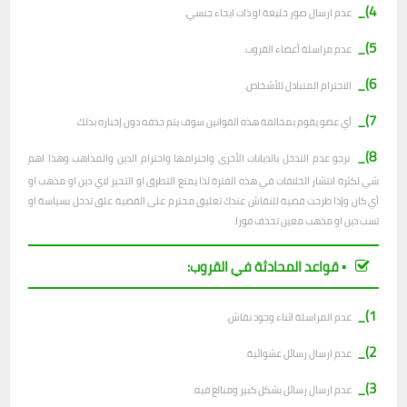
4)_
عدم ارسال صور خليعة او ذات ايحاء جنسي.
5)_
عدم مراسلة أعضاء القروب.
6)_
الاحترام المتبادل للأشخاص.
7)_
أي عضو يقوم بمخالفة هذه القوانين سوف يتم حذفه دون إخباره بذلك.
8)_
نرجو عدم التدخل بالديانات الأخرى واحترامها واحترام الدين والمذاهب وهذا اهم
شي لكثرة انتشار الخلافات في هذه الفترة لذا يمنع التطرق او التحيز لاي دين او مذهب او
أي كان وإذا طرحت قضية للنقاش عندك تعليق محترم على القضية علق تدخل بسياسة او
تسب دين او مذهب معين تحذف فورا.
▪︎ قواعد المحادثة في القروب:
1)_
عدم المراسلة اثناء وجود نقاش.
2)_
ع
دم ارسال رسائل عشوائية.
3)_
عدم ارسال رسائل بشكل كبير ومبالغ فيه.