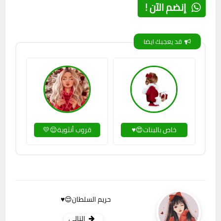
إنضم الآن !
قد يعجبك ايضا
خاص بالبنات😍♥
قروب أنثوية😌💛
حريم السلطان😌♥
التالي