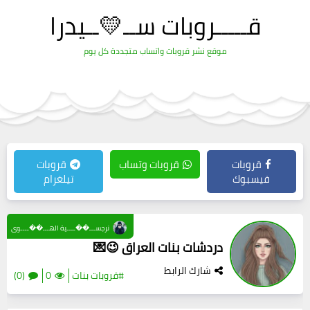
قـــــروبات ســ💛ــيدرا
موقع نشر قروبات واتساب متجددة كل يوم
قروبات
قروبات وتساب
قروبات
فيسبوك
تيلغرام
نرجســـ��ــــية الهـــ��ــــوى
دردشات بنات العراق 😉💌
شارك الرابط
#قروبات بنات
0
(0)