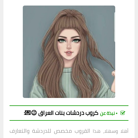
كروب
دردشات بنات العراق 😉💌
:
▪︎ نبذة عن
القروب مخصص للدردشة والتعارف
أهلا وسهلا، هذا