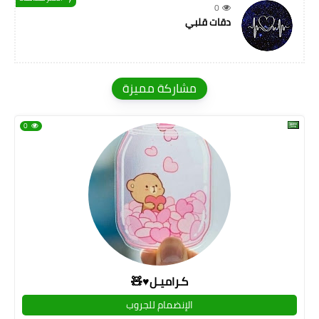
0
دقات قلبي
مشاركة مميزة
0
كـراميـل♥🧸
الإنضمام للجروب