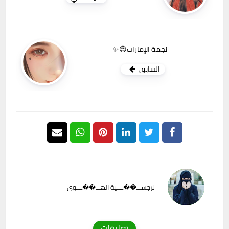
نجمة الإمارات😍✨
السابق
نرجســـ��ــــية الهـــ��ــــوى
تعليقات