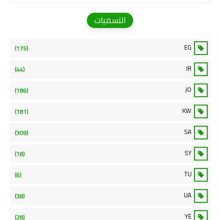
التسميات
EG
(175)
IR
(44)
JO
(186)
KW
(181)
SA
(309)
SY
(18)
TU
(6)
UA
(38)
YE
(28)