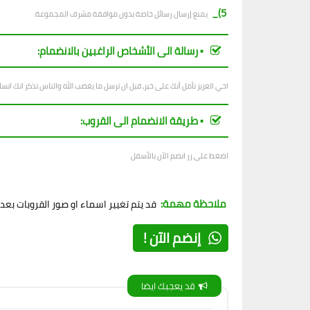
5)_
يمنع إرسال رسائل خاصة بدون موافقة مشرف المجموعة.
▪︎ رسالة الى الأشخاص الراغبين بالانضمام:
اخي العزيز نأمل أنك على خير، قبل ان ترسل ما يغضب الله والناس تذكر انك ان
▪︎ طريقة الانضمام الى القروب:
اضغط على زر انضم الآن بالأسفل
ملاحظة مهمة:
قد يتم تغيير اسماء او صور القروبات بع
إنضم الآن !
قد يعجبك ايضا