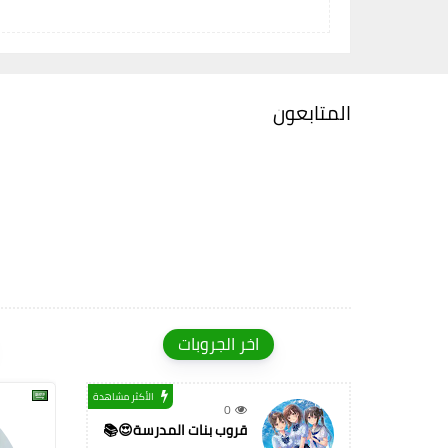
المتابعون
اخر الجروبات
الأكثر مشاهدة
0
قروب بنات المدرسة😍📚