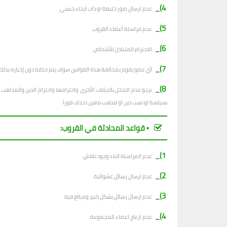
4)_
عدم ارسال صور خليعة او ذات ايحاء جنسي.
5)_
عدم مراسلة أعضاء القروب.
6)_
الاحترام المتبادل للأشخاص.
7)_
أي عضو يقوم بمخالفة هذه القوانين سوف يتم حذفه دون إخباره بذلك.
8)_
نرجو عدم التدخل بالديانات الأخرى واحترامها واحترام الدين والمذا
بسياسة او تسب دين او مذهب معين تحذف فورا.
▪︎ قواعد المحادثة في القروب:
1)_
عدم المراسلة اثناء وجود نقاش.
2)_
ع
دم ارسال رسائل عشوائية.
3)_
عدم ارسال رسائل بشكل كبير ومبالغ فيه.
4)_
عدم ازعاج اعضاء المجموعة.