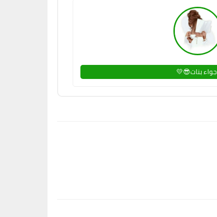
أجواء بنات😎