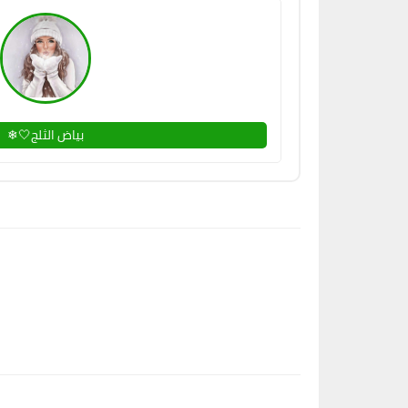
بياض الثلج🤍❄