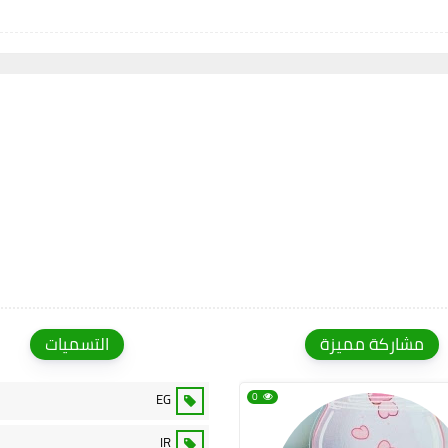
مشاركة مميزة
التسميات
EG
0
IR