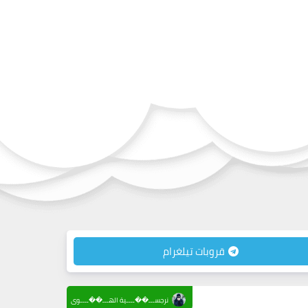
قروبات تيلغرام
نرجســـ��ــــية الهـــ��ــــوى