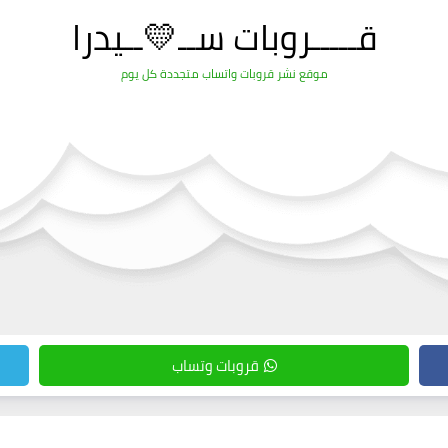
قـــــروبات ســ💛ــيدرا
موقع نشر قروبات واتساب متجددة كل يوم
قروبات وتساب