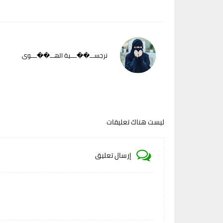
نرجســـ��ــــية الهـــ��ــــوى
ليست هناك تعليقات
إرسال تعليق