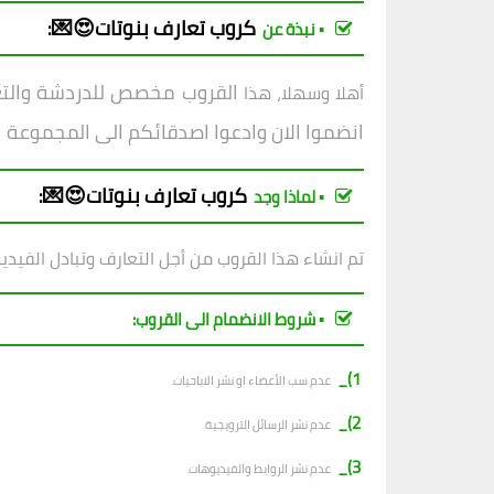
كروب
تعارف بنوتات😍💌
:
▪︎ نبذة عن
القروب مخصص للدردشة والتعار
أهلا وسهلا، هذا
انضموا الان وادعوا اصدقائكم الى المجموعة
كروب
تعارف بنوتات😍💌
:
▪︎ لماذا وجد
تم انشاء هذا القروب من أجل التعارف وتبادل الفيدي
▪︎ شروط الانضمام الى القروب:
1)_
عدم سب الأعضاء او نشر الاباحيات.
2)_
عدم نشر الرسائل الترويجية.
3)_
عدم نشر الروابط والفيديوهات.