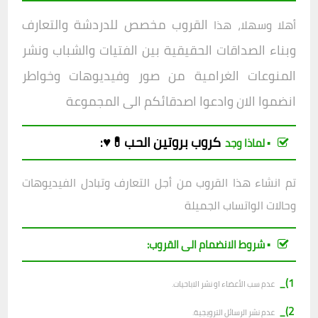
القروب مخصص للدردشة والتعارف
أهلا وسهلا، هذا
وبناء الصداقات الحقيقية بين الفتيات والشباب ونشر
المنوعات الغرامية من صور وفيديوهات وخواطر
انضموا الان وادعوا اصدقائكم الى المجموعة
كروب
بروتين الحب💊♥
:
▪︎ لماذا وجد
تم انشاء هذا القروب من أجل التعارف وتبادل الفيديوهات
وحالات الواتساب الجميلة
▪︎ شروط الانضمام الى القروب:
1)_
عدم سب الأعضاء او نشر الاباحيات.
2)_
عدم نشر الرسائل الترويجية.