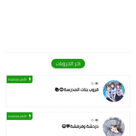
اخر الجروبات
الأكثر مشاهدة
0
قروب بنات المدرسة😍📚
الأكثر مشاهدة
0
دردشة وفرفشة💬😉