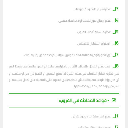
3)_
عدم نشر الروابط والفيديوهات.
4)_
عدم ارسال صور خليعة او ذات ايحاء جنسي.
5)_
عدم مراسلة أعضاء القروب.
6)_
الاحترام المتبادل للأشخاص.
7)_
أي عضو يقوم بمخالفة هذه القوانين سوف يتم حذفه دون إخباره بذلك.
8)_
نرجو عدم التدخل بالديانات الأخرى واحترامها واحترام الدين والمذاهب وهذا اهم
شي لكثرة انتشار الخلافات في هذه الفترة لذا يمنع التطرق او التحيز لاي دين او مذهب او
أي كان وإذا طرحت قضية للنقاش عندك تعليق محترم على القضية علق تدخل بسياسة او
تسب دين او مذهب معين تحذف فورا.
▪︎ قواعد المحادثة في القروب:
1)_
عدم المراسلة اثناء وجود نقاش.
2)_
ع
دم ارسال رسائل عشوائية.