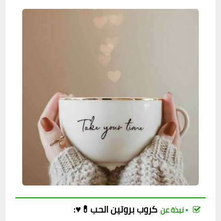
كروب
بروتين الحب💊♥
:
▪︎ نبذة عن