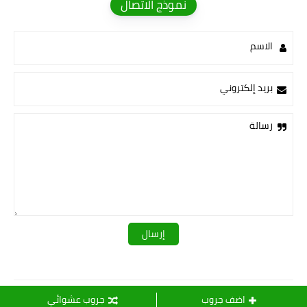
نموذج الاتصال
الاسم
بريد إلكتروني
رسالة
قـــــروبات ســ💛ــيدرا
اضف جروب
جروب عشوائي