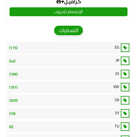
كـراميـل♥🧸
الإنضمام للجروب
التسميات
EG
(175)
IR
(44)
JO
(186)
KW
(181)
SA
(309)
SY
(18)
TU
(6)