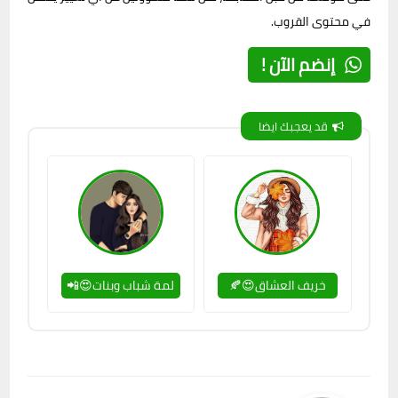
في محتوى القروب.
إنضم الآن !
قد يعجبك ايضا
خريف العشاق😍🍂
لمة شباب وبنات😍📲