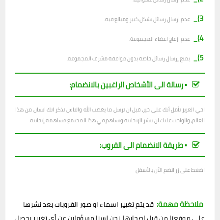
3)_
عدم ارسال رسائل بشكل كبير ومبالغ فيه.
4)_
عدم ازعاج اعضاء المجموعة.
5)_
يمنع إرسال رسائل خاصة بدون موافقة مشرف المجموعة.
▪︎ رسالة الى الأشخاص الراغبين بالانضمام:
اخي العزيز نأمل أنك على خير، قبل ان ترسل ما يغضب الله والناس تذكر انك انسان من هذا
العالم، والواجب عليك ان تنشر الإيجابية وتساهم في هذا المجتمع مساهمة إيجابية.
▪︎ طريقة الانضمام الى القروب:
اضغط على زر انضم الآن بالأسفل
ملاحظة مهمة:
قد يتم تغيير اسماء او صور القروبات بعد نشرها
على موقعنا من قبل اصحابها، نحن لسنا مسؤولين عن أي تغيير يحصل