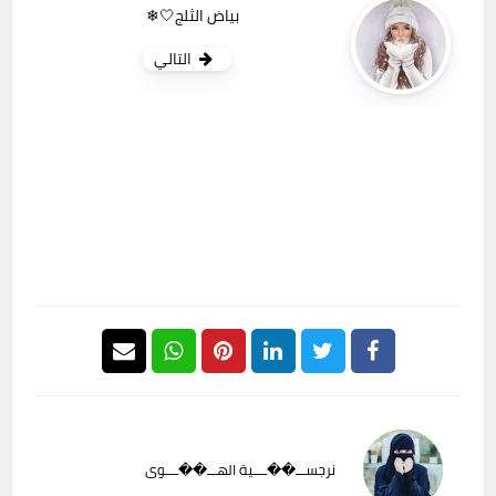
بياض الثلج🤍❄
التالي
نرجســـ��ــــية الهـــ��ــــوى