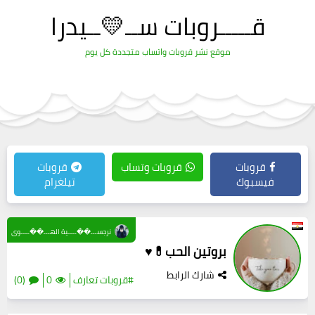
قـــــروبات ســ💛ــيدرا
موقع نشر قروبات واتساب متجددة كل يوم
قروبات
قروبات وتساب
قروبات
فيسبوك
تيلغرام
نرجســـ��ــــية الهـــ��ــــوى
بروتين الحب💊♥
شارك الرابط
#قروبات تعارف
0
(0)