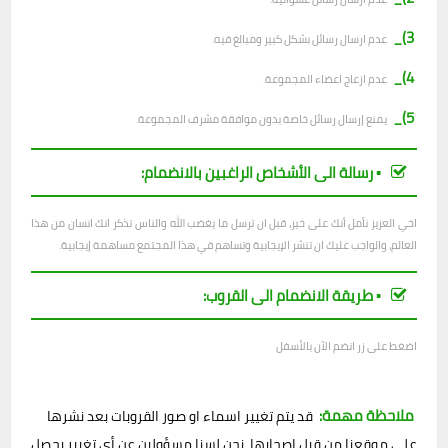
3)_
عدم ارسال رسائل بشكل كبير ومبالغ فيه.
4)_
عدم ازعاج اعضاء المجموعة.
5)_
يمنع إرسال رسائل خاصة بدون موافقة مشرف المجموعة.
▪︎ رسالة الى الأشخاص الراغبين بالانضمام:
اخي العزيز نأمل أنك على خير، قبل ان ترسل ما يغضب الله والناس تذكر انك انسان من هذا
العالم، والواجب عليك ان تنشر الإيجابية وتساهم في هذا المجتمع مساهمة إيجابية.
▪︎ طريقة الانضمام الى القروب:
اضغط على زر انضم الآن بالأسفل
ملاحظة مهمة:
قد يتم تغيير اسماء او صور القروبات بعد نشرها
على موقعنا من قبل اصحابها، نحن لسنا مسؤولين عن أي تغيير يحصل