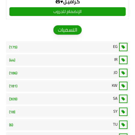
كـراميـل♥🧸
الإنضمام للجروب
التسميات
EG
(175)
IR
(44)
JO
(186)
KW
(181)
SA
(309)
SY
(18)
TU
(6)