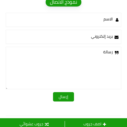
نموذج الاتصال
الاسم
بريد إلكتروني
رسالة
قـــــروبات ســ💛ــيدرا
اضف جروب
جروب عشوائي