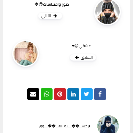
صور واقتباسات😍🍓
التالي
عشقي😍♥
السابق
نرجســـ��ــــية الهـــ��ــــوى