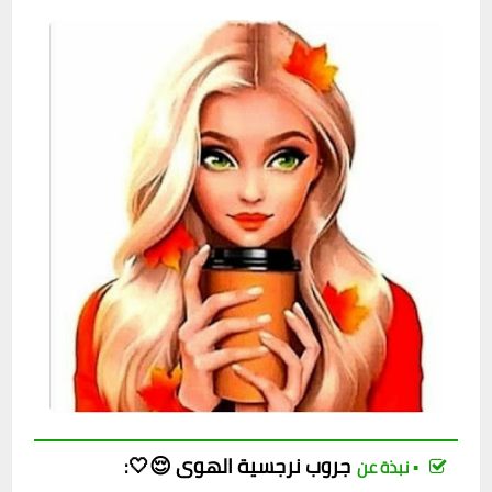
جروب
نرجسية الهوى 😌🤍
:
▪︎ نبذة عن