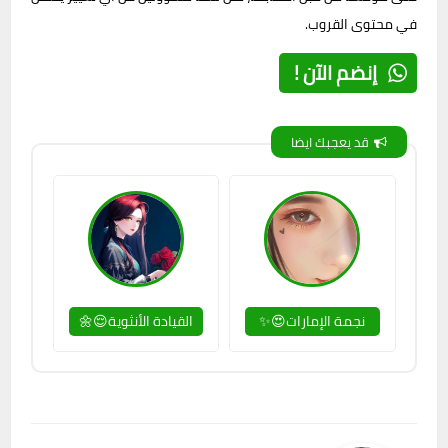
في محتوى القروب.
إنضم الآن !
قد يعجبك ايضا
نجمة الإمارات😍✨
القيادة الأنثوية😌🌼