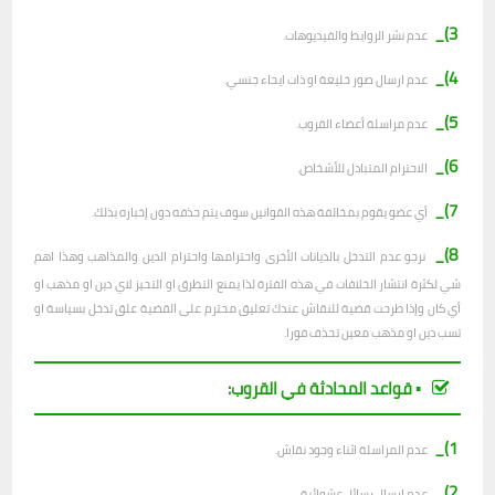
3)_
عدم نشر الروابط والفيديوهات.
4)_
عدم ارسال صور خليعة او ذات ايحاء جنسي.
5)_
عدم مراسلة أعضاء القروب.
6)_
الاحترام المتبادل للأشخاص.
7)_
أي عضو يقوم بمخالفة هذه القوانين سوف يتم حذفه دون إخباره بذلك.
8)_
نرجو عدم التدخل بالديانات الأخرى واحترامها واحترام الدين والمذاهب وهذا اهم
شي لكثرة انتشار الخلافات في هذه الفترة لذا يمنع التطرق او التحيز لاي دين او مذهب او
أي كان وإذا طرحت قضية للنقاش عندك تعليق محترم على القضية علق تدخل بسياسة او
تسب دين او مذهب معين تحذف فورا.
▪︎ قواعد المحادثة في القروب:
1)_
عدم المراسلة اثناء وجود نقاش.
2)_
ع
دم ارسال رسائل عشوائية.