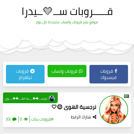
قـــــروبات ســ💛ــيدرا
موقع نشر قروبات واتساب متجددة كل يوم
قروبات
قروبات وتساب
قروبات
فيسبوك
تيلغرام
نرجســـ��ــــية الهـــ��ــــوى
نرجسية الهوى 😌🤍
شارك الرابط
#قروبات بنات
0
(0)