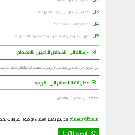
ع
دم ارسال رسائل عشوائية.
3)_
عدم ارسال رسائل بشكل كبير ومبالغ فيه.
4)_
عدم ازعاج اعضاء المجموعة.
5)_
يمنع إرسال رسائل خاصة بدون موافقة مشرف المجموعة.
▪︎ رسالة الى الأشخاص الراغبين بالانضمام:
اخي العزيز نأمل أنك على خير، قبل ان ترسل ما يغضب الله والناس تذكر انك ان
▪︎ طريقة الانضمام الى القروب:
اضغط على زر انضم الآن بالأسفل
ملاحظة مهمة:
قد يتم تغيير اسماء او صور القروبات بع
إنضم الآن !