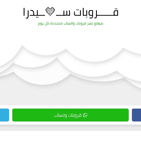
قـــــروبات ســ💛ــيدرا
موقع نشر قروبات واتساب متجددة كل يوم
قروبات وتساب