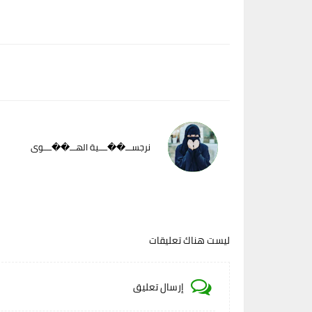
نرجســـ��ــــية الهـــ��ــــوى
ليست هناك تعليقات
إرسال تعليق