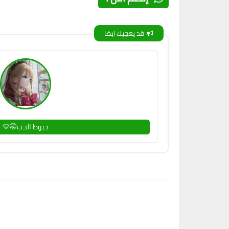
قد يعجبك ايضا
خيوط الحب🤭💛