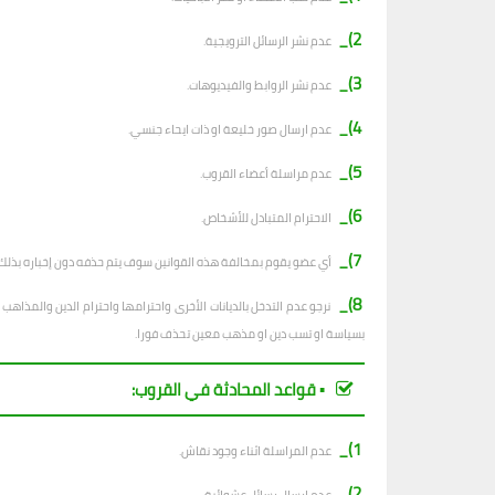
2)_
عدم نشر الرسائل الترويجية.
3)_
عدم نشر الروابط والفيديوهات.
4)_
عدم ارسال صور خليعة او ذات ايحاء جنسي.
5)_
عدم مراسلة أعضاء القروب.
6)_
الاحترام المتبادل للأشخاص.
7)_
أي عضو يقوم بمخالفة هذه القوانين سوف يتم حذفه دون إخباره بذلك.
8)_
نرجو عدم التدخل بالديانات الأخرى واحترامها واحترام الدين والمذا
بسياسة او تسب دين او مذهب معين تحذف فورا.
▪︎ قواعد المحادثة في القروب:
1)_
عدم المراسلة اثناء وجود نقاش.
2)_