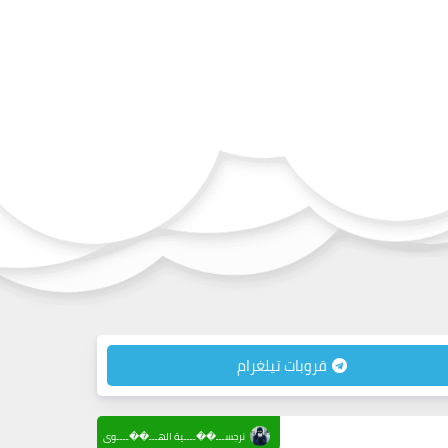
قروبات تيلغرام
نرجســـ��ــــية الهـــ��ــــوى