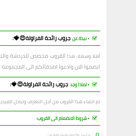
جروب
رائحة الفراولة😍🍓
:
▪︎ نبذة عن
القروب مخصص للدردشة والتعار
أهلا وسهلا، هذا
انضموا الان وادعوا اصدقائكم الى المجموعة
جروب
رائحة الفراولة😍🍓
:
▪︎ لماذا وجد
تم انشاء هذا القروب من أجل التعارف وتبادل الفيدي
▪︎ شروط الانضمام الى القروب:
1)_
عدم سب الأعضاء او نشر الاباحيات.