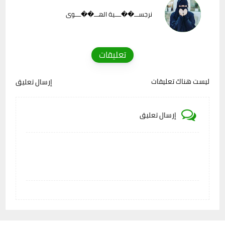
نرجســـ��ــــية الهـــ��ــــوى
تعليقات
ليست هناك تعليقات
إرسال تعليق
إرسال تعليق