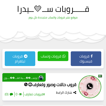
قـــــروبات ســ💛ــيدرا
موقع نشر قروبات واتساب متجددة كل يوم
قروبات
قروبات وتساب
قروبات
فيسبوك
تيلغرام
نرجســـ��ــــية الهـــ��ــــوى
قروب حالات وصور وتعارف😉🚫
شارك الرابط
#قروبات تعارف
0
(0)