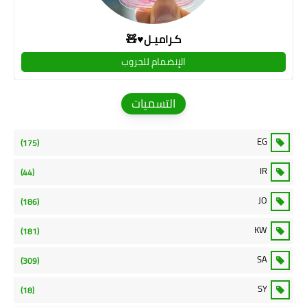
كـراميـل♥🧸
الإنضمام للجروب
التسميات
EG
(175)
IR
(44)
JO
(186)
KW
(181)
SA
(309)
SY
(18)