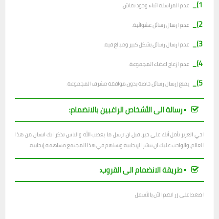
1)_
عدم المراسلة اثناء وجود نقاش.
2)_
ع
دم ارسال رسائل عشوائية.
3)_
عدم ارسال رسائل بشكل كبير ومبالغ فيه.
4)_
عدم ازعاج اعضاء المجموعة.
5)_
يمنع إرسال رسائل خاصة بدون موافقة مشرف المجموعة.
▪︎ رسالة الى الأشخاص الراغبين بالانضمام:
اخي العزيز نأمل أنك على خير، قبل ان ترسل ما يغضب الله والناس تذكر انك انسان من هذا
العالم، والواجب عليك ان تنشر الإيجابية وتساهم في هذا المجتمع مساهمة إيجابية.
▪︎ طريقة الانضمام الى القروب:
اضغط على زر انضم الآن بالأسفل