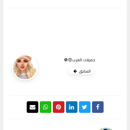
جميلات العرب😍🚫
السابق