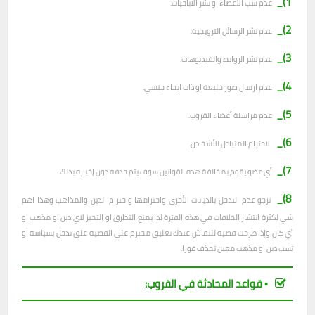
1)_
عدم سب الأعضاء او نشر الاباحيات.
2)_
عدم نشر الرسائل الترويجية.
3)_
عدم نشر الروابط والفيديوهات.
4)_
عدم ارسال صور خليعة او ذات ايحاء جنسي.
5)_
عدم مراسلة أعضاء القروب.
6)_
الاحترام المتبادل للأشخاص.
7)_
أي عضو يقوم بمخالفة هذه القوانين سوف يتم حذفه دون إخباره بذلك.
8)_
نرجو عدم التدخل بالديانات الأخرى واحترامها واحترام الدين والمذاهب وهذا اهم
شي لكثرة انتشار الخلافات في هذه الفترة لذا يمنع التطرق او التحيز لاي دين او مذهب او
أي كان وإذا طرحت قضية للنقاش عندك تعليق محترم على القضية علق تدخل بسياسة او
تسب دين او مذهب معين تحذف فورا.
▪︎ قواعد المحادثة في القروب: