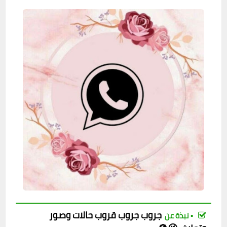
جروب
جروب
قروب حالات وصور
▪︎ نبذة عن