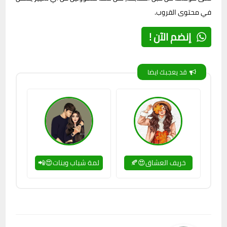
في محتوى القروب.
إنضم الآن !
قد يعجبك ايضا
خريف العشاق😍🍂
لمة شباب وبنات😍📲