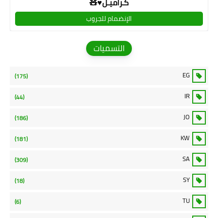
كـراميـل♥🧸
الإنضمام للجروب
التسميات
EG
(175)
IR
(44)
JO
(186)
KW
(181)
SA
(309)
SY
(18)
TU
(6)