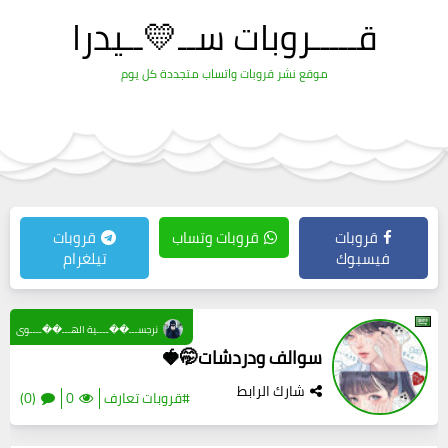
قـــــروبات ســ💛ــيدرا
موقع نشر قروبات واتساب متجددة كل يوم
قروبات
قروبات وتساب
قروبات
فيسبوك
تيلغرام
نرجســـ��ــــية الهـــ��ــــوى
سوالف ودردشات🤭🍓
شارك الرابط
#قروبات تعارف
0
(0)