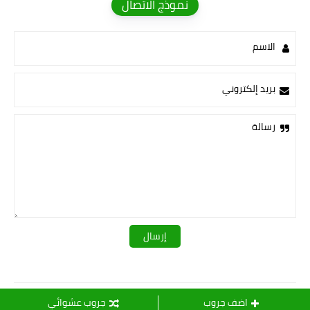
نموذج الاتصال
الاسم
بريد إلكتروني
رسالة
قـــــروبات ســ💛ــيدرا
اضف جروب
جروب عشوائي