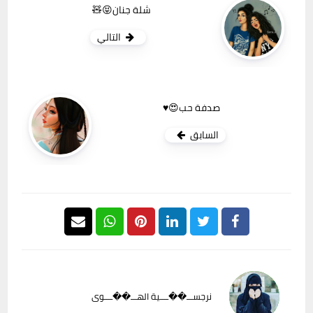
شلة جنان😝🧸
التالي
صدفة حب😍♥️
السابق
نرجســـ��ــــية الهـــ��ــــوى