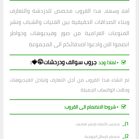
القروب مخصص للدردشة والتعارف
أهلا وسهلا، هذا
وبناء الصداقات الحقيقية بين الفتيات والشباب ونشر
المنوعات الغرامية من صور وفيديوهات وخواطر
انضموا الان وادعوا اصدقائكم الى المجموعة
جروب
سوالف ودردشات🤭🍓
:
▪︎ لماذا وجد
تم انشاء هذا القروب من أجل التعارف وتبادل الفيديوهات
وحالات الواتساب الجميلة
▪︎ شروط الانضمام الى القروب:
1)_
عدم سب الأعضاء او نشر الاباحيات.
2)_
عدم نشر الرسائل الترويجية.