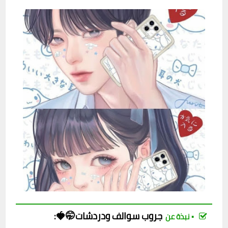
جروب
سوالف ودردشات🤭🍓
:
▪︎ نبذة عن