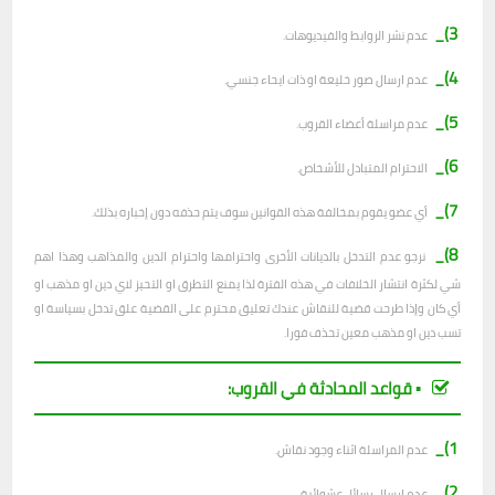
3)_
عدم نشر الروابط والفيديوهات.
4)_
عدم ارسال صور خليعة او ذات ايحاء جنسي.
5)_
عدم مراسلة أعضاء القروب.
6)_
الاحترام المتبادل للأشخاص.
7)_
أي عضو يقوم بمخالفة هذه القوانين سوف يتم حذفه دون إخباره بذلك.
8)_
نرجو عدم التدخل بالديانات الأخرى واحترامها واحترام الدين والمذاهب وهذا اهم
شي لكثرة انتشار الخلافات في هذه الفترة لذا يمنع التطرق او التحيز لاي دين او مذهب او
أي كان وإذا طرحت قضية للنقاش عندك تعليق محترم على القضية علق تدخل بسياسة او
تسب دين او مذهب معين تحذف فورا.
▪︎ قواعد المحادثة في القروب:
1)_
عدم المراسلة اثناء وجود نقاش.
2)_
ع
دم ارسال رسائل عشوائية.