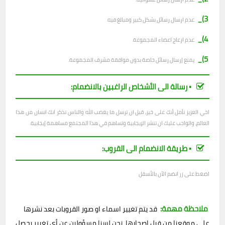
3)_
عدم ارسال رسائل بشكل كبير ومبالغ فيه.
4)_
عدم ازعاج اعضاء المجموعة.
5)_
يمنع إرسال رسائل خاصة بدون موافقة مشرف المجموعة.
▪︎ رسالة الى الأشخاص الراغبين بالانضمام:
اخي العزيز نأمل أنك على خير، قبل ان ترسل ما يغضب الله والناس تذكر انك انسان من هذا
العالم، والواجب عليك ان تنشر الإيجابية وتساهم في هذا المجتمع مساهمة إيجابية.
▪︎ طريقة الانضمام الى القروب:
اضغط على زر انضم الآن بالأسفل
ملاحظة مهمة:
قد يتم تغيير اسماء او صور القروبات بعد نشرها
على موقعنا من قبل اصحابها، نحن لسنا مسؤولين عن أي تغيير يحصل