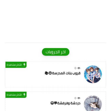
اخر الجروبات
الأكثر مشاهدة
0
قروب بنات المدرسة😍📚
الأكثر مشاهدة
0
دردشة وفرفشة💬😉