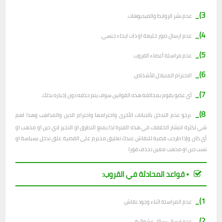
3)_
عدم نشر الروابط والفيديوهات.
4)_
عدم ارسال صور خليعة او ذات ايحاء جنسي.
5)_
عدم مراسلة أعضاء القروب.
6)_
الاحترام المتبادل للأشخاص.
7)_
أي عضو يقوم بمخالفة هذه القوانين سوف يتم حذفه دون إخباره بذلك.
8)_
نرجو عدم التدخل بالديانات الأخرى واحترامها واحترام الدين والمذاهب وهذا اهم
شي لكثرة انتشار الخلافات في هذه الفترة لذا يمنع التطرق او التحيز لاي دين او مذهب او
أي كان وإذا طرحت قضية للنقاش عندك تعليق محترم على القضية علق تدخل بسياسة او
تسب دين او مذهب معين تحذف فورا.
▪︎ قواعد المحادثة في القروب:
1)_
عدم المراسلة اثناء وجود نقاش.
2)_
ع
دم ارسال رسائل عشوائية.