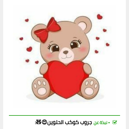
جروب
كوكب الحلوين😍🧸
:
▪︎ نبذة عن