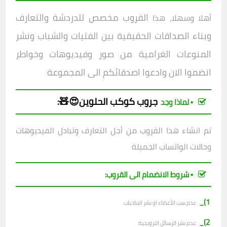
القروب مخصص للدردشة والتعارف
أهلا وسهلا، هذا
وبناء الصداقات الحقيقية بين الفتيات والشباب ونشر
المنوعات الغرامية من صور وفيديوهات وخواطر
انضموا الان وادعوا اصدقائكم الى المجموعة
جروب
كوكب الحلوين😍🧸
:
▪︎ لماذا وجد
تم انشاء هذا القروب من أجل التعارف وتبادل الفيديوهات
وحالات الواتساب الجميلة
▪︎ شروط الانضمام الى القروب:
1)_
عدم سب الأعضاء او نشر الاباحيات.
2)_
عدم نشر الرسائل الترويجية.