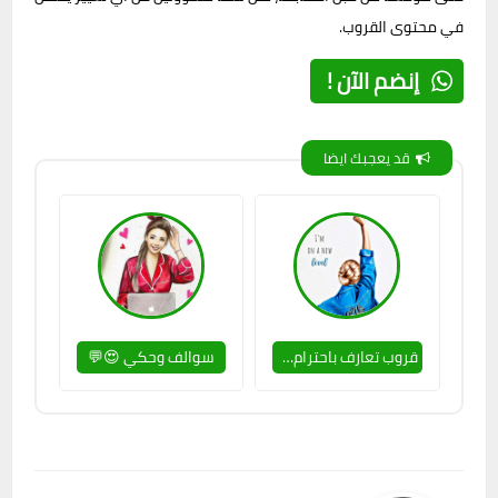
في محتوى القروب.
إنضم الآن !
قد يعجبك ايضا
قروب تعارف باحترام😉🚫
سوالف وحكي 😍💬