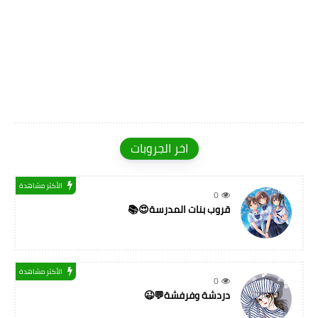
اخر الجروبات
الأكثر مشاهدة
0
قروب بنات المدرسة😍📚
الأكثر مشاهدة
0
دردشة وفرفشة💬😉