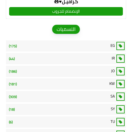
كـراميـل♥🧸
الإنضمام للجروب
التسميات
EG
(175)
IR
(44)
JO
(186)
KW
(181)
SA
(309)
SY
(18)
TU
(6)