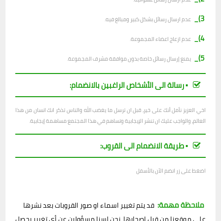
3)_
عدم ارسال رسائل بشكل كبير ومبالغ فيه.
4)_
عدم ازعاج اعضاء المجموعة.
5)_
يمنع إرسال رسائل خاصة بدون موافقة مشرف المجموعة.
▪︎ رسالة الى الأشخاص الراغبين بالانضمام:
اخي العزيز نأمل أنك على خير، قبل ان ترسل ما يغضب الله والناس تذكر انك انسان من هذا
العالم، والواجب عليك ان تنشر الإيجابية وتساهم في هذا المجتمع مساهمة إيجابية.
▪︎ طريقة الانضمام الى القروب:
اضغط على زر انضم الآن بالأسفل
ملاحظة مهمة:
قد يتم تغيير اسماء او صور القروبات بعد نشرها
على موقعنا من قبل اصحابها، نحن لسنا مسؤولين عن أي تغيير يحصل