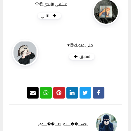
عشقي الأبدي😌🤍
التالي
حلى عيونك😍♥️
السابق
نرجســـ��ــــية الهـــ��ــــوى