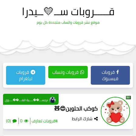
قـــــروبات ســ💛ــيدرا
موقع نشر قروبات واتساب متجددة كل يوم
قروبات
قروبات وتساب
قروبات
فيسبوك
تيلغرام
نرجســـ��ــــية الهـــ��ــــوى
كوكب الحلوين😍🧸
شارك الرابط
#قروبات تعارف
0
(0)