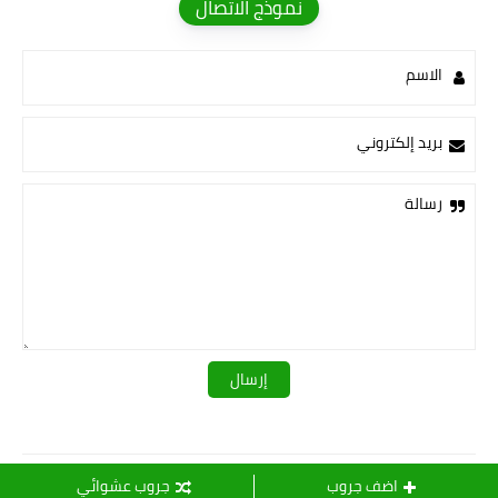
نموذج الاتصال
الاسم
بريد إلكتروني
رسالة
قـــــروبات ســ💛ــيدرا
اضف جروب
جروب عشوائي