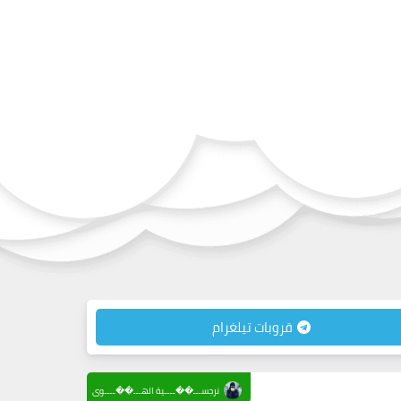
قروبات تيلغرام
نرجســـ��ــــية الهـــ��ــــوى