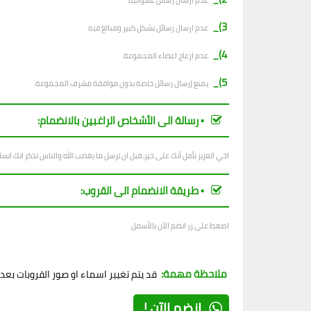
ع
دم ارسال رسائل عشوائية.
3)_
عدم ارسال رسائل بشكل كبير ومبالغ فيه.
4)_
عدم ازعاج اعضاء المجموعة.
5)_
يمنع إرسال رسائل خاصة بدون موافقة مشرف المجموعة.
▪︎ رسالة الى الأشخاص الراغبين بالانضمام:
اخي العزيز نأمل أنك على خير، قبل ان ترسل ما يغضب الله والناس تذكر انك ان
▪︎ طريقة الانضمام الى القروب:
اضغط على زر انضم الآن بالأسفل
ملاحظة مهمة:
قد يتم تغيير اسماء او صور القروبات بع
إنضم الآن !