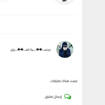
نرجســـ��ــــية الهـــ��ــــوى
ليست هناك تعليقات
إرسال تعليق