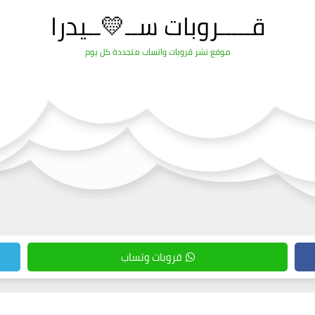
قـــــروبات ســ💛ــيدرا
موقع نشر قروبات واتساب متجددة كل يوم
قروبات وتساب