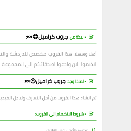
جروب
كراميل😍🍬
:
▪︎ نبذة عن
القروب مخصص للدردشة والتعار
أهلا وسهلا، هذا
انضموا الان وادعوا اصدقائكم الى المجموعة
جروب
كراميل😍🍬
:
▪︎ لماذا وجد
تم انشاء هذا القروب من أجل التعارف وتبادل الفيدي
▪︎ شروط الانضمام الى القروب:
1)_
عدم سب الأعضاء او نشر الاباحيات.