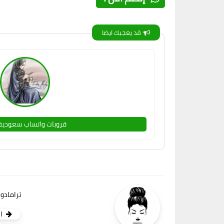
قد يعجبك ايضا
قروبات واتساب سعودية
ترامادو
ا