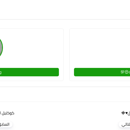

قروب
لعرب🤫🍓
تراما
لسابق
التال