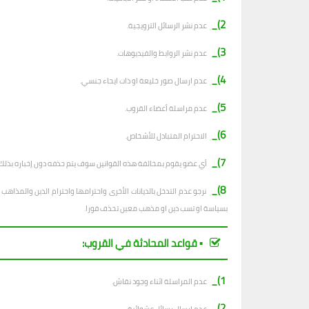
2)_
عدم نشر الرسائل الترويجية.
3)_
عدم نشر الروابط والفيديوهات.
4)_
عدم ارسال صور خليعة او ذات ايحاء جنسي.
5)_
عدم مراسلة أعضاء القروب.
6)_
الاحترام المتبادل للأشخاص.
7)_
أي عضو يقوم بمخالفة هذه القوانين سوف يتم حذفه دون إخباره بذلك.
8)_
نرجو عدم التدخل بالديانات الأخرى واحترامها واحترام الدين والمذا
بسياسة او تسب دين او مذهب معين تحذف فورا.
▪︎ قواعد المحادثة في القروب:
1)_
عدم المراسلة اثناء وجود نقاش.
2)_