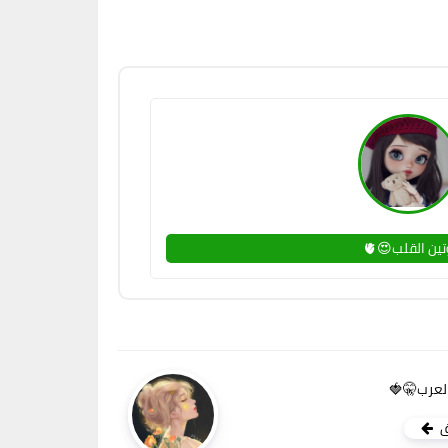
وتين القلب😍
كوكتيل ا
ا