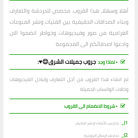
أهلا وسهلا، هذا
القروب مخصص للدردشة والتعارف
وبناء الصداقات الحقيقية بين الفتيات ونشر المنوعات
الغرامية من صور وفيديوهات وخواطر انضموا الان
وادعوا اصدقائكم الى المجموعة
جروب
جميلات الشرق😌♥️
:
▪︎ لماذا وجد
تم انشاء هذا القروب من أجل التعارف وتبادل الفيديوهات
وحالات الواتساب الجميلة
▪︎ شروط الانضمام الى القروب:
1)_
عدم سب الأعضاء او نشر الاباحيات.
2)_
عدم نشر الرسائل الترويجية.