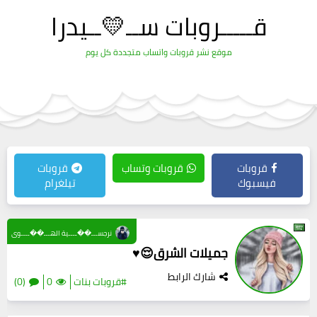
قـــــروبات ســ💛ــيدرا
موقع نشر قروبات واتساب متجددة كل يوم
قروبات
قروبات وتساب
قروبات
فيسبوك
تيلغرام
نرجســـ��ــــية الهـــ��ــــوى
جميلات الشرق😌♥️
شارك الرابط
#قروبات بنات
0
(0)