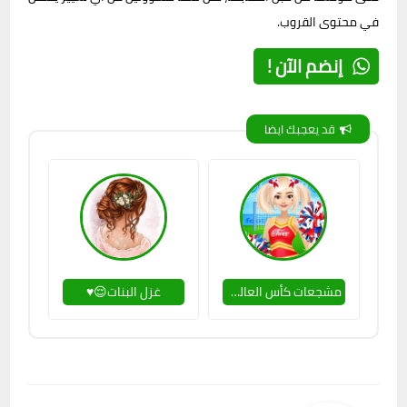
في محتوى القروب.
إنضم الآن !
قد يعجبك ايضا
مشجعات كأس العالم👯🏻‍♀🏅
غزل البنات😌♥