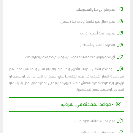
3)_
عدم نشر الروابط والفيديوهات.
4)_
عدم ارسال صور خليعة او ذات ايحاء جنسي.
5)_
عدم مراسلة أعضاء القروب.
6)_
الاحترام المتبادل للأشخاص.
7)_
أي عضو يقوم بمخالفة هذه القوانين سوف يتم حذفه دون إخباره بذلك.
8)_
نرجو عدم التدخل بالديانات الأخرى واحترامها واحترام الدين والمذاهب وهذا اهم
شي لكثرة انتشار الخلافات في هذه الفترة لذا يمنع التطرق او التحيز لاي دين او مذهب او
أي كان وإذا طرحت قضية للنقاش عندك تعليق محترم على القضية علق تدخل بسياسة او
تسب دين او مذهب معين تحذف فورا.
▪︎ قواعد المحادثة في القروب:
1)_
عدم المراسلة اثناء وجود نقاش.
2)_
ع
دم ارسال رسائل عشوائية.