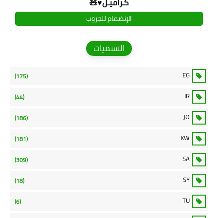
كـراميـل♥🧸
الإنضمام للجروب
التسميات
EG
(175)
IR
(44)
JO
(186)
KW
(181)
SA
(309)
SY
(18)
TU
(6)