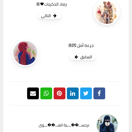
رماد الذكريات🖤🦋
التالي
جرعة أمل 💌🦋
السابق
نرجســـ��ــــية الهـــ��ــــوى