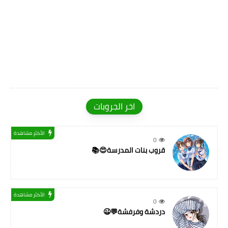
اخر الجروبات
الأكثر مشاهدة
0
قروب بنات المدرسة😍📚
الأكثر مشاهدة
0
دردشة وفرفشة💬😉