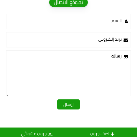
نموذج الاتصال
الاسم
بريد إلكتروني
رسالة
قـــــروبات ســ💛ــيدرا
اضف جروب
جروب عشوائي