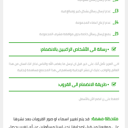
3)_
عدم ارسال رسائل بشكل كبير ومبالغ فيه.
4)_
عدم ازعاج اعضاء المجموعة.
5)_
يمنع إرسال رسائل خاصة بدون موافقة مشرف المجموعة.
▪︎ رسالة الى الأشخاص الراغبين بالانضمام:
اخي العزيز نأمل أنك على خير، قبل ان ترسل ما يغضب الله والناس تذكر انك انسان من هذا
العالم، والواجب عليك ان تنشر الإيجابية وتساهم في هذا المجتمع مساهمة إيجابية.
▪︎ طريقة الانضمام الى القروب:
اضغط على زر انضم الآن بالأسفل
ملاحظة مهمة:
قد يتم تغيير اسماء او صور القروبات بعد نشرها
على موقعنا من قبل اصحابها، نحن لسنا مسؤولين عن أي تغيير يحصل