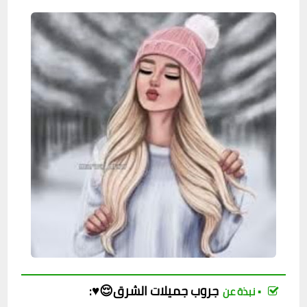
جروب
جميلات الشرق😌♥️
:
▪︎ نبذة عن