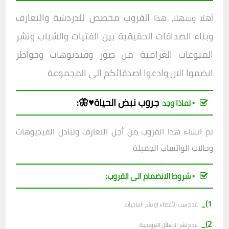
القروب مخصص للدردشة والتعارف
أهلا وسهلا، هذا
وبناء الصداقات الحقيقية بين الفتيات والشباب ونشر
المنوعات الغرامية من صور وفيديوهات وخواطر
انضموا الان وادعوا اصدقائكم الى المجموعة
جروب
نبض الحياة♥️🦋
:
▪︎ لماذا وجد
تم انشاء هذا القروب من أجل التعارف وتبادل الفيديوهات
وحالات الواتساب الجميلة
▪︎ شروط الانضمام الى القروب:
1)_
عدم سب الأعضاء او نشر الاباحيات.
2)_
عدم نشر الرسائل الترويجية.