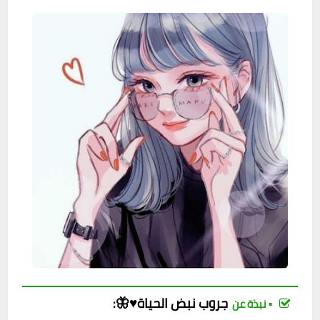
جروب
نبض الحياة♥️🦋
:
▪︎ نبذة عن