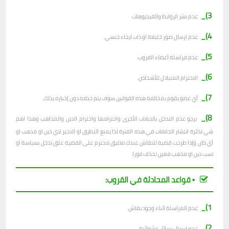
3)_
عدم نشر الروابط والفيديوهات.
4)_
عدم ارسال صور خليعة او ذات ايحاء جنسي.
5)_
عدم مراسلة أعضاء القروب.
6)_
الاحترام المتبادل للأشخاص.
7)_
أي عضو يقوم بمخالفة هذه القوانين سوف يتم حذفه دون إخباره بذلك.
8)_
نرجو عدم التدخل بالديانات الأخرى واحترامها واحترام الدين والمذاهب وهذا اهم
شي لكثرة انتشار الخلافات في هذه الفترة لذا يمنع التطرق او التحيز لاي دين او مذهب او
أي كان وإذا طرحت قضية للنقاش عندك تعليق محترم على القضية علق تدخل بسياسة او
تسب دين او مذهب معين تحذف فورا.
▪︎ قواعد المحادثة في القروب:
1)_
عدم المراسلة اثناء وجود نقاش.
2)_
ع
دم ارسال رسائل عشوائية.