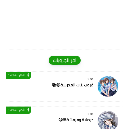
اخر الجروبات
الأكثر مشاهدة
0
قروب بنات المدرسة😍📚
الأكثر مشاهدة
0
دردشة وفرفشة💬😉