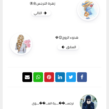
زهرة النرجس🌼🦋
التالي
هدوء الروح😌🍓
السابق
نرجســـ��ــــية الهـــ��ــــوى