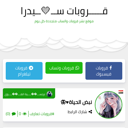
قـــــروبات ســ💛ــيدرا
موقع نشر قروبات واتساب متجددة كل يوم
قروبات
قروبات وتساب
قروبات
فيسبوك
تيلغرام
نرجســـ��ــــية الهـــ��ــــوى
نبض الحياة♥️🦋
شارك الرابط
#قروبات تعارف
0
(0)