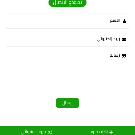
نموذج الاتصال
الاسم
بريد إلكتروني
رسالة
قـــــروبات ســ💛ــيدرا
اضف جروب
جروب عشوائي