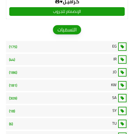
كـراميـل♥🧸
الإنضمام للجروب
التسميات
EG
(175)
IR
(44)
JO
(186)
KW
(181)
SA
(309)
SY
(18)
TU
(6)