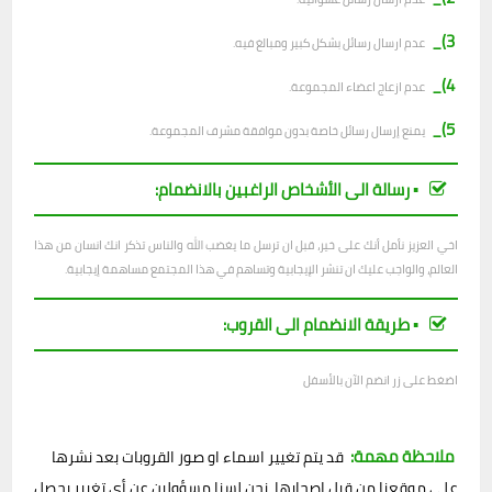
3)_
عدم ارسال رسائل بشكل كبير ومبالغ فيه.
4)_
عدم ازعاج اعضاء المجموعة.
5)_
يمنع إرسال رسائل خاصة بدون موافقة مشرف المجموعة.
▪︎ رسالة الى الأشخاص الراغبين بالانضمام:
اخي العزيز نأمل أنك على خير، قبل ان ترسل ما يغضب الله والناس تذكر انك انسان من هذا
العالم، والواجب عليك ان تنشر الإيجابية وتساهم في هذا المجتمع مساهمة إيجابية.
▪︎ طريقة الانضمام الى القروب:
اضغط على زر انضم الآن بالأسفل
ملاحظة مهمة:
قد يتم تغيير اسماء او صور القروبات بعد نشرها
على موقعنا من قبل اصحابها، نحن لسنا مسؤولين عن أي تغيير يحصل