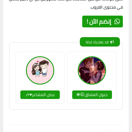
في محتوى القروب.
إنضم الآن !
قد يعجبك ايضا
جنون العشاق🤭🍓
نبض المشاعر♥🎶