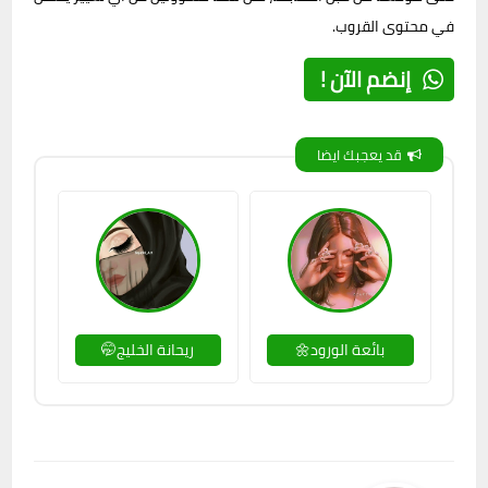
في محتوى القروب.
إنضم الآن !
قد يعجبك ايضا
بائعة الورود🌼
ريحانة الخليج🤭