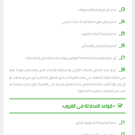
3)_
عدم نشر الروابط والفيديوهات.
4)_
عدم ارسال صور خليعة او ذات ايحاء جنسي.
5)_
عدم مراسلة أعضاء القروب.
6)_
الاحترام المتبادل للأشخاص.
7)_
أي عضو يقوم بمخالفة هذه القوانين سوف يتم حذفه دون إخباره بذلك.
8)_
نرجو عدم التدخل بالديانات الأخرى واحترامها واحترام الدين والمذاهب وهذا اهم
شي لكثرة انتشار الخلافات في هذه الفترة لذا يمنع التطرق او التحيز لاي دين او مذهب او
أي كان وإذا طرحت قضية للنقاش عندك تعليق محترم على القضية علق تدخل بسياسة او
تسب دين او مذهب معين تحذف فورا.
▪︎ قواعد المحادثة في القروب:
1)_
عدم المراسلة اثناء وجود نقاش.
2)_
ع
دم ارسال رسائل عشوائية.