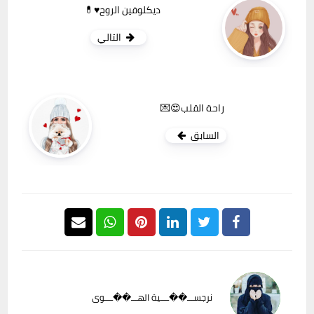
ديكلوفين الروح♥️💊
التالي
راحة القلب😍💌
السابق
نرجســـ��ــــية الهـــ��ــــوى