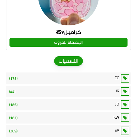
كـراميـل♥🧸
الإنضمام للجروب
التسميات
EG
(175)
IR
(44)
JO
(186)
KW
(181)
SA
(309)