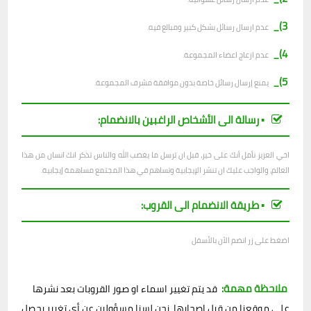
3)_
عدم ارسال رسائل بشكل كبير ومبالغ فيه.
4)_
عدم ازعاج اعضاء المجموعة.
5)_
يمنع إرسال رسائل خاصة بدون موافقة مشرف المجموعة.
▪︎ رسالة الى الأشخاص الراغبين بالانضمام:
اخي العزيز نأمل أنك على خير، قبل ان ترسل ما يغضب الله والناس تذكر انك انسان من هذا
العالم، والواجب عليك ان تنشر الإيجابية وتساهم في هذا المجتمع مساهمة إيجابية.
▪︎ طريقة الانضمام الى القروب:
اضغط على زر انضم الآن بالأسفل
ملاحظة مهمة:
قد يتم تغيير اسماء او صور القروبات بعد نشرها
على موقعنا من قبل اصحابها، نحن لسنا مسؤولين عن أي تغيير يحصل