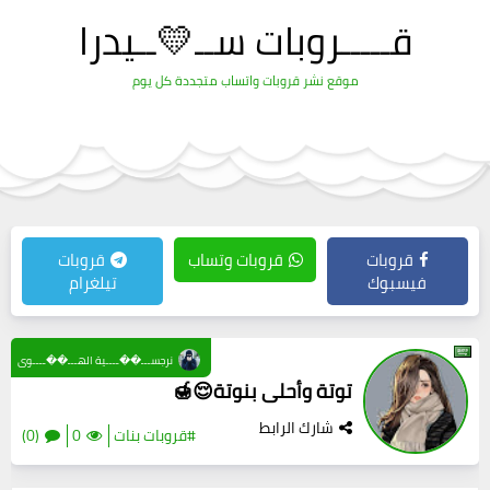
قـــــروبات ســ💛ــيدرا
موقع نشر قروبات واتساب متجددة كل يوم
قروبات
قروبات وتساب
قروبات
فيسبوك
تيلغرام
نرجســـ��ــــية الهـــ��ــــوى
توتة وأحلى بنوتة😌🍯
شارك الرابط
#قروبات بنات
0
(0)