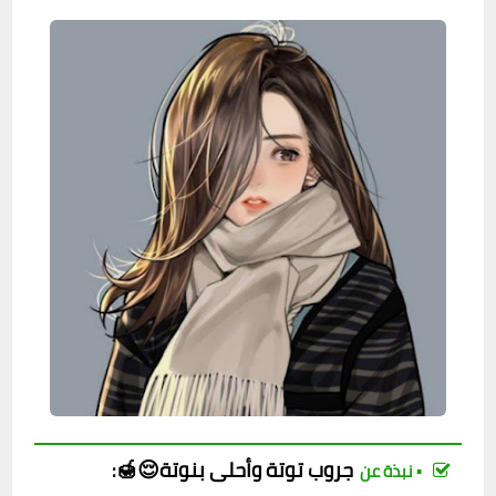
جروب
توتة وأحلى بنوتة😌🍯
:
▪︎ نبذة عن