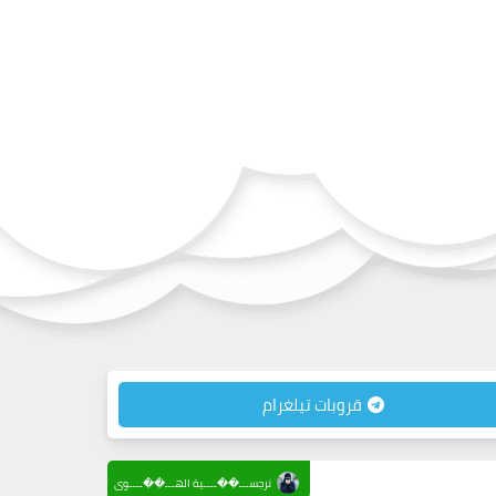
قروبات تيلغرام
نرجســـ��ــــية الهـــ��ــــوى