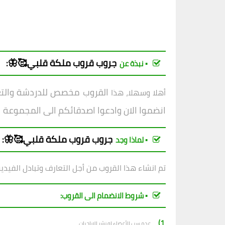
جروب
قروب
ملكة قلبي🥰🦋
:
▪︎ نبذة عن
القروب مخصص للدردشة والتعار
أهلا وسهلا، هذا
انضموا الان وادعوا اصدقائكم الى المجموعة
جروب
قروب
ملكة قلبي🥰🦋
:
▪︎ لماذا وجد
تم انشاء هذا القروب من أجل التعارف وتبادل الفيدي
▪︎ شروط الانضمام الى القروب:
1)_
عدم سب الأعضاء او نشر الاباحيات.