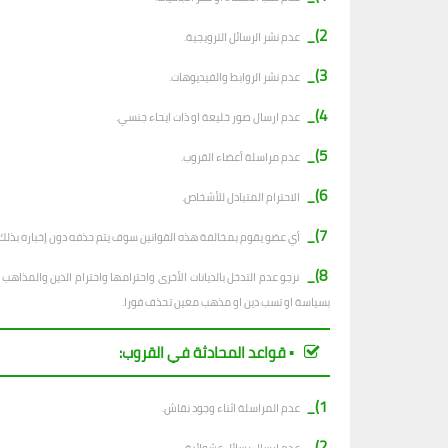
2)_
عدم نشر الرسائل الترويجية.
3)_
عدم نشر الروابط والفيديوهات.
4)_
عدم ارسال صور خليعة او ذات ايحاء جنسي.
5)_
عدم مراسلة أعضاء القروب.
6)_
الاحترام المتبادل للأشخاص.
7)_
أي عضو يقوم بمخالفة هذه القوانين سوف يتم حذفه دون إخباره بذلك.
8)_
نرجو عدم التدخل بالديانات الأخرى واحترامها واحترام الدين والمذا
بسياسة او تسب دين او مذهب معين تحذف فورا.
▪︎ قواعد المحادثة في القروب:
1)_
عدم المراسلة اثناء وجود نقاش.
2)_