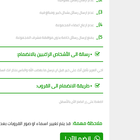
ع
دم ارسال رسائل عشوائية.
3)_
عدم ارسال رسائل بشكل كبير ومبالغ فيه.
4)_
عدم ازعاج اعضاء المجموعة.
5)_
يمنع إرسال رسائل خاصة بدون موافقة مشرف المجموعة.
▪︎ رسالة الى الأشخاص الراغبين بالانضمام:
اخي العزيز نأمل أنك على خير، قبل ان ترسل ما يغضب الله والناس تذكر انك ان
▪︎ طريقة الانضمام الى القروب:
اضغط على زر انضم الآن بالأسفل
ملاحظة مهمة:
قد يتم تغيير اسماء او صور القروبات بع
إنضم الآن !