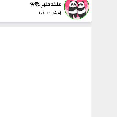
ملكة قلبي🥰🦋
شارك الرابط