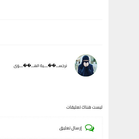
نرجســـ��ــــية الهـــ��ــــوى
ليست هناك تعليقات
إرسال تعليق