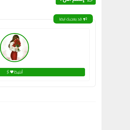
قد يعجبك ايضا
أنتيكا🖤🖇️