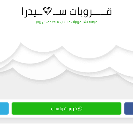
قـــــروبات ســ💛ــيدرا
موقع نشر قروبات واتساب متجددة كل يوم
قروبات وتساب