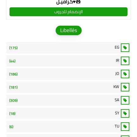
كـراميـل♥🧸
الإنضمام للجروب
Libellés
EG
(175)
IR
(44)
JO
(186)
KW
(181)
SA
(309)
SY
(18)
TU
(6)