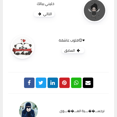
خليني ببالك
التالي
قلوب عاشقة😌♥️
السابق
نرجســـ��ــــية الهـــ��ــــوى