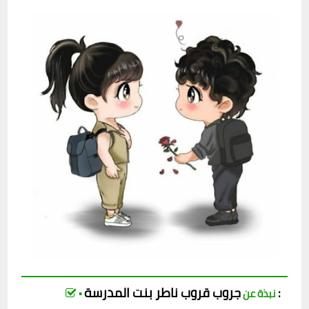
جروب
قروب
ناطر بنت المدرسة
:
▪︎ نبذة عن