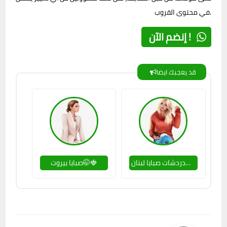
في محتوى القروب.
إنضم الآن !
قد يعجبك ايضا
دردشات صبايا لبنان🤭🚫
صبايا بيروت🤭🍓