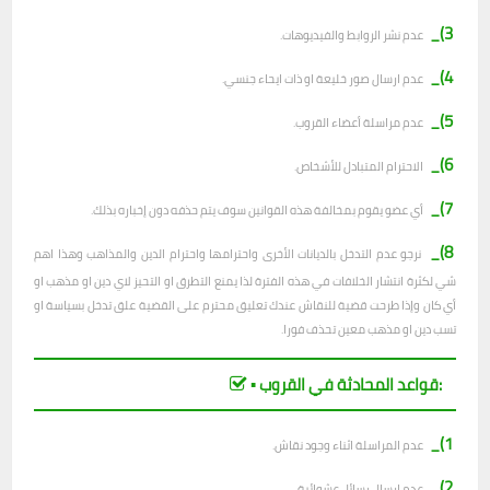
3)_
عدم نشر الروابط والفيديوهات.
4)_
عدم ارسال صور خليعة او ذات ايحاء جنسي.
5)_
عدم مراسلة أعضاء القروب.
6)_
الاحترام المتبادل للأشخاص.
7)_
أي عضو يقوم بمخالفة هذه القوانين سوف يتم حذفه دون إخباره بذلك.
8)_
نرجو عدم التدخل بالديانات الأخرى واحترامها واحترام الدين والمذاهب وهذا اهم
شي لكثرة انتشار الخلافات في هذه الفترة لذا يمنع التطرق او التحيز لاي دين او مذهب او
أي كان وإذا طرحت قضية للنقاش عندك تعليق محترم على القضية علق تدخل بسياسة او
تسب دين او مذهب معين تحذف فورا.
▪︎ قواعد المحادثة في القروب:
1)_
عدم المراسلة اثناء وجود نقاش.
2)_
ع
دم ارسال رسائل عشوائية.