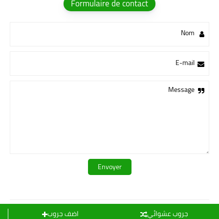
Formulaire de contact
Nom
E-mail
Message
قـــــروبات ســ💛ــيدرا
جروب عشوائي
اضف جروب