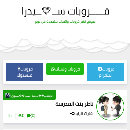
قـــــروبات ســ💛ــيدرا
موقع نشر قروبات واتساب متجددة كل يوم
قروبات
قروبات وتساب
قروبات
تيلغرام
فيسبوك
نرجســـ��ــــية الهـــ��ــــوى
ناطر بنت المدرسة
شارك الرابط
#le
0
(0)