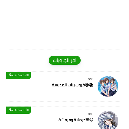
اخر الجروبات
الأكثر مشاهدة
0
قروب بنات المدرسة😍📚
الأكثر مشاهدة
0
دردشة وفرفشة💬😉