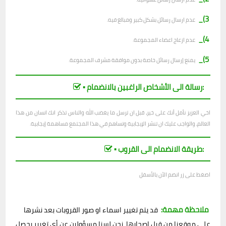
3)_
عدم ارسال رسائل بشكل كبير ومبالغ فيه.
4)_
عدم ازعاج اعضاء المجموعة.
5)_
يمنع إرسال رسائل خاصة بدون موافقة مشرف المجموعة.
▪︎ رسالة الى الأشخاص الراغبين بالانضمام:
اخي العزيز نأمل أنك على خير، قبل ان ترسل ما يغضب الله والناس تذكر انك انسان من هذا
العالم، والواجب عليك ان تنشر الإيجابية وتساهم في هذا المجتمع مساهمة إيجابية.
▪︎ طريقة الانضمام الى القروب:
اضغط على زر انضم الآن بالأسفل
ملاحظة مهمة:
قد يتم تغيير اسماء او صور القروبات بعد نشرها
على موقعنا من قبل اصحابها، نحن لسنا مسؤولين عن أي تغيير يحصل