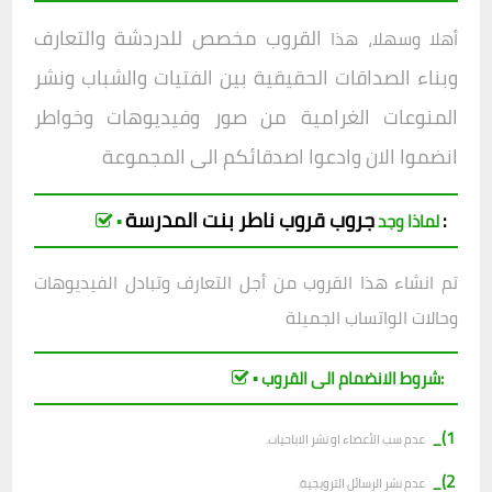
القروب مخصص للدردشة والتعارف
أهلا وسهلا، هذا
وبناء الصداقات الحقيقية بين الفتيات والشباب ونشر
المنوعات الغرامية من صور وفيديوهات وخواطر
انضموا الان وادعوا اصدقائكم الى المجموعة
جروب
قروب
ناطر بنت المدرسة
:
▪︎ لماذا وجد
تم انشاء هذا القروب من أجل التعارف وتبادل الفيديوهات
وحالات الواتساب الجميلة
▪︎ شروط الانضمام الى القروب:
1)_
عدم سب الأعضاء او نشر الاباحيات.
2)_
عدم نشر الرسائل الترويجية.