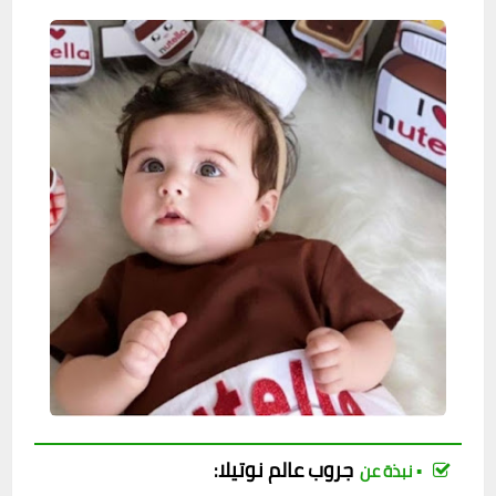
جروب
عالم نوتيلا
:
▪︎ نبذة عن