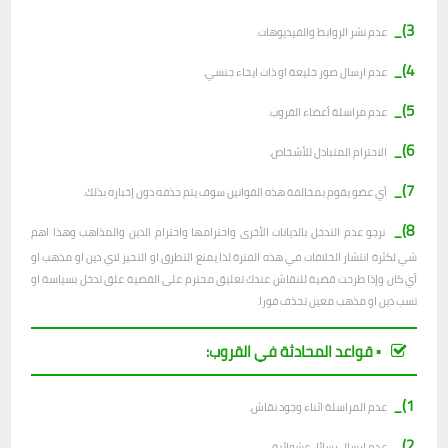
3)_
عدم نشر الروابط والفيديوهات.
4)_
عدم ارسال صور خليعة او ذات ايحاء جنسي.
5)_
عدم مراسلة أعضاء القروب.
6)_
الاحترام المتبادل للأشخاص.
7)_
أي عضو يقوم بمخالفة هذه القوانين سوف يتم حذفه دون إخباره بذلك.
8)_
نرجو عدم التدخل بالديانات الأخرى واحترامها واحترام الدين والمذاهب وهذا اهم
شي لكثرة انتشار الخلافات في هذه الفترة لذا يمنع التطرق او التحيز لاي دين او مذهب او
أي كان وإذا طرحت قضية للنقاش عندك تعليق محترم على القضية علق تدخل بسياسة او
تسب دين او مذهب معين تحذف فورا.
▪︎ قواعد المحادثة في القروب:
1)_
عدم المراسلة اثناء وجود نقاش.
2)_
ع
دم ارسال رسائل عشوائية.