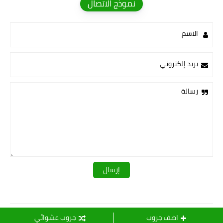
نموذج الاتصال
الاسم
بريد إلكتروني
رسالة
قـــــروبات ســ💛ــيدرا
اضف جروب
جروب عشوائي