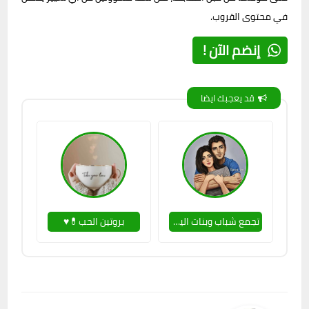
في محتوى القروب.
إنضم الآن !
قد يعجبك ايضا
تجمع شباب وبنات اليمن 😉💌
بروتين الحب💊♥