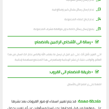
3)_
عدم ارسال رسائل بشكل كبير ومبالغ فيه.
4)_
عدم ازعاج اعضاء المجموعة.
5)_
يمنع إرسال رسائل خاصة بدون موافقة مشرف المجموعة.
▪︎ رسالة الى الأشخاص الراغبين بالانضمام:
اخي العزيز نأمل أنك على خير، قبل ان ترسل ما يغضب الله والناس تذكر انك انسان من هذا
العالم، والواجب عليك ان تنشر الإيجابية وتساهم في هذا المجتمع مساهمة إيجابية.
▪︎ طريقة الانضمام الى القروب:
اضغط على زر انضم الآن بالأسفل
ملاحظة مهمة:
قد يتم تغيير اسماء او صور القروبات بعد نشرها
على موقعنا من قبل اصحابها، نحن لسنا مسؤولين عن أي تغيير يحصل