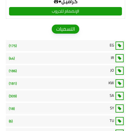
كـراميـل♥🧸
الإنضمام للجروب
التسميات
EG
(175)
IR
(44)
JO
(186)
KW
(181)
SA
(309)
SY
(18)
TU
(6)