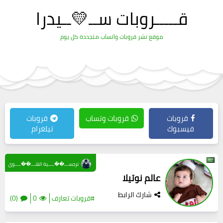
قـــــروبات ســ💛ــيدرا
موقع نشر قروبات واتساب متجددة كل يوم
قروبات
قروبات وتساب
قروبات
فيسبوك
تيلغرام
نرجســـ��ــــية الهـــ��ــــوى
عالم نوتيلا
شارك الرابط
#قروبات تعارف
0
(0)