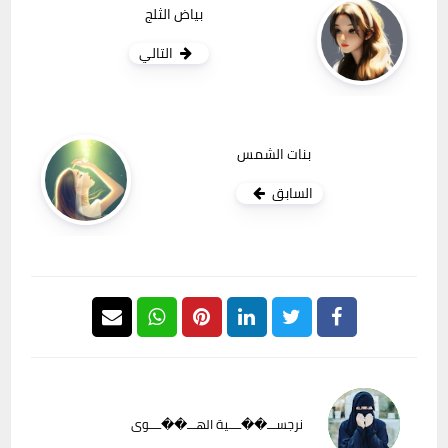
بياض الثلج
التالي
بنات الشمس
السابق
نرجســـ��ــــية الهـــ��ــــوى