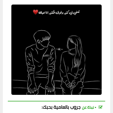
جروب
بالعامية بحبك
:
▪︎ نبذة عن