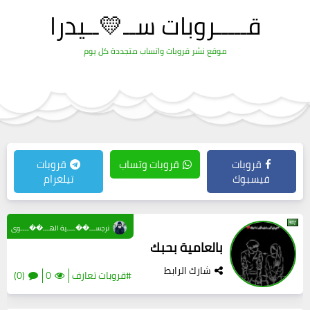
قـــــروبات ســ💛ــيدرا
موقع نشر قروبات واتساب متجددة كل يوم
قروبات
قروبات وتساب
قروبات
فيسبوك
تيلغرام
نرجســـ��ــــية الهـــ��ــــوى
بالعامية بحبك
شارك الرابط
#قروبات تعارف
0
(0)