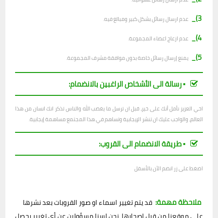
3)_
عدم ارسال رسائل بشكل كبير ومبالغ فيه.
4)_
عدم ازعاج اعضاء المجموعة.
5)_
يمنع إرسال رسائل خاصة بدون موافقة مشرف المجموعة.
▪︎ رسالة الى الأشخاص الراغبين بالانضمام:
اخي العزيز نأمل أنك على خير، قبل ان ترسل ما يغضب الله والناس تذكر انك انسان من هذا
العالم، والواجب عليك ان تنشر الإيجابية وتساهم في هذا المجتمع مساهمة إيجابية.
▪︎ طريقة الانضمام الى القروب:
اضغط على زر انضم الآن بالأسفل
ملاحظة مهمة:
قد يتم تغيير اسماء او صور القروبات بعد نشرها
على موقعنا من قبل اصحابها، نحن لسنا مسؤولين عن أي تغيير يحصل