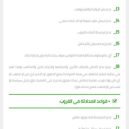
3)_
عدم نشر الروابط والفيديوهات.
4)_
عدم ارسال صور خليعة او ذات ايحاء جنسي.
5)_
عدم مراسلة أعضاء القروب.
6)_
الاحترام المتبادل للأشخاص.
7)_
أي عضو يقوم بمخالفة هذه القوانين سوف يتم حذفه دون إخباره بذلك.
8)_
نرجو عدم التدخل بالديانات الأخرى واحترامها واحترام الدين والمذاهب وهذا اهم
شي لكثرة انتشار الخلافات في هذه الفترة لذا يمنع التطرق او التحيز لاي دين او مذهب او
أي كان وإذا طرحت قضية للنقاش عندك تعليق محترم على القضية علق تدخل بسياسة او
تسب دين او مذهب معين تحذف فورا.
▪︎ قواعد المحادثة في القروب:
1)_
عدم المراسلة اثناء وجود نقاش.
2)_
ع
دم ارسال رسائل عشوائية.