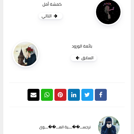
كمشة أمل
التالي
بائعة الورود
السابق
نرجســـ��ــــية الهـــ��ــــوى