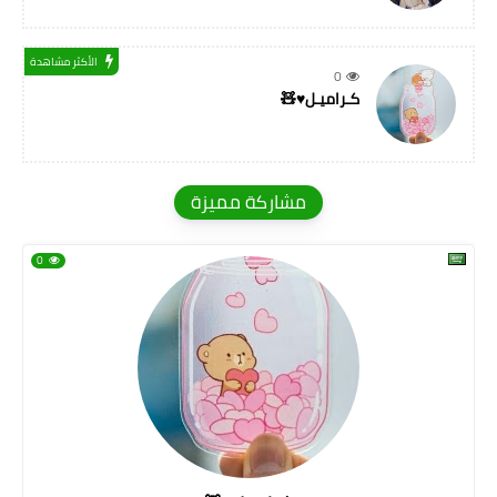
الأكثر مشاهدة
0
كـراميـل♥🧸
مشاركة مميزة
0