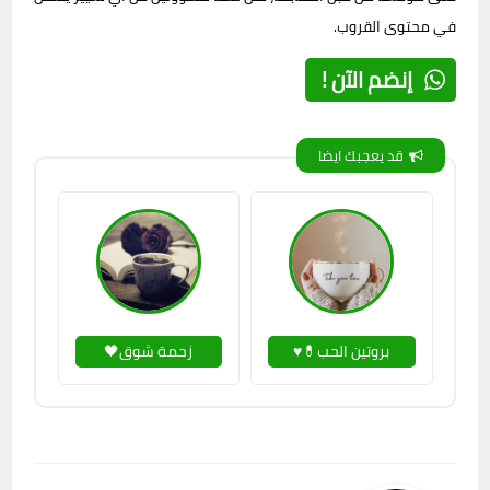
في محتوى القروب.
إنضم الآن !
قد يعجبك ايضا
بروتين الحب💊♥
زحمة شوق🖤