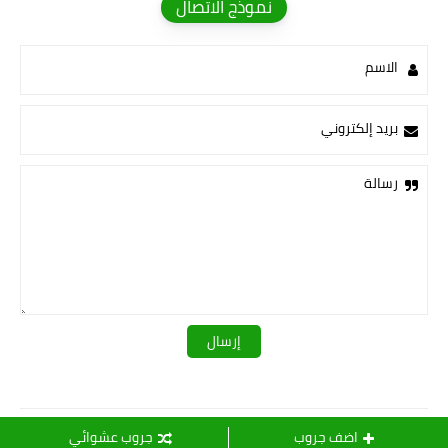
نموذج الاتصال
الاسم
بريد إلكتروني
رسالة
قـــــروبات ســ💛ــيدرا
اضف جروب
جروب عشوائي