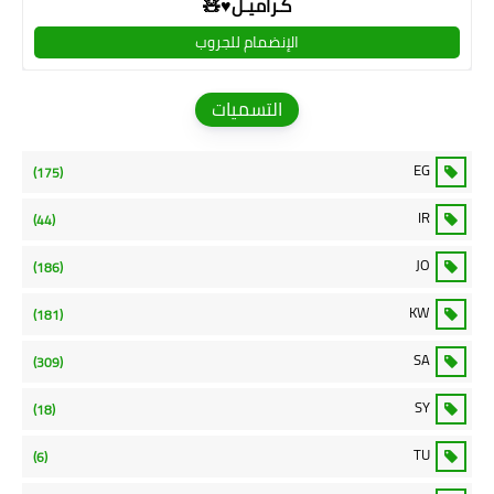
كـراميـل♥🧸
الإنضمام للجروب
التسميات
EG
(175)
IR
(44)
JO
(186)
KW
(181)
SA
(309)
SY
(18)
TU
(6)