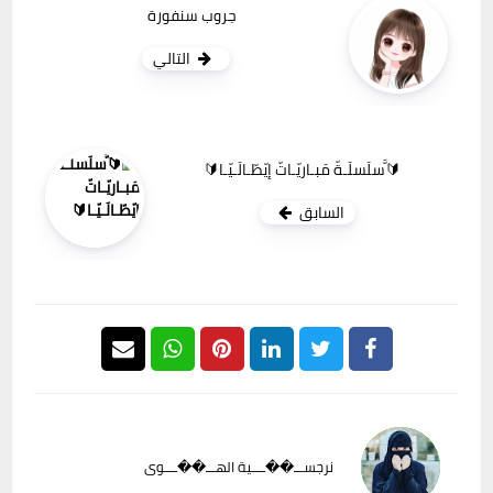
جروب سنفورة
التالي
🔰َّسلَسلَـةّ مَبـاريّـاتّ إيّطّـالَـيّـا🔰
السابق
نرجســـ��ــــية الهـــ��ــــوى