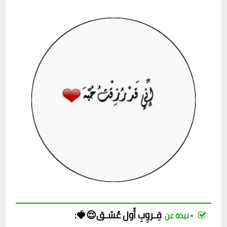
قِـروِبِ
أّول عٌشـق😌🍓
:
▪︎ نبذة عن