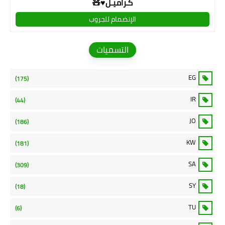
كـراميـل♥🧸
الإنضمام للجروب
التسميات
EG
(175)
IR
(44)
JO
(186)
KW
(181)
SA
(309)
SY
(18)
TU
(6)