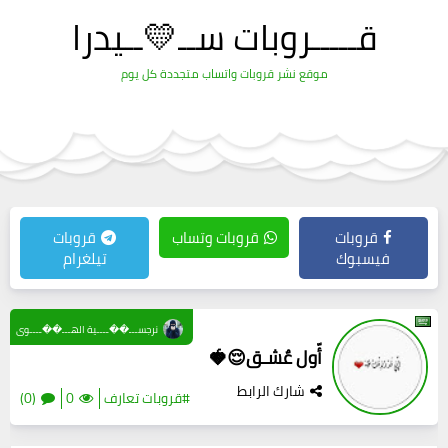
قـــــروبات ســ💛ــيدرا
موقع نشر قروبات واتساب متجددة كل يوم
قروبات
قروبات وتساب
قروبات
فيسبوك
تيلغرام
نرجســـ��ــــية الهـــ��ــــوى
أّول عٌشـق😌🍓
شارك الرابط
#قروبات تعارف
0
(0)