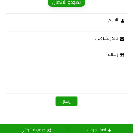
نموذج الاتصال
الاسم
بريد إلكتروني
رسالة
قـــــروبات ســ💛ــيدرا
اضف جروب
جروب عشوائي