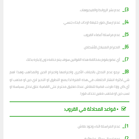
3)_
عدم نشر الروابط والفيديوهات.
4)_
عدم ارسال صور خليعة او ذات ايحاء جنسي.
5)_
عدم مراسلة أعضاء القروب.
6)_
الاحترام المتبادل للأشخاص.
7)_
أي عضو يقوم بمخالفة هذه القوانين سوف يتم حذفه دون إخباره بذلك.
8)_
نرجو عدم التدخل بالديانات الأخرى واحترامها واحترام الدين والمذاهب وهذا اهم
شي لكثرة انتشار الخلافات في هذه الفترة لذا يمنع التطرق او التحيز لاي دين او مذهب او
أي كان وإذا طرحت قضية للنقاش عندك تعليق محترم على القضية علق تدخل بسياسة او
تسب دين او مذهب معين تحذف فورا.
▪︎ قواعد المحادثة في القروب:
1)_
عدم المراسلة اثناء وجود نقاش.
2)_
ع
دم ارسال رسائل عشوائية.