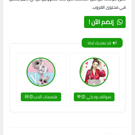
في محتوى القروب.
إنضم الآن !
قد يعجبك ايضا
سوالف وحكي 😍💬
همسات الحب😍🧸