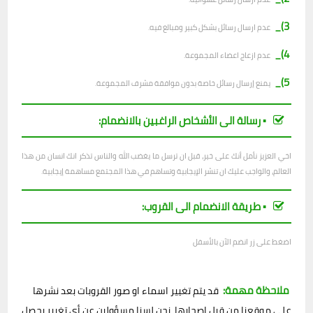
3)_
عدم ارسال رسائل بشكل كبير ومبالغ فيه.
4)_
عدم ازعاج اعضاء المجموعة.
5)_
يمنع إرسال رسائل خاصة بدون موافقة مشرف المجموعة.
▪︎ رسالة الى الأشخاص الراغبين بالانضمام:
اخي العزيز نأمل أنك على خير، قبل ان ترسل ما يغضب الله والناس تذكر انك انسان من هذا
العالم، والواجب عليك ان تنشر الإيجابية وتساهم في هذا المجتمع مساهمة إيجابية.
▪︎ طريقة الانضمام الى القروب:
اضغط على زر انضم الآن بالأسفل
ملاحظة مهمة:
قد يتم تغيير اسماء او صور القروبات بعد نشرها
على موقعنا من قبل اصحابها، نحن لسنا مسؤولين عن أي تغيير يحصل