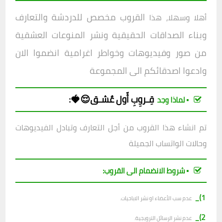
القروب مخصص للدردشة والتعارف
أهلا وسهلا، هذا
وبناء الصداقات الحقيقية ونشر المنوعات العشقية
من صور وفيديوهات وخواطر اغرامية انضموا الان
وادعوا اصدقائكم الى المجموعة
قِـروِبِ
أّول عٌشـق😌🍓
:
▪︎ لماذا وجد
تم انشاء هذا القروب من أجل التعارف وتبادل الفيديوهات
وحالات الواتساب الجميلة
▪︎ شروط الانضمام الى القروب:
1)_
عدم سب الأعضاء او نشر الاباحيات.
2)_
عدم نشر الرسائل الترويجية.