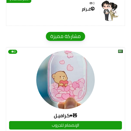
0
غـرام🤭
مشاركة مميزة
0
كـراميـل♥🧸
الإنضمام للجروب