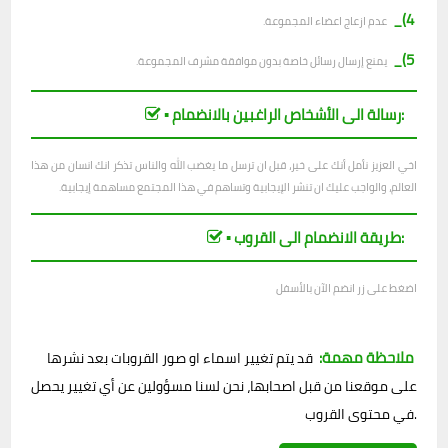
4)_
عدم ازعاج اعضاء المجموعة.
5)_
يمنع إرسال رسائل خاصة بدون موافقة مشرف المجموعة.
▪︎ رسالة الى الأشخاص الراغبين بالانضمام:
اخي العزيز نأمل أنك على خير، قبل ان ترسل ما يغضب الله والناس تذكر انك انسان من هذا
العالم، والواجب عليك ان تنشر الإيجابية وتساهم في هذا المجتمع مساهمة إيجابية.
▪︎ طريقة الانضمام الى القروب:
اضغط على زر انضم الآن بالأسفل
ملاحظة مهمة:
قد يتم تغيير اسماء او صور القروبات بعد نشرها
على موقعنا من قبل اصحابها، نحن لسنا مسؤولين عن أي تغيير يحصل
في محتوى القروب.