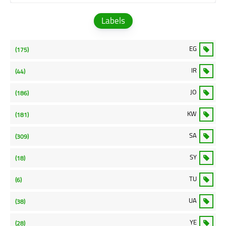
Labels
EG
(175)
IR
(44)
JO
(186)
KW
(181)
SA
(309)
SY
(18)
TU
(6)
UA
(38)
YE
(28)