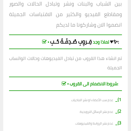
بين الشباب والبنات ونشر وتبادل الحالات والصور
ومقاطع الفيديو والكثير من الاقتباسات الجميلة
انضموا الان وشاركونا ما لديكم
صٌـدِفّـةّ حٌـبِ♥️✨
قِـروِبِ
:
▪︎ لماذا وجد
تم انشاء هذا القروب من تبادل الفيديوهات وحالات الواتساب
الجميلة
▪︎ شروط الانضمام الى القروب:
1)_
عدم سب الأعضاء او نشر الاباحيات.
2)_
عدم نشر الرسائل الترويجية.
3)_
عدم نشر الروابط والفيديوهات.