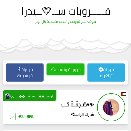
قـــــروبات ســ💛ــيدرا
موقع نشر قروبات واتساب متجددة كل يوم
قروبات
قروبات وتساب
قروبات
تيلغرام
فيسبوك
نرجســـ��ــــية الهـــ��ــــوى
صٌـدِفّـةّ حٌـبِ♥️✨
شارك الرابط
#jo
0
(0)