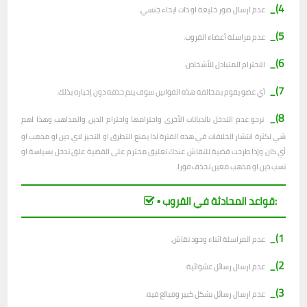
4)_
عدم ارسال صور خليعة او ذات ايحاء جنسي.
5)_
عدم مراسلة أعضاء القروب.
6)_
الاحترام المتبادل للأشخاص.
7)_
أي عضو يقوم بمخالفة هذه القوانين سوف يتم حذفه دون إخباره بذلك.
8)_
نرجو عدم التدخل بالديانات الأخرى واحترامها واحترام الدين والمذاهب وهذا اهم
شي لكثرة انتشار الخلافات في هذه الفترة لذا يمنع التطرق او التحيز لاي دين او مذهب او
أي كان وإذا طرحت قضية للنقاش عندك تعليق محترم على القضية علق تدخل بسياسة او
تسب دين او مذهب معين تحذف فورا.
▪︎ قواعد المحادثة في القروب:
1)_
عدم المراسلة اثناء وجود نقاش.
2)_
ع
دم ارسال رسائل عشوائية.
3)_
عدم ارسال رسائل بشكل كبير ومبالغ فيه.