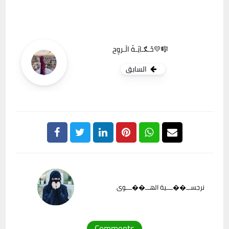
حٌـګـايّـةّ الَـروِح💛🎼
السابق
نرجســـ��ــــية الهـــ��ــــوى
Comments