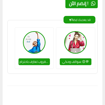
إنضم الآن !
قد يعجبك ايضا
سوالف وحكي 😍💬
قروب تعارف باحترام😉🚫