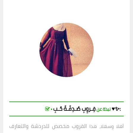
صٌـدِفّـةّ حٌـبِ♥️✨
قِـروِبِ
:
▪︎ نبذة عن
القروب مخصص للدردشة والتعارف
أهلا وسهلا، هذا