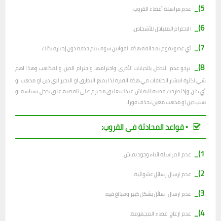
5)_
عدم مراسلة أعضاء القروب.
6)_
الاحترام المتبادل للأشخاص.
7)_
أي عضو يقوم بمخالفة هذه القوانين سوف يتم حذفه دون إخباره بذلك.
8)_
نرجو عدم التدخل بالديانات الأخرى واحترامها واحترام الدين والمذاهب وهذا اهم
شي لكثرة انتشار الخلافات في هذه الفترة لذا يمنع التطرق او التحيز لاي دين او مذهب او
أي كان وإذا طرحت قضية للنقاش عندك تعليق محترم على القضية علق تدخل بسياسة او
تسب دين او مذهب معين تحذف فورا.
▪︎ قواعد المحادثة في القروب:
1)_
عدم المراسلة اثناء وجود نقاش.
2)_
ع
دم ارسال رسائل عشوائية.
3)_
عدم ارسال رسائل بشكل كبير ومبالغ فيه.
4)_
عدم ازعاج اعضاء المجموعة.