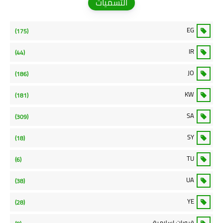
التسميات
EG
(175)
IR
(44)
JO
(186)
KW
(181)
SA
(309)
SY
(18)
TU
(6)
UA
(38)
YE
(28)
قروبات اسلامية