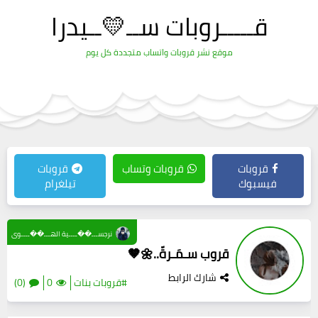
قـــــروبات ســ💛ــيدرا
موقع نشر قروبات واتساب متجددة كل يوم
قروبات
قروبات وتساب
قروبات
فيسبوك
تيلغرام
نرجســـ��ــــية الهـــ��ــــوى
قروب سـمَـرةّ..🌼🤎
شارك الرابط
#قروبات بنات
0
(0)