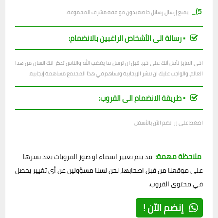
5)_
يمنع إرسال رسائل خاصة بدون موافقة مشرف المجموعة.
▪︎ رسالة الى الأشخاص الراغبين بالانضمام:
اخي العزيز نأمل أنك على خير، قبل ان ترسل ما يغضب الله والناس تذكر انك انسان من هذا
العالم، والواجب عليك ان تنشر الإيجابية وتساهم في هذا المجتمع مساهمة إيجابية.
▪︎ طريقة الانضمام الى القروب:
اضغط على زر انضم الآن بالأسفل
ملاحظة مهمة:
قد يتم تغيير اسماء او صور القروبات بعد نشرها
على موقعنا من قبل اصحابها، نحن لسنا مسؤولين عن أي تغيير يحصل
في محتوى القروب.
إنضم الآن !