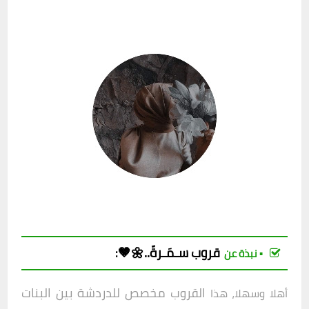
قروب سـمَـرةّ..🌼🤎
:
▪︎ نبذة عن
القروب مخصص للدردشة بين البنات
أهلا وسهلا، هذا