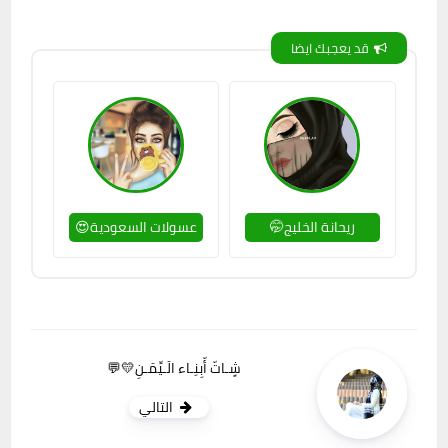
قد يعجبك ايضا
ريحانة الخليج🤭
عسولات السعودية😍
شٍـاتّ أّبِنِـاء الَـيِّمَـنِ💛💬
التالي