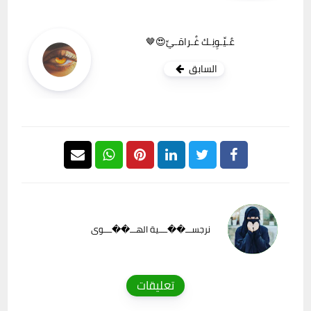
عٌـيِّـوِنِـك غٌـرامَـيِّ😍🤎
السابق
نرجســـ��ــــية الهـــ��ــــوى
تعليقات