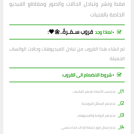
فقط و
نشر وتبادل الحالات والصور ومقاطع الفيديو
الخاصة بالفتيات
قروب سـمَـرةّ..🌼🤎
:
▪︎ لماذا وجد
تم انشاء هذا القروب من تبادل الفيديوهات وحالات الواتساب
الجميلة
▪︎ شروط الانضمام الى القروب:
1)_
عدم سب الأعضاء او نشر الاباحيات.
2)_
عدم نشر الرسائل الترويجية.
3)_
عدم نشر الروابط والفيديوهات.
4)_
عدم ارسال صور خليعة او ذات ايحاء جنسي.