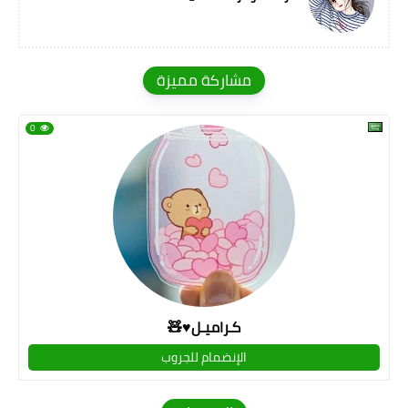
مشاركة مميزة
0
كـراميـل♥🧸
الإنضمام للجروب