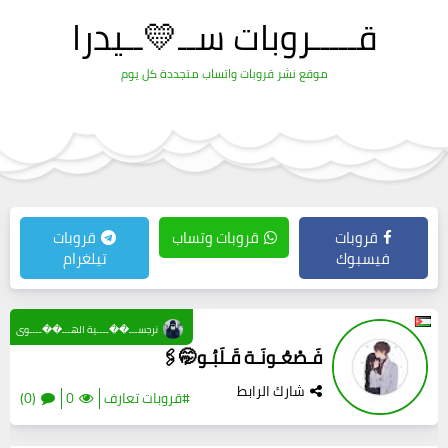
قـــــروبات ســ💛ــيدرا
موقع نشر قروبات واتساب متجددة كل يوم
قروبات
قروبات وتساب
قروبات
فيسبوك
تيلغرام
نرجســـ��ــــية الهـــ��ــــوى
فَـصْعُـونَـة قَـلَبُـو🤭🖇
شارك الرابط
#قروبات تعارف
0
(0)