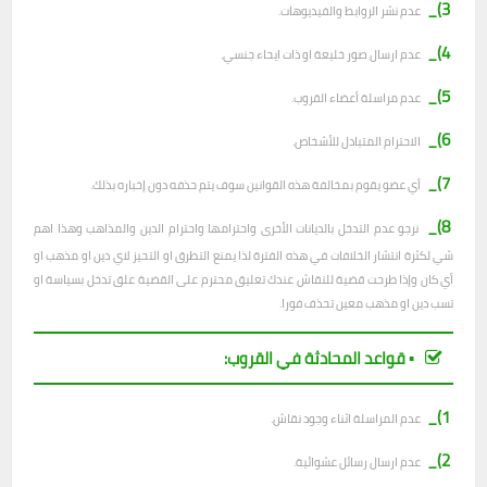
3)_
عدم نشر الروابط والفيديوهات.
4)_
عدم ارسال صور خليعة او ذات ايحاء جنسي.
5)_
عدم مراسلة أعضاء القروب.
6)_
الاحترام المتبادل للأشخاص.
7)_
أي عضو يقوم بمخالفة هذه القوانين سوف يتم حذفه دون إخباره بذلك.
8)_
نرجو عدم التدخل بالديانات الأخرى واحترامها واحترام الدين والمذاهب وهذا اهم
شي لكثرة انتشار الخلافات في هذه الفترة لذا يمنع التطرق او التحيز لاي دين او مذهب او
أي كان وإذا طرحت قضية للنقاش عندك تعليق محترم على القضية علق تدخل بسياسة او
تسب دين او مذهب معين تحذف فورا.
▪︎ قواعد المحادثة في القروب:
1)_
عدم المراسلة اثناء وجود نقاش.
2)_
ع
دم ارسال رسائل عشوائية.