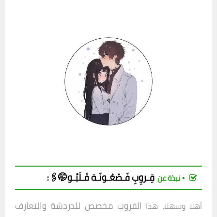
قِـروِبِ
فَـصْعُـونَـة قَـلَبُـو🤭🖇
:
▪︎ نبذة عن
القروب مخصص للدردشة والتعارف
أهلا وسهلا، هذا