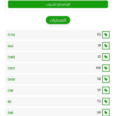
الإنضمام للجروب
التسميات
EG
(175)
IR
(44)
JO
(186)
KW
(181)
SA
(309)
SY
(18)
TU
(6)
UA
(38)