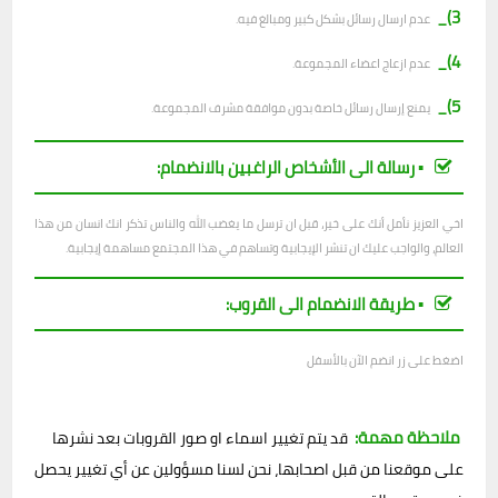
3)_
عدم ارسال رسائل بشكل كبير ومبالغ فيه.
4)_
عدم ازعاج اعضاء المجموعة.
5)_
يمنع إرسال رسائل خاصة بدون موافقة مشرف المجموعة.
▪︎ رسالة الى الأشخاص الراغبين بالانضمام:
اخي العزيز نأمل أنك على خير، قبل ان ترسل ما يغضب الله والناس تذكر انك انسان من هذا
العالم، والواجب عليك ان تنشر الإيجابية وتساهم في هذا المجتمع مساهمة إيجابية.
▪︎ طريقة الانضمام الى القروب:
اضغط على زر انضم الآن بالأسفل
ملاحظة مهمة:
قد يتم تغيير اسماء او صور القروبات بعد نشرها
على موقعنا من قبل اصحابها، نحن لسنا مسؤولين عن أي تغيير يحصل