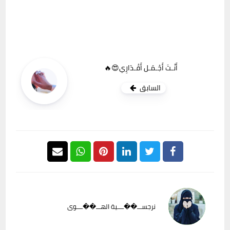
أَنْـتَ أَجْـمَـل أَقْـدَارِي😍🔥
السابق
نرجســـ��ــــية الهـــ��ــــوى