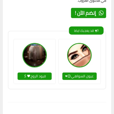
في محتوى القروب.
إنضم الآن !
قد يعجبك ايضا
عيون السواهي😉♥️
قيود الروح🖤🖇️