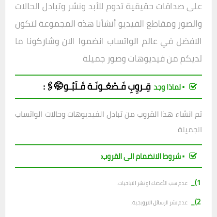
على صداقات حقيقية تدوم للأبد ونشر وتبادل الحالات
والصور ومقاطع الفيديو أنشأنا هذه المجموعة لتكون
الافض
ل في عالم الواتساب انضموا الان وشاركونا ما
لديكم من فيديوهات وصور جميلة
قِـروِبِ
فَـصْعُـونَـة قَـلَبُـو🤭🖇
:
▪︎ لماذا وجد
تم انشاء هذا القروب من تبادل الفيديوهات وحالات الواتساب
الجميلة
▪︎ شروط الانضمام الى القروب:
1)_
عدم سب الأعضاء او نشر الاباحيات.
2)_
عدم نشر الرسائل الترويجية.