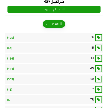
كـراميـل♥🧸
الإنضمام للجروب
التسميات
EG
(175)
IR
(44)
JO
(186)
KW
(181)
SA
(309)
SY
(18)
TU
(6)