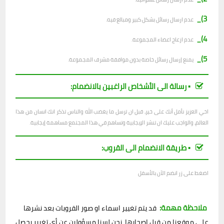
3)_
عدم ارسال رسائل بشكل كبير ومبالغ فيه.
4)_
عدم ازعاج اعضاء المجموعة.
5)_
يمنع إرسال رسائل خاصة بدون موافقة مشرف المجموعة.
▪︎ رسالة الى الأشخاص الراغبين بالانضمام:
اخي العزيز نأمل أنك على خير، قبل ان ترسل ما يغضب الله والناس تذكر انك انسان من هذا
العالم، والواجب عليك ان تنشر الإيجابية وتساهم في هذا المجتمع مساهمة إيجابية.
▪︎ طريقة الانضمام الى القروب:
اضغط على زر انضم الآن بالأسفل
ملاحظة مهمة:
قد يتم تغيير اسماء او صور القروبات بعد نشرها
على موقعنا من قبل اصحابها، نحن لسنا مسؤولين عن أي تغيير يحصل