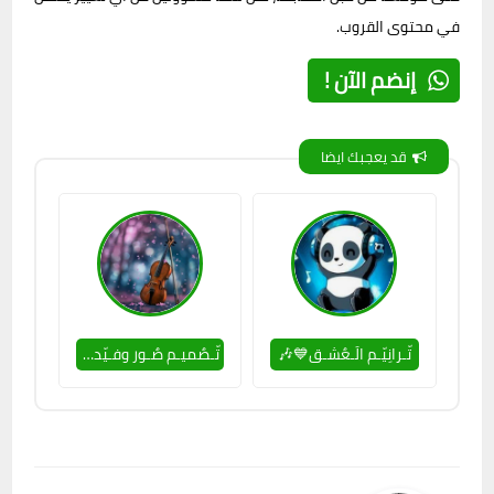
في محتوى القروب.
إنضم الآن !
قد يعجبك ايضا
تّـرانِيّـم الَـعٌشـق💙🎶
تّـصٌميـم صٌـور وفـيّديّـوهاتّ🎥💡