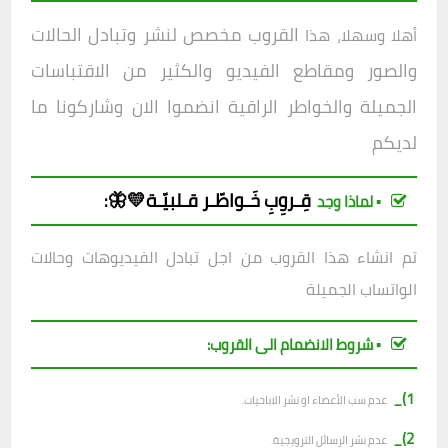
القروب مخصص لنشر وتبادل الحالات
أهلا وسهلا، هذا
والصور ومقاطع الفيديو والكثير من الاقتباسات
الجميلة والخواطر الراقية انضموا الان وشاركونا ما
لديكم
قِـروِبِ
خَـواطّـر قـلبيّـة💛🦋
:
▪︎ لماذا وجد
تم انشاء هذا القروب من اجل تبادل الفيديوهات وحالات
الواتساب الجميلة
▪︎ شروط الانضمام الى القروب:
1)_
عدم سب الأعضاء او نشر الاباحيات.
2)_
عدم نشر الرسائل الترويجية.