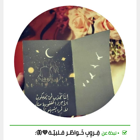
قِـروِبِ
خَـواطّـر قـلبيّـة💛🦋
:
▪︎ نبذة عن