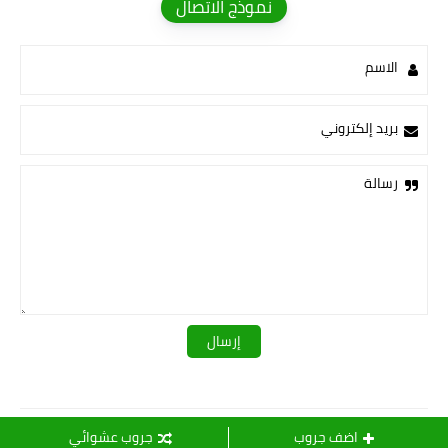
نموذج الاتصال
الاسم
بريد إلكتروني
رسالة
قـــــروبات ســ💛ــيدرا
اضف جروب
جروب عشوائي