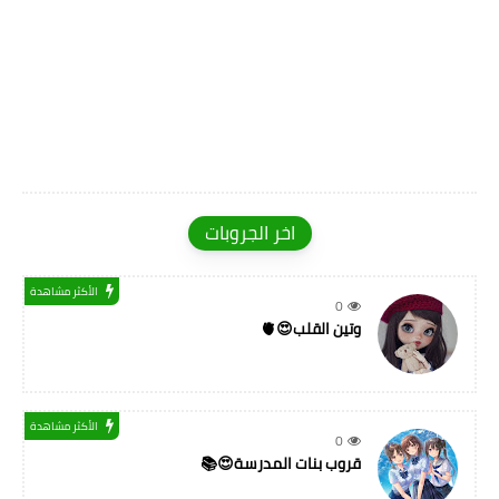
اخر الجروبات
الأكثر مشاهدة
0
وتين القلب😍🫀
الأكثر مشاهدة
0
قروب بنات المدرسة😍📚