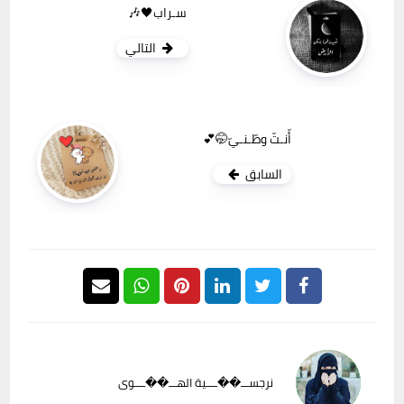
سـراب🖤🎶
التالي
أّنـتّ وطّـنـيّ🤭💕
السابق
نرجســـ��ــــية الهـــ��ــــوى