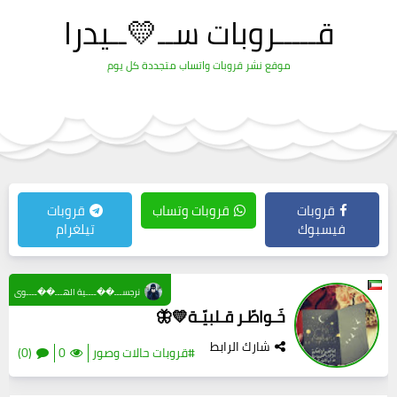
قـــــروبات ســ💛ــيدرا
موقع نشر قروبات واتساب متجددة كل يوم
قروبات
قروبات وتساب
قروبات
فيسبوك
تيلغرام
نرجســـ��ــــية الهـــ��ــــوى
خَـواطّـر قـلبيّـة💛🦋
شارك الرابط
#قروبات حالات وصور
0
(0)