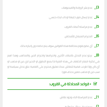
3)_
عدم نشر الروابط والفيديوهات.
4)_
عدم ارسال صور خليعة او ذات ايحاء جنسي.
5)_
عدم مراسلة أعضاء القروب.
6)_
الاحترام المتبادل للأشخاص.
7)_
أي عضو يقوم بمخالفة هذه القوانين سوف يتم حذفه دون إخباره بذلك.
8)_
نرجو عدم التدخل بالديانات الأخرى واحترامها واحترام الدين والمذاهب وهذا اهم
شي لكثرة انتشار الخلافات في هذه الفترة لذا يمنع التطرق او التحيز لاي دين او مذهب او
أي كان وإذا طرحت قضية للنقاش عندك تعليق محترم على القضية علق تدخل بسياسة او
تسب دين او مذهب معين تحذف فورا.
▪︎ قواعد المحادثة في القروب:
1)_
عدم المراسلة اثناء وجود نقاش.
2)_
ع
دم ارسال رسائل عشوائية.