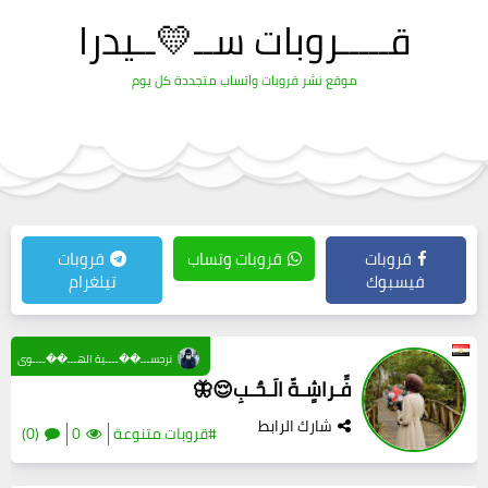
قـــــروبات ســ💛ــيدرا
موقع نشر قروبات واتساب متجددة كل يوم
قروبات
قروبات وتساب
قروبات
فيسبوك
تيلغرام
نرجســـ��ــــية الهـــ��ــــوى
فِّـراشٍـةّ الَـحٌـبِ😌🦋
شارك الرابط
#قروبات متنوعة
0
(0)