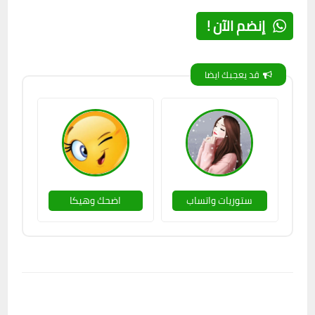
إنضم الآن !
قد يعجبك ايضا
ستوريات واتساب
اضحك وهيكا