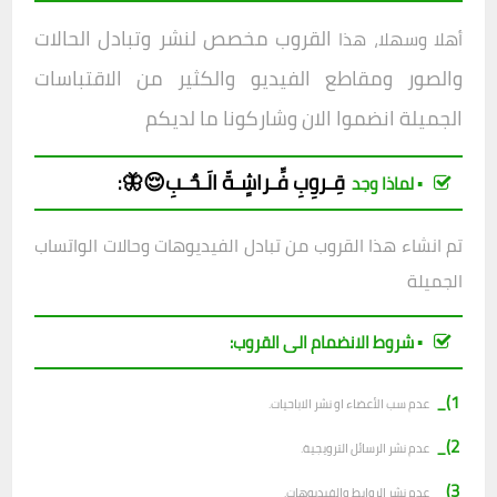
القروب مخصص لنشر وتبادل الحالات
أهلا وسهلا، هذا
والصور ومقاطع الفيديو والكثير من الاقتباسات
الجميلة انضموا الان وشاركونا ما لديكم
قِـروِبِ
فِّـراشٍـةّ الَـحٌـبِ😌🦋
:
▪︎ لماذا وجد
تم انشاء هذا القروب من تبادل الفيديوهات وحالات الواتساب
الجميلة
▪︎ شروط الانضمام الى القروب:
1)_
عدم سب الأعضاء او نشر الاباحيات.
2)_
عدم نشر الرسائل الترويجية.
3)_
عدم نشر الروابط والفيديوهات.