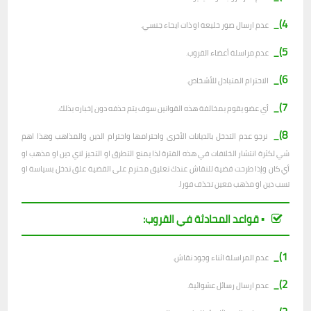
4)_
عدم ارسال صور خليعة او ذات ايحاء جنسي.
5)_
عدم مراسلة أعضاء القروب.
6)_
الاحترام المتبادل للأشخاص.
7)_
أي عضو يقوم بمخالفة هذه القوانين سوف يتم حذفه دون إخباره بذلك.
8)_
نرجو عدم التدخل بالديانات الأخرى واحترامها واحترام الدين والمذاهب وهذا اهم
شي لكثرة انتشار الخلافات في هذه الفترة لذا يمنع التطرق او التحيز لاي دين او مذهب او
أي كان وإذا طرحت قضية للنقاش عندك تعليق محترم على القضية علق تدخل بسياسة او
تسب دين او مذهب معين تحذف فورا.
▪︎ قواعد المحادثة في القروب:
1)_
عدم المراسلة اثناء وجود نقاش.
2)_
ع
دم ارسال رسائل عشوائية.