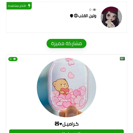
الأكثر مشاهدة
0
وتين القلب😍🫀
مشاركة مميزة
0
كـراميـل♥🧸