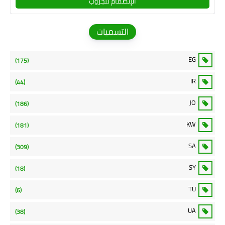
الإنضمام للجروب
التسميات
EG
(175)
IR
(44)
JO
(186)
KW
(181)
SA
(309)
SY
(18)
TU
(6)
UA
(38)