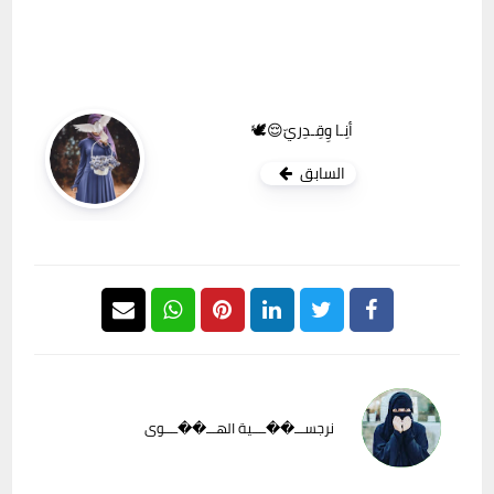
أنِـا وِقِـدِريّ😌🕊️
السابق
نرجســـ��ــــية الهـــ��ــــوى