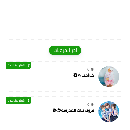
اخر الجروبات
الأكثر مشاهدة
0
كـراميـل♥🧸
الأكثر مشاهدة
0
قروب بنات المدرسة😍📚