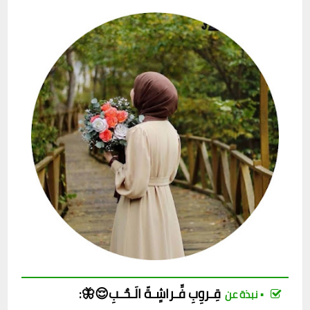
قِـروِبِ
فِّـراشٍـةّ الَـحٌـبِ😌🦋
:
▪︎ نبذة عن