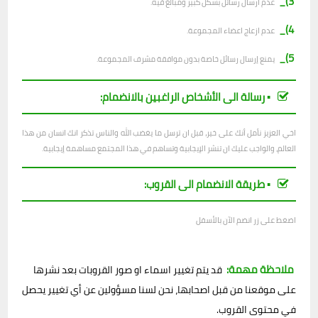
3)_
عدم ارسال رسائل بشكل كبير ومبالغ فيه.
4)_
عدم ازعاج اعضاء المجموعة.
5)_
يمنع إرسال رسائل خاصة بدون موافقة مشرف المجموعة.
▪︎ رسالة الى الأشخاص الراغبين بالانضمام:
اخي العزيز نأمل أنك على خير، قبل ان ترسل ما يغضب الله والناس تذكر انك انسان من هذا
العالم، والواجب عليك ان تنشر الإيجابية وتساهم في هذا المجتمع مساهمة إيجابية.
▪︎ طريقة الانضمام الى القروب:
اضغط على زر انضم الآن بالأسفل
ملاحظة مهمة:
قد يتم تغيير اسماء او صور القروبات بعد نشرها
على موقعنا من قبل اصحابها، نحن لسنا مسؤولين عن أي تغيير يحصل
في محتوى القروب.