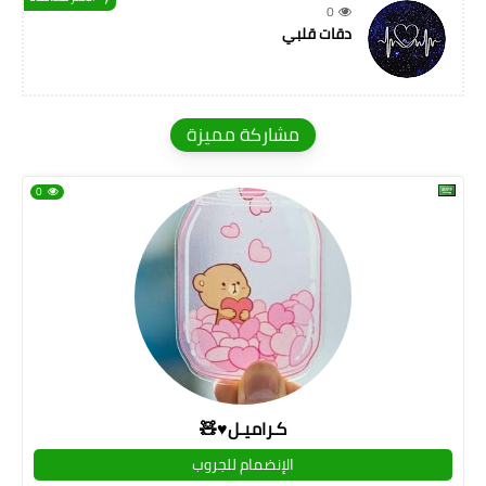
0
دقات قلبي
مشاركة مميزة
0
كـراميـل♥🧸
الإنضمام للجروب