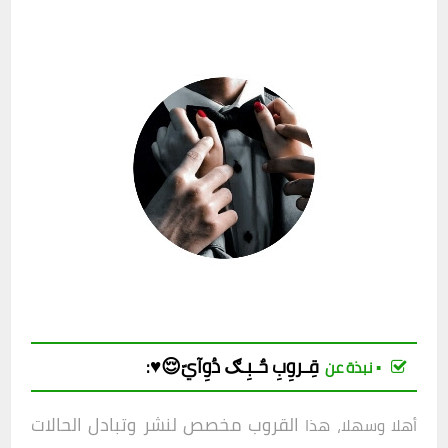
قِـروِبِ
حٌـبِـګ دُوِآيّ😌♥️
:
▪︎ نبذة عن
القروب مخصص لنشر وتبادل الحالات
أهلا وسهلا، هذا