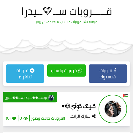
قـــــروبات ســ💛ــيدرا
موقع نشر قروبات واتساب متجددة كل يوم
قروبات
قروبات وتساب
قروبات
فيسبوك
تيلغرام
نرجســـ��ــــية الهـــ��ــــوى
حٌـبِـګ دُوِآيّ😌♥️
شارك الرابط
#قروبات حالات وصور
0
(0)