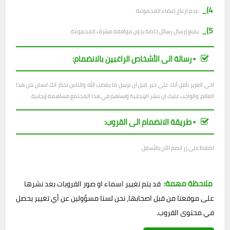
4)_
عدم ازعاج اعضاء المجموعة.
5)_
يمنع إرسال رسائل خاصة بدون موافقة مشرف المجموعة.
▪︎ رسالة الى الأشخاص الراغبين بالانضمام:
اخي العزيز نأمل أنك على خير، قبل ان ترسل ما يغضب الله والناس تذكر انك انسان من هذا
العالم، والواجب عليك ان تنشر الإيجابية وتساهم في هذا المجتمع مساهمة إيجابية.
▪︎ طريقة الانضمام الى القروب:
اضغط على زر انضم الآن بالأسفل
ملاحظة مهمة:
قد يتم تغيير اسماء او صور القروبات بعد نشرها
على موقعنا من قبل اصحابها، نحن لسنا مسؤولين عن أي تغيير يحصل
في محتوى القروب.