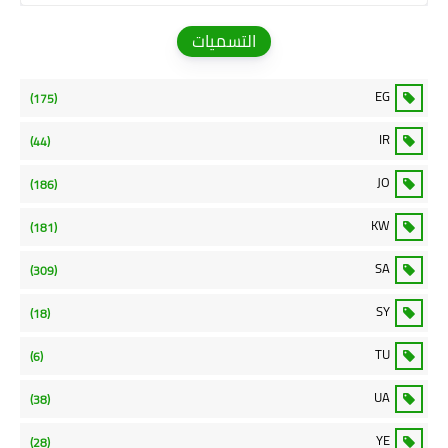
التسميات
EG
(175)
IR
(44)
JO
(186)
KW
(181)
SA
(309)
SY
(18)
TU
(6)
UA
(38)
YE
(28)