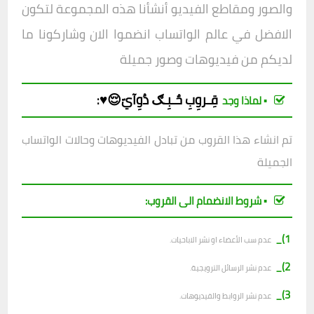
والصور ومقاطع الفيديو أنشأنا هذه المجموعة لتكون
الافض
ل في عالم الواتساب انضموا الان وشاركونا ما
لديكم من فيديوهات وصور جميلة
قِـروِبِ
حٌـبِـګ دُوِآيّ😌♥️
:
▪︎ لماذا وجد
تم انشاء هذا القروب من تبادل الفيديوهات وحالات الواتساب
الجميلة
▪︎ شروط الانضمام الى القروب:
1)_
عدم سب الأعضاء او نشر الاباحيات.
2)_
عدم نشر الرسائل الترويجية.
3)_
عدم نشر الروابط والفيديوهات.