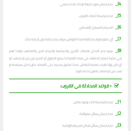
4)_
عدم ارسال صور خليعة او ذات ايحاء جنسي.
5)_
عدم مراسلة أعضاء القروب.
6)_
الاحترام المتبادل للأشخاص.
7)_
أي عضو يقوم بمخالفة هذه القوانين سوف يتم حذفه دون إخباره بذلك.
8)_
نرجو عدم التدخل بالديانات الأخرى واحترامها واحترام الدين والمذاهب وهذا اهم
شي لكثرة انتشار الخلافات في هذه الفترة لذا يمنع التطرق او التحيز لاي دين او مذهب او
أي كان وإذا طرحت قضية للنقاش عندك تعليق محترم على القضية علق تدخل بسياسة او
تسب دين او مذهب معين تحذف فورا.
▪︎ قواعد المحادثة في القروب:
1)_
عدم المراسلة اثناء وجود نقاش.
2)_
ع
دم ارسال رسائل عشوائية.
3)_
عدم ارسال رسائل بشكل كبير ومبالغ فيه.