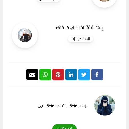
بِـعٌثّـرةّ فِّتّــاةّ مَـراهِـقِــةّ🤭♥️
السابق
نرجســـ��ــــية الهـــ��ــــوى
تعليقات