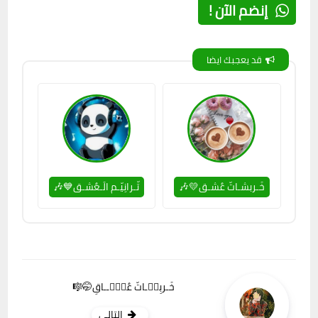
إنضم الآن !
قد يعجبك ايضا
خَـربشـاتّ عٌشـق💛🎶
تّـرانِيّـم الَـعٌشـق💙🎶
خَـربِشۗـاتّ عٌشۣۗــاقِ🤭🎼
التالي