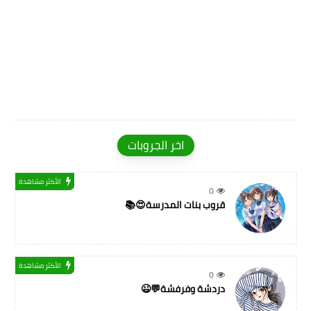
اخر الجروبات
الأكثر مشاهدة
0
قروب بنات المدرسة😍📚
الأكثر مشاهدة
0
دردشة وفرفشة💬😉