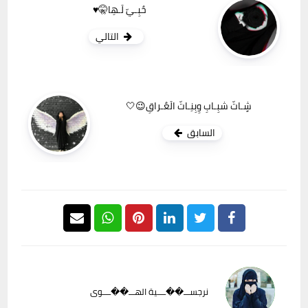
حٌبِـيّ لَـهِا🤫♥️
التالي
شٍـاتّ شبِـابِ وِبِنِـاتّ الَعٌـراقِ😉🤍
السابق
نرجســـ��ــــية الهـــ��ــــوى