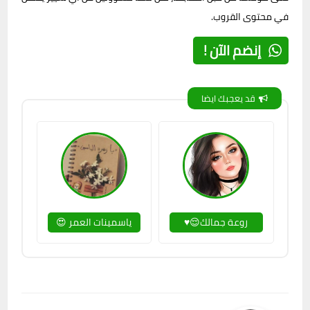
في محتوى القروب.
إنضم الآن !
قد يعجبك ايضا
روعة جمالك😌♥
ياسمينات العمر 😍