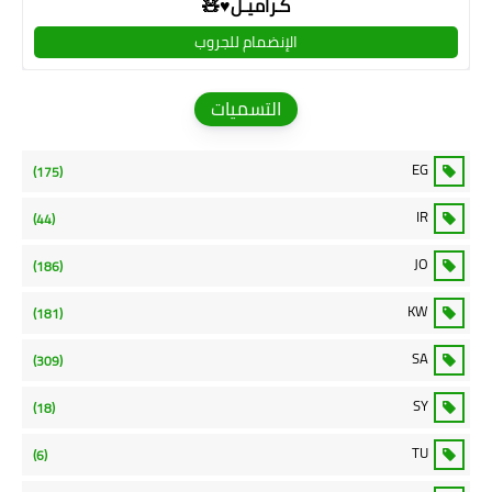
كـراميـل♥🧸
الإنضمام للجروب
التسميات
EG
(175)
IR
(44)
JO
(186)
KW
(181)
SA
(309)
SY
(18)
TU
(6)