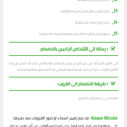
3)_
عدم ارسال رسائل بشكل كبير ومبالغ فيه.
4)_
عدم ازعاج اعضاء المجموعة.
5)_
يمنع إرسال رسائل خاصة بدون موافقة مشرف المجموعة.
▪︎ رسالة الى الأشخاص الراغبين بالانضمام:
اخي العزيز نأمل أنك على خير، قبل ان ترسل ما يغضب الله والناس تذكر انك انسان من هذا
العالم، والواجب عليك ان تنشر الإيجابية وتساهم في هذا المجتمع مساهمة إيجابية.
▪︎ طريقة الانضمام الى القروب:
اضغط على زر انضم الآن بالأسفل
ملاحظة مهمة:
قد يتم تغيير اسماء او صور القروبات بعد نشرها
على موقعنا من قبل اصحابها، نحن لسنا مسؤولين عن أي تغيير يحصل