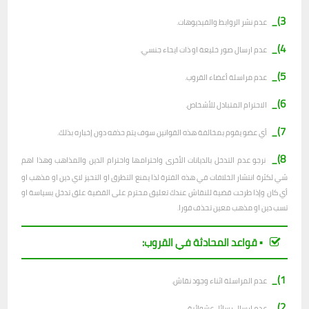
3)_
عدم نشر الروابط والفيديوهات.
4)_
عدم ارسال صور خليعة او ذات ايحاء جنسي.
5)_
عدم مراسلة أعضاء القروب.
6)_
الاحترام المتبادل للأشخاص.
7)_
أي عضو يقوم بمخالفة هذه القوانين سوف يتم حذفه دون إخباره بذلك.
8)_
نرجو عدم التدخل بالديانات الأخرى واحترامها واحترام الدين والمذاهب وهذا اهم
شي لكثرة انتشار الخلافات في هذه الفترة لذا يمنع التطرق او التحيز لاي دين او مذهب او
أي كان وإذا طرحت قضية للنقاش عندك تعليق محترم على القضية علق تدخل بسياسة او
تسب دين او مذهب معين تحذف فورا.
▪︎ قواعد المحادثة في القروب:
1)_
عدم المراسلة اثناء وجود نقاش.
2)_
ع
دم ارسال رسائل عشوائية.