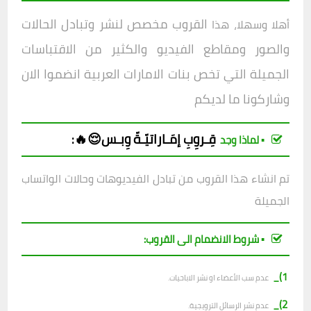
القروب مخصص لنشر وتبادل الحالات
أهلا وسهلا، هذا
والصور ومقاطع الفيديو والكثير من الاقتباسات
الجميلة التي تخص بنات الامارات العربية انضموا الان
وشاركونا ما لديكم
قِـروِبِ
إمَـاراتيّـةّ وِبـس😌🔥
:
▪︎ لماذا وجد
تم انشاء هذا القروب من تبادل الفيديوهات وحالات الواتساب
الجميلة
▪︎ شروط الانضمام الى القروب:
1)_
عدم سب الأعضاء او نشر الاباحيات.
2)_
عدم نشر الرسائل الترويجية.