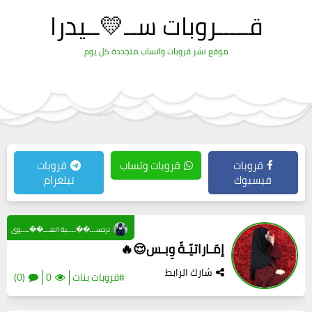
قـــــروبات ســ💛ــيدرا
موقع نشر قروبات واتساب متجددة كل يوم
قروبات
قروبات وتساب
قروبات
فيسبوك
تيلغرام
نرجســـ��ــــية الهـــ��ــــوى
إمَـاراتيّـةّ وِبـس😌🔥
شارك الرابط
#قروبات بنات
0
(0)