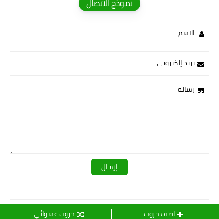
نموذج الاتصال
الاسم
بريد إلكتروني
رسالة
قـــــروبات ســ💛ــيدرا
اضف جروب
جروب عشوائي