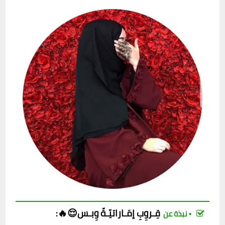
قِـروِبِ
إمَـاراتيّـةّ وِبـس😌🔥
:
▪︎ نبذة عن