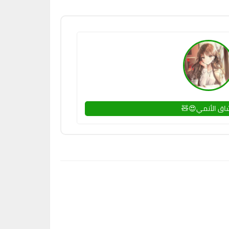
اق الأنمي😍🧸