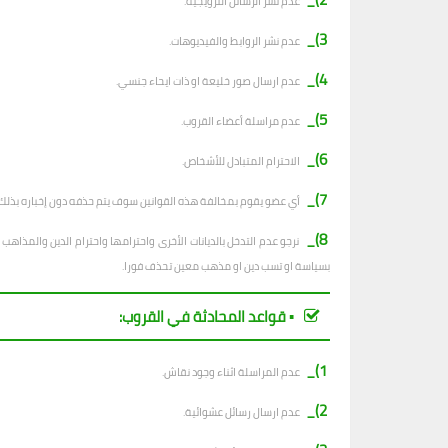
عدم نشر الرسائل الترويجية.
3)_
عدم نشر الروابط والفيديوهات.
4)_
عدم ارسال صور خليعة او ذات ايحاء جنسي.
5)_
عدم مراسلة أعضاء القروب.
6)_
الاحترام المتبادل للأشخاص.
7)_
أي عضو يقوم بمخالفة هذه القوانين سوف يتم حذفه دون إخباره بذلك.
8)_
نرجو عدم التدخل بالديانات الأخرى واحترامها واحترام الدين والمذا
بسياسة او تسب دين او مذهب معين تحذف فورا.
▪︎ قواعد المحادثة في القروب:
1)_
عدم المراسلة اثناء وجود نقاش.
2)_
ع
دم ارسال رسائل عشوائية.