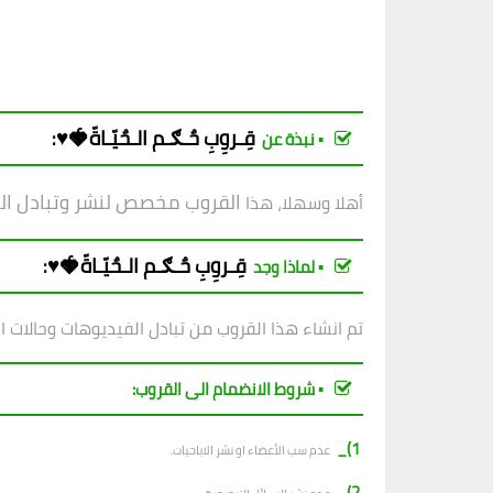
قِـروِبِ
حٌـګـم الـحٌيّـاةّ🍓♥️
:
▪︎ نبذة عن
القروب مخصص لنشر وتبادل الحال
أهلا وسهلا، هذا
قِـروِبِ
حٌـګـم الـحٌيّـاةّ🍓♥️
:
▪︎ لماذا وجد
تم انشاء هذا القروب من تبادل الفيديوهات وحالات ا
▪︎ شروط الانضمام الى القروب:
1)_
عدم سب الأعضاء او نشر الاباحيات.
2)_