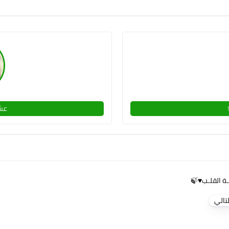
عش
ينـة القلـب♥️🍃
لتالي