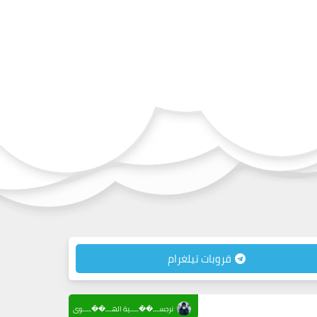
قروبات تيلغرام
نرجســـ��ــــية الهـــ��ــــوى