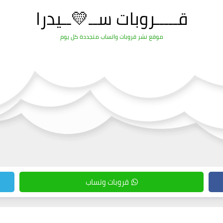
قـــــروبات ســ💛ــيدرا
موقع نشر قروبات واتساب متجددة كل يوم
قروبات وتساب