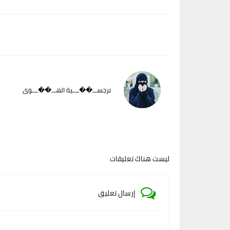
نرجســـ��ــــية الهـــ��ــــوى
ليست هناك تعليقات
إرسال تعليق