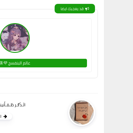
قد يعجبك ايضا
عالم البنفسج 💜🦋
الَـذّګـر طّـمَـأّن
ا