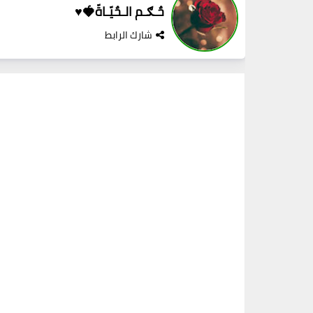
حٌـګـم الـحٌيّـاةّ🍓♥️
شارك الرابط