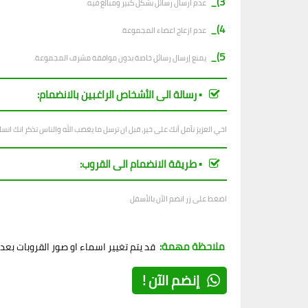
3)_
عدم ارسال رسائل بشكل كبير ومبالغ فيه.
4)_
عدم ازعاج اعضاء المجموعة.
5)_
يمنع إرسال رسائل خاصة بدون موافقة مشرف المجموعة.
▪︎ رسالة الى الأشخاص الراغبين بالانضمام:
اخي العزيز نأمل أنك على خير، قبل ان ترسل ما يغضب الله والناس تذكر انك ان
▪︎ طريقة الانضمام الى القروب:
اضغط على زر انضم الآن بالأسفل
ملاحظة مهمة:
قد يتم تغيير اسماء او صور القروبات بع
إنضم الآن !