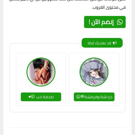
في محتوى القروب.
إنضم الآن !
قد يعجبك ايضا
دردشة وفرفشة💬😉
صدفة حب 🤭♥