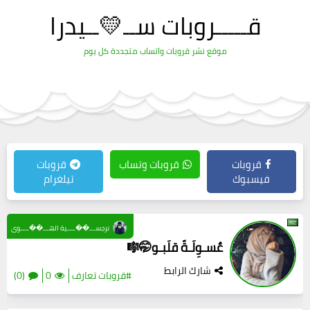
قـــــروبات ســ💛ــيدرا
موقع نشر قروبات واتساب متجددة كل يوم
قروبات
قروبات وتساب
قروبات
فيسبوك
تيلغرام
نرجســـ��ــــية الهـــ��ــــوى
عٌسـوِلَـةّ قلَبـو🤭🎼
شارك الرابط
#قروبات تعارف
0
(0)