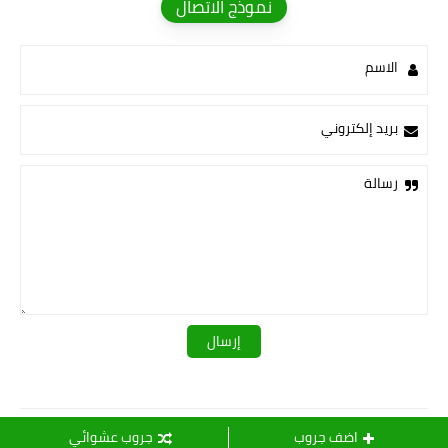
نموذج الاتصال
الاسم
بريد إلكتروني
رسالة
قـــــروبات ســ💛ــيدرا
اضف جروب
جروب عشوائي