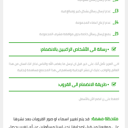
3)_
عدم ارسال رسائل بشكل كبير ومبالغ فيه.
4)_
عدم ازعاج اعضاء المجموعة.
5)_
يمنع إرسال رسائل خاصة بدون موافقة مشرف المجموعة.
▪︎ رسالة الى الأشخاص الراغبين بالانضمام:
اخي العزيز نأمل أنك على خير، قبل ان ترسل ما يغضب الله والناس تذكر انك انسان من هذا
العالم، والواجب عليك ان تنشر الإيجابية وتساهم في هذا المجتمع مساهمة إيجابية.
▪︎ طريقة الانضمام الى القروب:
اضغط على زر انضم الآن بالأسفل
ملاحظة مهمة:
قد يتم تغيير اسماء او صور القروبات بعد نشرها
على موقعنا من قبل اصحابها، نحن لسنا مسؤولين عن أي تغيير يحصل