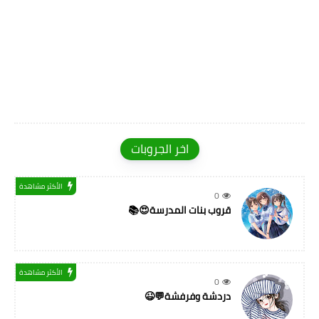
اخر الجروبات
الأكثر مشاهدة
0
قروب بنات المدرسة😍📚
الأكثر مشاهدة
0
دردشة وفرفشة💬😉