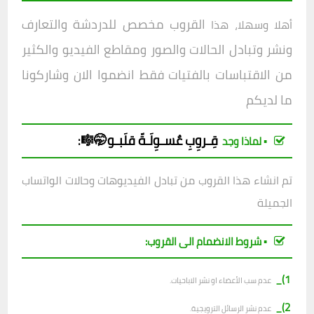
القروب مخصص للدردشة والتعارف
أهلا وسهلا، هذا
ونشر وتبادل الحالات والصور ومقاطع الفيديو والكثير
من الاقتباسات بالفتيات فقط انضموا الان وشاركونا
ما لديكم
قِـروِبِ
عٌسـوِلَـةّ قلَبـو🤭🎼
:
▪︎ لماذا وجد
تم انشاء هذا القروب من تبادل الفيديوهات وحالات الواتساب
الجميلة
▪︎ شروط الانضمام الى القروب:
1)_
عدم سب الأعضاء او نشر الاباحيات.
2)_
عدم نشر الرسائل الترويجية.