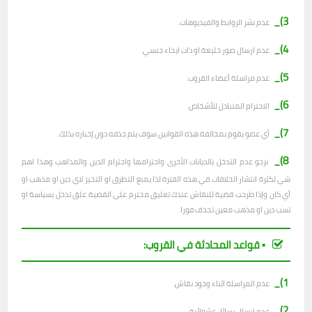
3)_
عدم نشر الروابط والفيديوهات.
4)_
عدم ارسال صور خليعة او ذات ايحاء جنسي.
5)_
عدم مراسلة أعضاء القروب.
6)_
الاحترام المتبادل للأشخاص.
7)_
أي عضو يقوم بمخالفة هذه القوانين سوف يتم حذفه دون إخباره بذلك.
8)_
نرجو عدم التدخل بالديانات الأخرى واحترامها واحترام الدين والمذاهب وهذا اهم
شي لكثرة انتشار الخلافات في هذه الفترة لذا يمنع التطرق او التحيز لاي دين او مذهب او
أي كان وإذا طرحت قضية للنقاش عندك تعليق محترم على القضية علق تدخل بسياسة او
تسب دين او مذهب معين تحذف فورا.
▪︎ قواعد المحادثة في القروب:
1)_
عدم المراسلة اثناء وجود نقاش.
2)_
ع
دم ارسال رسائل عشوائية.