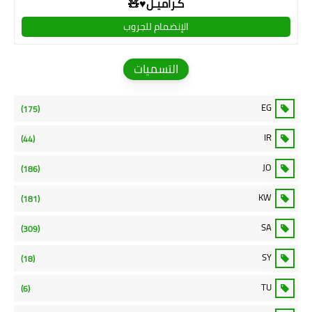
كـراميـل♥🧸
الإنضمام للجروب
التسميات
EG
(175)
IR
(44)
JO
(186)
KW
(181)
SA
(309)
SY
(18)
TU
(6)