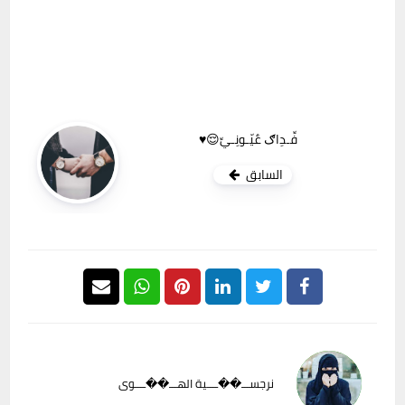
فِّـدِاګ عٌيّـونِـيِّ😌♥️
السابق
نرجســـ��ــــية الهـــ��ــــوى