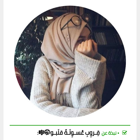
قِـروِبِ
عٌسـوِلَـةّ قلَبـو🤭🎼
:
▪︎ نبذة عن