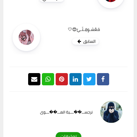
مَعٌشـوِقِـتّـيِّ😍🤍
السابق
نرجســـ��ــــية الهـــ��ــــوى
تعليقات