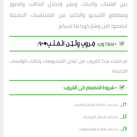
بين الشباب والبنات ونشر وتبادل الحالات والصور
ومقاطع الفيديو والكثير من الاقتباسات الجميلة
انضموا الان وشاركونا ما لديكم
قِـروِبِ
وِتّـيّـن الَـقـلَـبِ♥️✨
:
▪︎ لماذا وجد
تم انشاء هذا القروب من تبادل الفيديوهات وحالات الواتساب
الجميلة
▪︎ شروط الانضمام الى القروب:
1)_
عدم سب الأعضاء او نشر الاباحيات.
2)_
عدم نشر الرسائل الترويجية.
3)_
عدم نشر الروابط والفيديوهات.