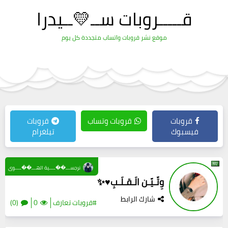
قـــــروبات ســ💛ــيدرا
موقع نشر قروبات واتساب متجددة كل يوم
قروبات
قروبات وتساب
قروبات
فيسبوك
تيلغرام
نرجســـ��ــــية الهـــ��ــــوى
وِتّـيّـن الَـقـلَـبِ♥️✨
شارك الرابط
#قروبات تعارف
0
(0)