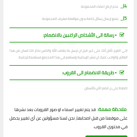
4)_
عدم ازعاج اعضاء المجموعة.
5)_
يمنع إرسال رسائل خاصة بدون موافقة مشرف المجموعة.
▪︎ رسالة الى الأشخاص الراغبين بالانضمام:
اخي العزيز نأمل أنك على خير، قبل ان ترسل ما يغضب الله والناس تذكر انك انسان من هذا
العالم، والواجب عليك ان تنشر الإيجابية وتساهم في هذا المجتمع مساهمة إيجابية.
▪︎ طريقة الانضمام الى القروب:
اضغط على زر انضم الآن بالأسفل
ملاحظة مهمة:
قد يتم تغيير اسماء او صور القروبات بعد نشرها
على موقعنا من قبل اصحابها، نحن لسنا مسؤولين عن أي تغيير يحصل
في محتوى القروب.