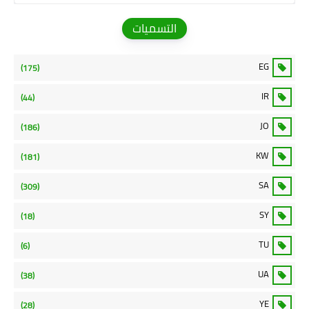
التسميات
EG
(175)
IR
(44)
JO
(186)
KW
(181)
SA
(309)
SY
(18)
TU
(6)
UA
(38)
YE
(28)