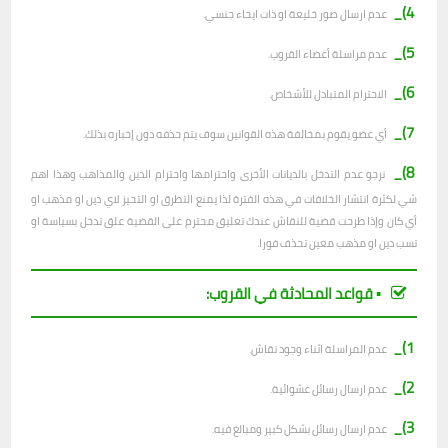
4)_
عدم ارسال صور خليعة او ذات ايحاء جنسي.
5)_
عدم مراسلة أعضاء القروب.
6)_
الاحترام المتبادل للأشخاص.
7)_
أي عضو يقوم بمخالفة هذه القوانين سوف يتم حذفه دون إخباره بذلك.
8)_
نرجو عدم التدخل بالديانات الأخرى واحترامها واحترام الدين والمذاهب وهذا اهم
شي لكثرة انتشار الخلافات في هذه الفترة لذا يمنع التطرق او التحيز لاي دين او مذهب او
أي كان وإذا طرحت قضية للنقاش عندك تعليق محترم على القضية علق تدخل بسياسة او
تسب دين او مذهب معين تحذف فورا.
▪︎ قواعد المحادثة في القروب:
1)_
عدم المراسلة اثناء وجود نقاش.
2)_
ع
دم ارسال رسائل عشوائية.
3)_
عدم ارسال رسائل بشكل كبير ومبالغ فيه.