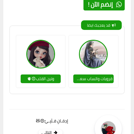
إنضم الآن !
قد يعجبك ايضا
قروبات واتساب سعودية😍💯
وتين القلب😍🫀
إدِمَـانِ قـلَبِـيِّ😍🧸
التالي