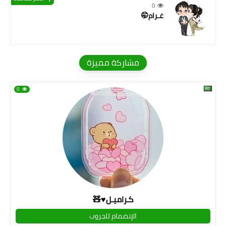
0
غـرام🤭
مشاركة مميزة
0
كـراميـل♥🧸
الإنضمام للجروب