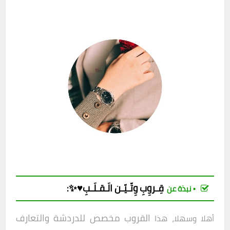
قِـروِبِ
وِتّـيّـن الَـقـلَـبِ♥️✨
:
▪︎ نبذة عن
القروب مخصص للدردشة والتعارف
أهلا وسهلا، هذا