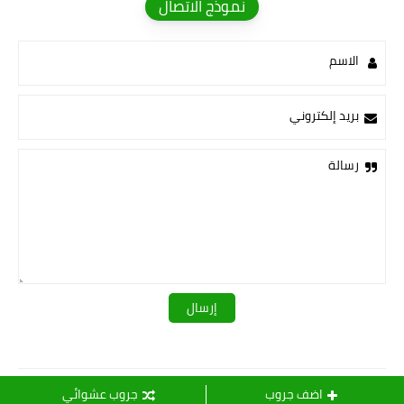
نموذج الاتصال
الاسم
بريد إلكتروني
رسالة
قـــــروبات ســ💛ــيدرا
اضف جروب
جروب عشوائي