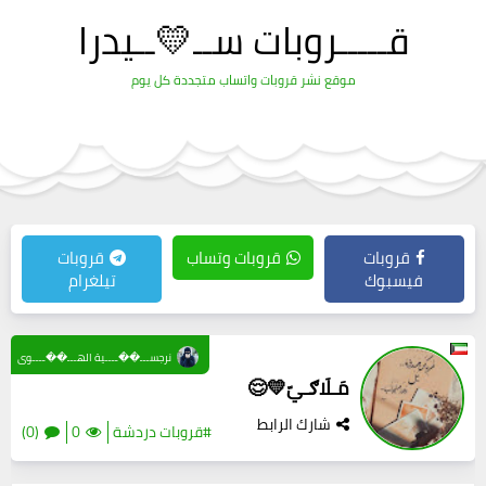
قـــــروبات ســ💛ــيدرا
موقع نشر قروبات واتساب متجددة كل يوم
قروبات
قروبات وتساب
قروبات
فيسبوك
تيلغرام
نرجســـ��ــــية الهـــ��ــــوى
مَـلَاګـيّ💛😌
شارك الرابط
#قروبات دردشة
0
(0)