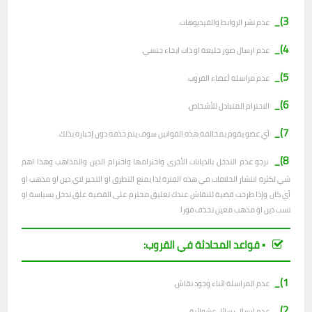
3)_
عدم نشر الروابط والفيديوهات.
4)_
عدم ارسال صور خليعة او ذات ايحاء جنسي.
5)_
عدم مراسلة أعضاء القروب.
6)_
الاحترام المتبادل للأشخاص.
7)_
أي عضو يقوم بمخالفة هذه القوانين سوف يتم حذفه دون إخباره بذلك.
8)_
نرجو عدم التدخل بالديانات الأخرى واحترامها واحترام الدين والمذاهب وهذا اهم
شي لكثرة انتشار الخلافات في هذه الفترة لذا يمنع التطرق او التحيز لاي دين او مذهب او
أي كان وإذا طرحت قضية للنقاش عندك تعليق محترم على القضية علق تدخل بسياسة او
تسب دين او مذهب معين تحذف فورا.
▪︎ قواعد المحادثة في القروب:
1)_
عدم المراسلة اثناء وجود نقاش.
2)_
ع
دم ارسال رسائل عشوائية.