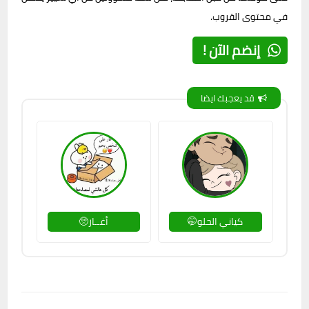
في محتوى القروب.
إنضم الآن !
قد يعجبك ايضا
كياني الحلو🤭
أغــار🥺