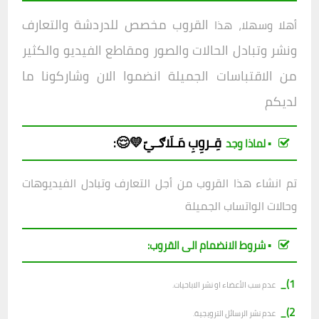
القروب مخصص للدردشة والتعارف
أهلا وسهلا، هذا
ونشر وتبادل الحالات والصور ومقاطع الفيديو والكثير
من الاقتباسات الجميلة انضموا الان وشاركونا ما
لديكم
قِـروِبِ
مَـلَاګـيّ💛😌
:
▪︎ لماذا وجد
تم انشاء هذا القروب من أجل التعارف وتبادل الفيديوهات
وحالات الواتساب الجميلة
▪︎ شروط الانضمام الى القروب:
1)_
عدم سب الأعضاء او نشر الاباحيات.
2)_
عدم نشر الرسائل الترويجية.