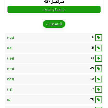
كـراميـل♥🧸
الإنضمام للجروب
التسميات
EG
(175)
IR
(44)
JO
(186)
KW
(181)
SA
(309)
SY
(18)
TU
(6)