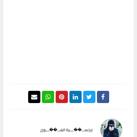
نرجســـ��ــــية الهـــ��ــــوى