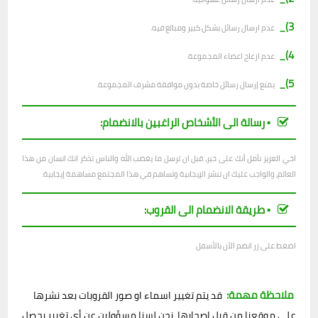
3)_
عدم ارسال رسائل بشكل كبير ومبالغ فيه.
4)_
عدم ازعاج اعضاء المجموعة.
5)_
يمنع إرسال رسائل خاصة بدون موافقة مشرف المجموعة.
▪︎ رسالة الى الأشخاص الراغبين بالانضمام:
اخي العزيز نأمل أنك على خير، قبل ان ترسل ما يغضب الله والناس تذكر انك انسان من هذا
العالم، والواجب عليك ان تنشر الإيجابية وتساهم في هذا المجتمع مساهمة إيجابية.
▪︎ طريقة الانضمام الى القروب:
اضغط على زر انضم الآن بالأسفل
ملاحظة مهمة:
قد يتم تغيير اسماء او صور القروبات بعد نشرها
على موقعنا من قبل اصحابها، نحن لسنا مسؤولين عن أي تغيير يحصل