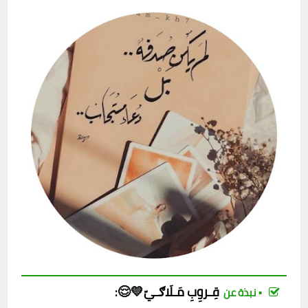
قِـروِبِ
مَـلَاګـيّ💛😌
:
▪︎ نبذة عن