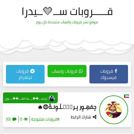
قـــــروبات ســ💛ــيدرا
موقع نشر قروبات واتساب متجددة كل يوم
قروبات
قروبات وتساب
قروبات
فيسبوك
تيلغرام
نرجســـ��ــــية الهـــ��ــــوى
جِمَهِـوِر بِـرشۣۗـلَـوِنـةّ😍🔥
شارك الرابط
#قروبات متنوعة
0
(0)