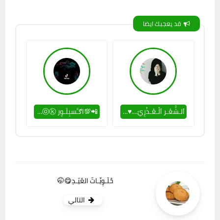
قد يعجبك ايضا
اَلـشَّعْـر اَلْـعُـذْرِيّ....♥︎🎼
📲💯اګـَّسبِلَـوِر ⓣⓘⓚ ⓣⓞⓚ💯📲
حٌلَـوِيِّـاتّ العٌيّـدِ😋🤭
التالي