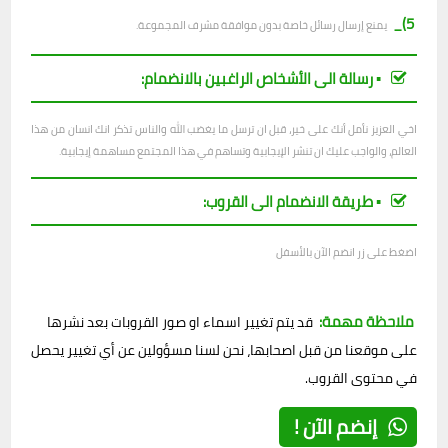
5)_
يمنع إرسال رسائل خاصة بدون موافقة مشرف المجموعة.
▪︎ رسالة الى الأشخاص الراغبين بالانضمام:
اخي العزيز نأمل أنك على خير، قبل ان ترسل ما يغضب الله والناس تذكر انك انسان من هذا
العالم، والواجب عليك ان تنشر الإيجابية وتساهم في هذا المجتمع مساهمة إيجابية.
▪︎ طريقة الانضمام الى القروب:
اضغط على زر انضم الآن بالأسفل
ملاحظة مهمة:
قد يتم تغيير اسماء او صور القروبات بعد نشرها
على موقعنا من قبل اصحابها، نحن لسنا مسؤولين عن أي تغيير يحصل
في محتوى القروب.
إنضم الآن !