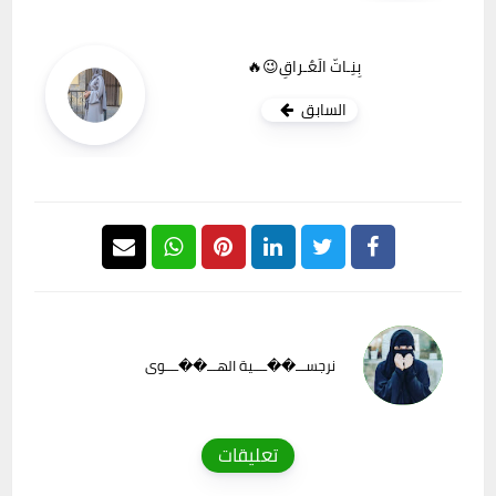
بِنِـاتّ الَعٌـراقِ😉🔥
السابق
نرجســـ��ــــية الهـــ��ــــوى
تعليقات