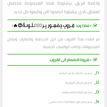
وخاصة فريق برشلونة هذه المجموعة مخصص
لعشاق نادي برشلونا انضموا الان وتابعوا كل جديد
قِـروِبِ
جِمَهِـوِر بِـرشۣۗـلَـوِنـةّ😍🔥
:
▪︎ لماذا وجد
تم انشاء هذا القروب من اجل الدردشة والتعارف وتبادل
الفيديوهات وحالات الواتساب الجميلة
▪︎ شروط الانضمام الى القروب:
1)_
عدم سب الأعضاء او نشر الاباحيات.
2)_
عدم نشر الرسائل الترويجية.
3)_
عدم نشر الروابط والفيديوهات.
4)_
عدم ارسال صور خليعة او ذات ايحاء جنسي.