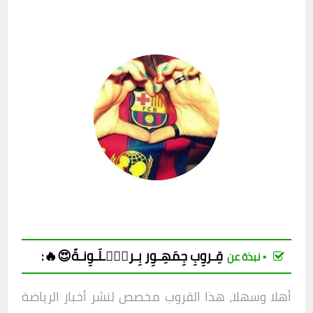
قِـروِبِ
جِمَهِـوِر بِـرشۣۗـلَـوِنـةّ😍🔥
:
▪︎ نبذة عن
أهلا وسهلا، هذا
القروب مخصص لنشر أخبار الرياضة