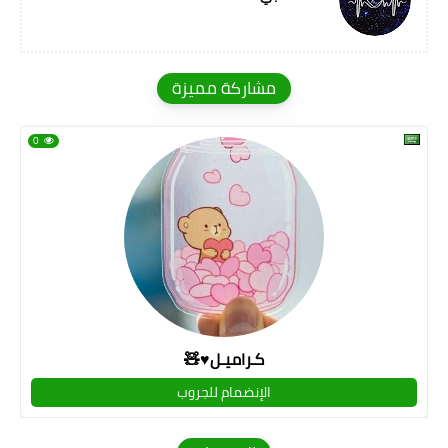
مشاركة مميزة
0
كـراميـل♥🧸
الإنضمام للجروب