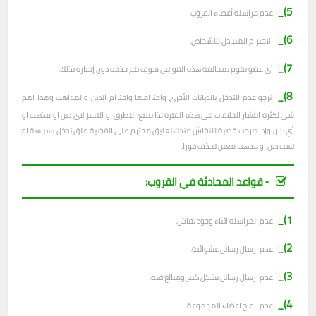
5)_
عدم مراسلة أعضاء القروب.
6)_
الاحترام المتبادل للأشخاص.
7)_
أي عضو يقوم بمخالفة هذه القوانين سوف يتم حذفه دون إخباره بذلك.
8)_
نرجو عدم التدخل بالديانات الأخرى واحترامها واحترام الدين والمذاهب وهذا اهم
شي لكثرة انتشار الخلافات في هذه الفترة لذا يمنع التطرق او التحيز لاي دين او مذهب او
أي كان وإذا طرحت قضية للنقاش عندك تعليق محترم على القضية علق تدخل بسياسة او
تسب دين او مذهب معين تحذف فورا.
▪︎ قواعد المحادثة في القروب:
1)_
عدم المراسلة اثناء وجود نقاش.
2)_
ع
دم ارسال رسائل عشوائية.
3)_
عدم ارسال رسائل بشكل كبير ومبالغ فيه.
4)_
عدم ازعاج اعضاء المجموعة.