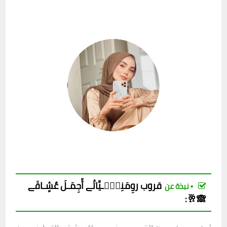
قروب
روِمَنِسۣۗـيِّاتُے أّجِمَـلَ عٌشٍـاقَے
▪︎ نبذة عن
🙈🥂
: