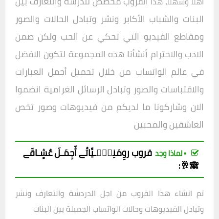
القروب مخصص للدرشة والتعارف بين
أهلا وسهلا، هذا
البنات والشباب الأكابر ونشر وتبادل الحالات والصور
ومقاطع الفيديو التي تحكي عن الحب ولكن ضمن
الادب والاحترام أنشأنا هذه المجموعة لتكون الافض
ل
في عالم الواتساب من خلال تحميل أجمل العبارات
والاقتباسات والصور وتبادل الرسائل الغرامية انضموا
الان وشاركونا ما لديكم من فيديوهات وصور تخص
العاشقين والمحبين
قروب
روِمَنِسۣۗـيِّاتُے أّجِمَـلَ عٌشٍـاقَے
▪︎ لماذا وجد
🙈🥂
:
تم انشاء هذا القروب من اجل الدردشة والتعارف ونشر
وتبادل الفيديوهات وحالات الواتساب الجميلة بين البنات