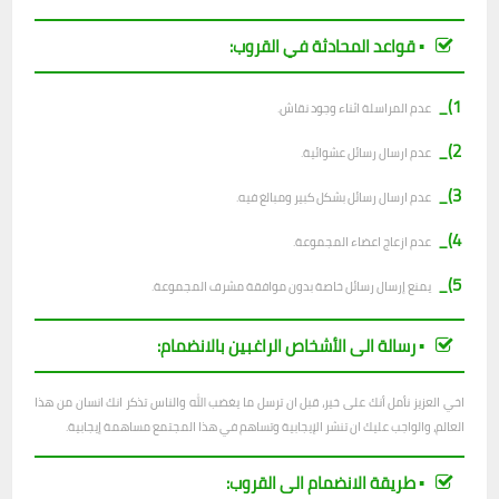
▪︎ قواعد المحادثة في القروب:
1)_
عدم المراسلة اثناء وجود نقاش.
2)_
ع
دم ارسال رسائل عشوائية.
3)_
عدم ارسال رسائل بشكل كبير ومبالغ فيه.
4)_
عدم ازعاج اعضاء المجموعة.
5)_
يمنع إرسال رسائل خاصة بدون موافقة مشرف المجموعة.
▪︎ رسالة الى الأشخاص الراغبين بالانضمام:
اخي العزيز نأمل أنك على خير، قبل ان ترسل ما يغضب الله والناس تذكر انك انسان من هذا
العالم، والواجب عليك ان تنشر الإيجابية وتساهم في هذا المجتمع مساهمة إيجابية.
▪︎ طريقة الانضمام الى القروب: