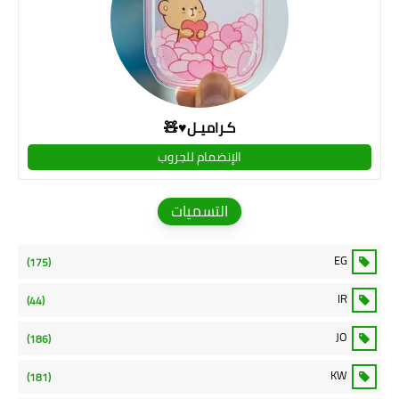
كـراميـل♥🧸
الإنضمام للجروب
التسميات
EG
(175)
IR
(44)
JO
(186)
KW
(181)