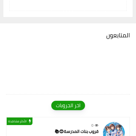
المتابعون
اخر الجروبات
الأكثر مشاهدة
0
قروب بنات المدرسة😍📚