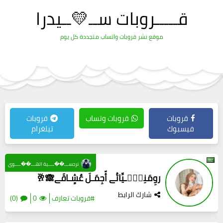
قـــــروبات ســ💛ــيدرا
موقع نشر قروبات واتساب متجددة كل يوم
قروبات
قروبات وتساب
قروبات
فيسبوك
تيلغرام
نرجســـ��ــــية الهـــ��ــــوى
روِمَنِسۣۗـيِّاتُے أّجِمَـلَ عٌشٍـاقَے🙈🥂
شارك الرابط
#قروبات تعارف
0
(0)