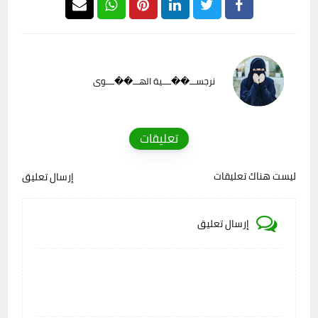
نرجســـ��ــــية الهـــ��ــــوى
تعليقات
ليست هناك تعليقات
إرسال تعليق
إرسال تعليق