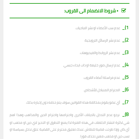
▪︎ شروط الانضمام الى القروب:
1)_
عدم سب الأعضاء او نشر الاباحيات.
2)_
عدم نشر الرسائل الترويجية.
3)_
عدم نشر الروابط والفيديوهات.
4)_
عدم ارسال صور خليعة او ذات ايحاء جنسي.
5)_
عدم مراسلة أعضاء القروب.
6)_
الاحترام المتبادل للأشخاص.
7)_
أي عضو يقوم بمخالفة هذه القوانين سوف يتم حذفه دون إخباره بذلك.
8)_
نرجو عدم التدخل بالديانات الأخرى واحترامها واحترام الدين والمذاهب وهذا اهم
شي لكثرة انتشار الخلافات في هذه الفترة لذا يمنع التطرق او التحيز لاي دين او مذهب او
أي كان وإذا طرحت قضية للنقاش عندك تعليق محترم على القضية علق تدخل بسياسة او
تسب دين او مذهب معين تحذف فورا.