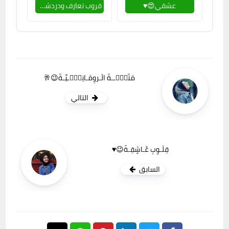
عشقي😍♥
قروب تعارف ودردشة😍💬
مَتّعۣۗــةّ الَـروِمَـانِسۣۗـيِّـةّ😉🥂
التالي
قِلَـوِبِ عٌـاشٍقِـةّ😉♥️
السابق