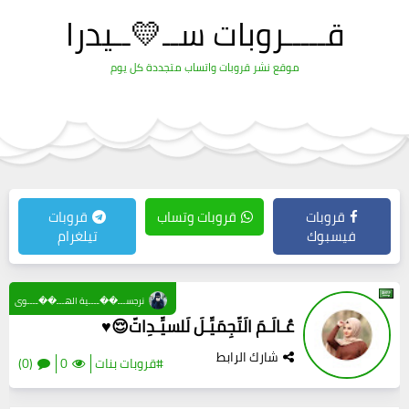
قـــــروبات ســ💛ــيدرا
موقع نشر قروبات واتساب متجددة كل يوم
قروبات
قروبات وتساب
قروبات
فيسبوك
تيلغرام
نرجســـ��ــــية الهـــ��ــــوى
عٌـالَـمَ الَتّجِمَيِّـلَ لَلسيِّـدِاتّ😌♥️
شارك الرابط
#قروبات بنات
0
(0)