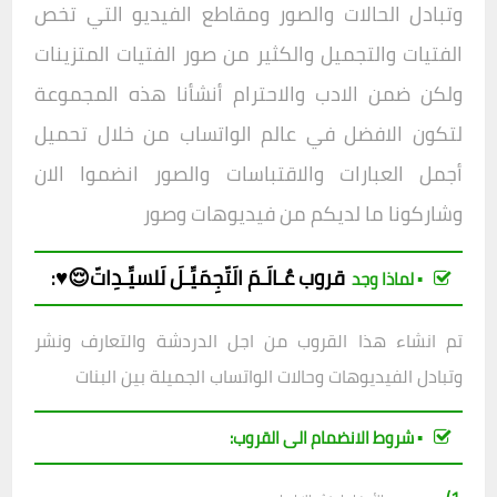
وتبادل الحالات والصور ومقاطع الفيديو التي تخص
الفتيات والتجميل والكثير من صور الفتيات المتزينات
ولكن ضمن الادب والاحترام أنشأنا هذه المجموعة
لتكون الافض
ل في عالم الواتساب من خلال تحميل
أجمل العبارات والاقتباسات والصور انضموا الان
وشاركونا ما لديكم من فيديوهات وصور
قروب
عٌـالَـمَ الَتّجِمَيِّـلَ لَلسيِّـدِاتّ😌♥️
:
▪︎ لماذا وجد
تم انشاء هذا القروب من اجل الدردشة والتعارف ونشر
وتبادل الفيديوهات وحالات الواتساب الجميلة بين البنات
▪︎ شروط الانضمام الى القروب: