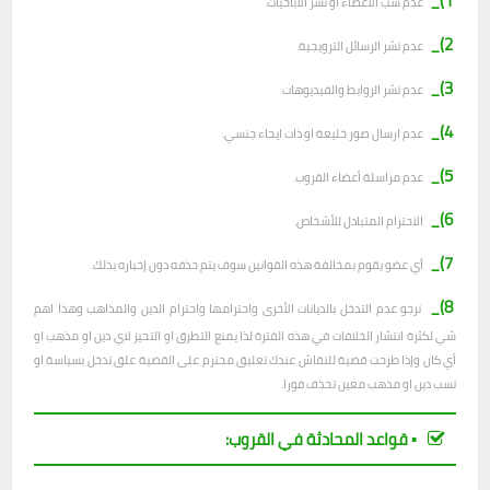
1)_
عدم سب الأعضاء او نشر الاباحيات.
2)_
عدم نشر الرسائل الترويجية.
3)_
عدم نشر الروابط والفيديوهات.
4)_
عدم ارسال صور خليعة او ذات ايحاء جنسي.
5)_
عدم مراسلة أعضاء القروب.
6)_
الاحترام المتبادل للأشخاص.
7)_
أي عضو يقوم بمخالفة هذه القوانين سوف يتم حذفه دون إخباره بذلك.
8)_
نرجو عدم التدخل بالديانات الأخرى واحترامها واحترام الدين والمذاهب وهذا اهم
شي لكثرة انتشار الخلافات في هذه الفترة لذا يمنع التطرق او التحيز لاي دين او مذهب او
أي كان وإذا طرحت قضية للنقاش عندك تعليق محترم على القضية علق تدخل بسياسة او
تسب دين او مذهب معين تحذف فورا.
▪︎ قواعد المحادثة في القروب: