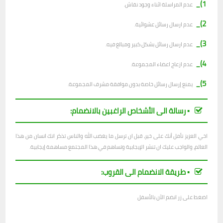
1)_
عدم المراسلة اثناء وجود نقاش.
2)_
ع
دم ارسال رسائل عشوائية.
3)_
عدم ارسال رسائل بشكل كبير ومبالغ فيه.
4)_
عدم ازعاج اعضاء المجموعة.
5)_
يمنع إرسال رسائل خاصة بدون موافقة مشرف المجموعة.
▪︎ رسالة الى الأشخاص الراغبين بالانضمام:
اخي العزيز نأمل أنك على خير، قبل ان ترسل ما يغضب الله والناس تذكر انك انسان من هذا
العالم، والواجب عليك ان تنشر الإيجابية وتساهم في هذا المجتمع مساهمة إيجابية.
▪︎ طريقة الانضمام الى القروب:
اضغط على زر انضم الآن بالأسفل