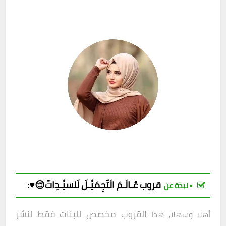
قروب
عٌـالَـمَ الَتّجِمَيِّـلَ لَلسيِّـدِاتّ😌♥️
:
▪︎ نبذة عن
القروب مخصص للبنات فقط لنشر
أهلا وسهلا، هذا