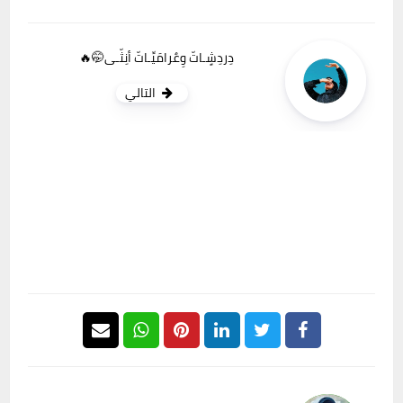
دِردِشٍـاتّ وِعٌرامَيِّـاتّ أنِثّـى🤭🔥
التالي