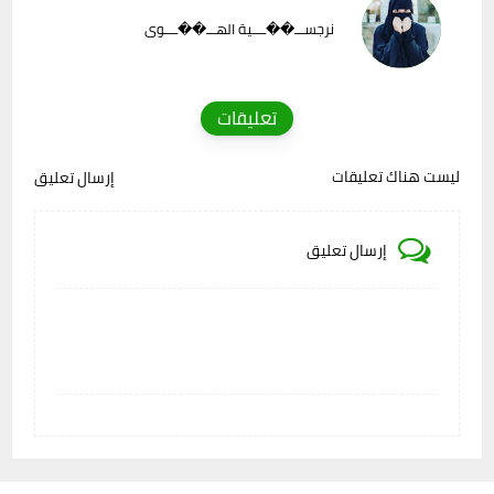
نرجســـ��ــــية الهـــ��ــــوى
تعليقات
ليست هناك تعليقات
إرسال تعليق
إرسال تعليق