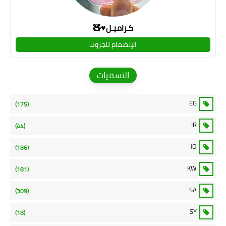
كـراميـل♥🧸
الإنضمام للجروب
التسميات
EG
(175)
IR
(44)
JO
(186)
KW
(181)
SA
(309)
SY
(18)