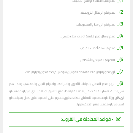
1)_
عدم سب الأعضاء او نشر الاباحيات.
2)_
عدم نشر الرسائل الترويجية.
3)_
عدم نشر الروابط والفيديوهات.
4)_
عدم ارسال صور خليعة او ذات ايحاء جنسي.
5)_
عدم مراسلة أعضاء القروب.
6)_
الاحترام المتبادل للأشخاص.
7)_
أي عضو يقوم بمخالفة هذه القوانين سوف يتم حذفه دون إخباره بذلك.
8)_
نرجو عدم التدخل بالديانات الأخرى واحترامها واحترام الدين والمذاهب وهذا اهم
شي لكثرة انتشار الخلافات في هذه الفترة لذا يمنع التطرق او التحيز لاي دين او مذهب او
أي كان وإذا طرحت قضية للنقاش عندك تعليق محترم على القضية علق تدخل بسياسة او
تسب دين او مذهب معين تحذف فورا.
▪︎ قواعد المحادثة في القروب: