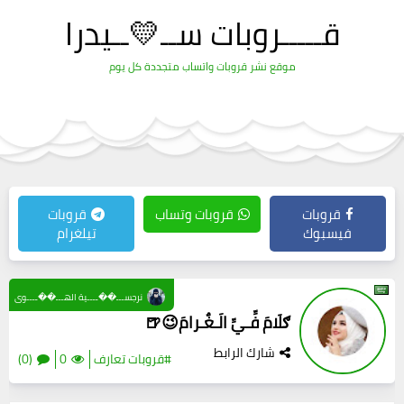
قـــــروبات ســ💛ــيدرا
موقع نشر قروبات واتساب متجددة كل يوم
قروبات
قروبات وتساب
قروبات
فيسبوك
تيلغرام
نرجســـ��ــــية الهـــ��ــــوى
ګلَامَ فِّـيِّ الَـغٌـرامَ😉🍺
شارك الرابط
#قروبات تعارف
0
(0)