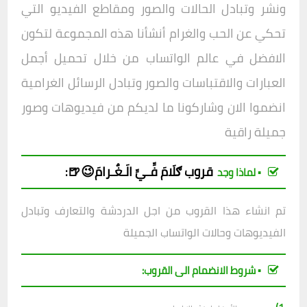
ونشر وتبادل الحالات والصور ومقاطع الفيديو التي
تحكي عن الحب والغرام أنشأنا هذه المجموعة لتكون
الافض
ل في عالم الواتساب من خلال تحميل أجمل
العبارات والاقتباسات والصور وتبادل الرسائل الغرامية
انضموا الان وشاركونا ما لديكم من فيديوهات وصور
جميلة راقية
قروب
ګلَامَ فِّـيِّ الَـغٌـرامَ😉🍺
:
▪︎ لماذا وجد
تم انشاء هذا القروب من اجل الدردشة والتعارف وتبادل
الفيديوهات وحالات الواتساب الجميلة
▪︎ شروط الانضمام الى القروب: