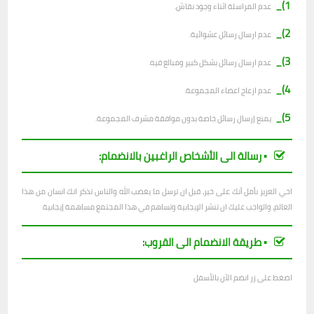
1)_
عدم المراسلة اثناء وجود نقاش.
2)_
ع
دم ارسال رسائل عشوائية.
3)_
عدم ارسال رسائل بشكل كبير ومبالغ فيه.
4)_
عدم ازعاج اعضاء المجموعة.
5)_
يمنع إرسال رسائل خاصة بدون موافقة مشرف المجموعة.
▪︎ رسالة الى الأشخاص الراغبين بالانضمام:
اخي العزيز نأمل أنك على خير، قبل ان ترسل ما يغضب الله والناس تذكر انك انسان من هذا
العالم، والواجب عليك ان تنشر الإيجابية وتساهم في هذا المجتمع مساهمة إيجابية.
▪︎ طريقة الانضمام الى القروب:
اضغط على زر انضم الآن بالأسفل