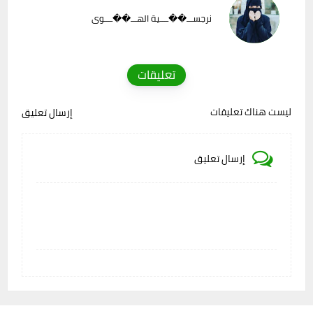
نرجســـ��ــــية الهـــ��ــــوى
تعليقات
ليست هناك تعليقات
إرسال تعليق
إرسال تعليق