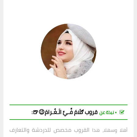
قروب
ګلَامَ فِّـيِّ الَـغٌـرامَ😉🍺
:
▪︎ نبذة عن
القروب مخصص للدردشة والتعارف
أهلا وسهلا، هذا