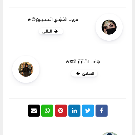
قروب الَعٌشٍـقِ الَـمَمَنِـوع😍🔥
التالي
هِمََّسـاتّ لَيِّلَيِّـةّ🙈🔥
السابق