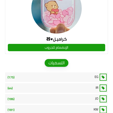
كـراميـل♥🧸
الإنضمام للجروب
التسميات
EG
(175)
IR
(44)
JO
(186)
KW
(181)