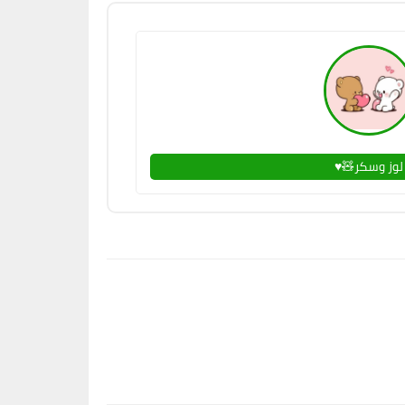
لوز وسكر🧸♥