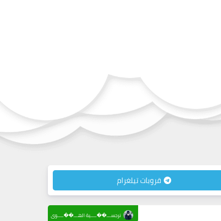
قروبات تيلغرام
نرجســـ��ــــية الهـــ��ــــوى