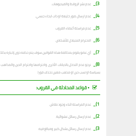
3)_
عدم نشر الروابط والفيديوهات.
4)_
عدم ارسال صور خليعة او ذات ايحاء جنسي.
5)_
عدم مراسلة أعضاء القروب.
6)_
الاحترام المتبادل للأشخاص.
7)_
أي عضو يقوم بمخالفة هذه القوانين سوف يتم حذفه دون إخباره بذلك.
8)_
نرجو عدم التدخل بالديانات الأخرى واحترامها واحترام الدين والمذا
بسياسة او تسب دين او مذهب معين تحذف فورا.
▪︎ قواعد المحادثة في القروب:
1)_
عدم المراسلة اثناء وجود نقاش.
2)_
ع
دم ارسال رسائل عشوائية.
3)_
عدم ارسال رسائل بشكل كبير ومبالغ فيه.