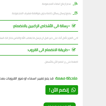
4)_
عدم ازعاج اعضاء المجموعة.
5)_
يمنع إرسال رسائل خاصة بدون موافقة مشرف المجموعة.
▪︎ رسالة الى الأشخاص الراغبين بالانضمام:
اخي العزيز نأمل أنك على خير، قبل ان ترسل ما يغضب الله والناس تذكر انك ان
▪︎ طريقة الانضمام الى القروب:
اضغط على زر انضم الآن بالأسفل
ملاحظة مهمة:
قد يتم تغيير اسماء او صور القروبات بع
إنضم الآن !