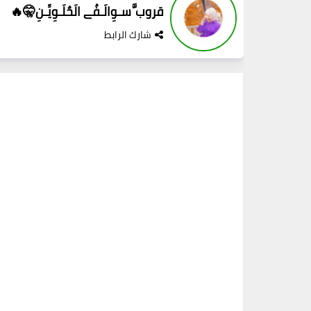
قروب َّسـوِالَـفُے الَحٌلَـوِيِّـنِ🤫🔥
شارك الرابط