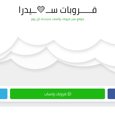
قـــــروبات ســ💛ــيدرا
موقع نشر قروبات واتساب متجددة كل يوم
قروبات وتساب