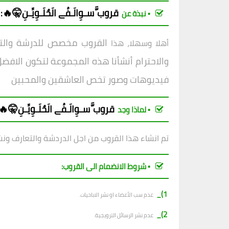
قروب َّسـوِالَـفُے الَحٌلَـوِيِّـنِ🤫🔥
:
▪︎ نبذة عن
القروب مخصص للدرشة والتعار
أهلا وسهلا، هذا
والاحترام أنشأنا هذه المجموعة لتكون الافض
ل
فيديوهات وصور تخص العاشقين والمحبين
قروب َّسـوِالَـفُے الَحٌلَـوِيِّـنِ🤫🔥
▪︎ لماذا وجد
تم انشاء هذا القروب من اجل الدردشة والتعارف ونشر
▪︎ شروط الانضمام الى القروب:
1)_
عدم سب الأعضاء او نشر الاباحيات.
2)_
عدم نشر الرسائل الترويجية.