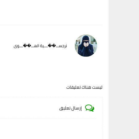
نرجســـ��ــــية الهـــ��ــــوى
ليست هناك تعليقات
إرسال تعليق