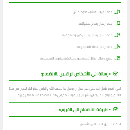
1)_
عدم المراسلة اثناء وجود نقاش.
2)_
ع
دم ارسال رسائل عشوائية.
3)_
عدم ارسال رسائل بشكل كبير ومبالغ فيه.
4)_
عدم ازعاج اعضاء المجموعة.
5)_
يمنع إرسال رسائل خاصة بدون موافقة مشرف المجموعة.
▪︎ رسالة الى الأشخاص الراغبين بالانضمام:
اخي العزيز نأمل أنك على خير، قبل ان ترسل ما يغضب الله والناس تذكر انك انسان من هذا
العالم، والواجب عليك ان تنشر الإيجابية وتساهم في هذا المجتمع مساهمة إيجابية.
▪︎ طريقة الانضمام الى القروب:
اضغط على زر انضم الآن بالأسفل