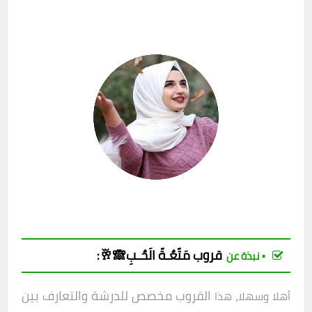
قروب
مَتّعٌـةّ الَحٌـبِ🙈🥂
:
▪︎ نبذة عن
القروب مخصص للدرشة والتعارف بين
أهلا وسهلا، هذا