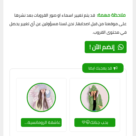
ملاحظة مهمة:
قد يتم تغيير اسماء او صور القروبات بعد نشرها
على موقعنا من قبل اصحابها، نحن لسنا مسؤولين عن أي تغيير يحصل
في محتوى القروب.
إنضم الآن !
قد يعجبك ايضا
بحب جنانك🤭💛
عاشقة الرومانسية😍💛