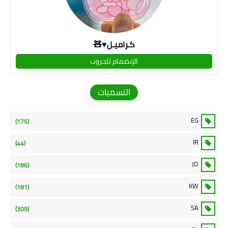
كـراميـل♥🧸
الإنضمام للجروب
التسميات
EG
(175)
IR
(44)
JO
(186)
KW
(181)
SA
(309)