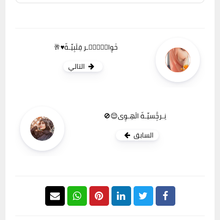
خَوِاطۣۗـۙـر قِلَبِيِّـةّ♥️🥂
التالي
نِـرجَِّسيِّـةّ الَهِـوِى😌🚫
السابق