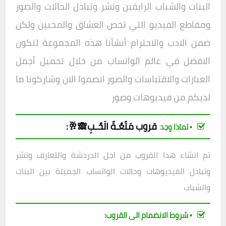
البنات والشباب الرايقين ونشر وتبادل الحالات والصور
ومقاطع الفيديو التي تخص العشاق والمحبين ولكن
ضمن الادب والاحترام أنشأنا هذه المجموعة لتكون
الافض
ل في عالم الواتساب من خلال تحميل أجمل
العبارات والاقتباسات والصور انضموا الان وشاركونا ما
لديكم من فيديوهات وصور
قروب
مَتّعٌـةّ الَحٌـبِ🙈🥂
:
▪︎ لماذا وجد
تم انشاء هذا القروب من اجل الدردشة والتعارف ونشر
وتبادل الفيديوهات وحالات الواتساب الجميلة بين البنات
والشباب
▪︎ شروط الانضمام الى القروب: