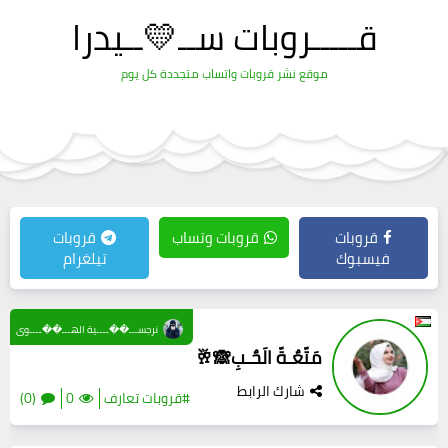
قـــــروبات ســ💛ــيدرا
موقع نشر قروبات واتساب متجددة كل يوم
قروبات
قروبات وتساب
قروبات
فيسبوك
تيلغرام
نرجســـ��ــــية الهـــ��ــــوى
مَتّعٌـةّ الَحٌـبِ🙈🥂
شارك الرابط
#قروبات تعارف
0
(0)