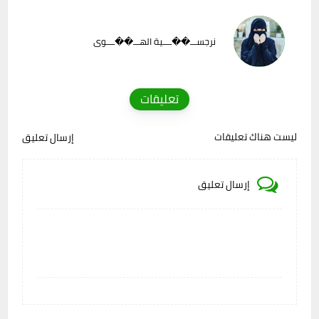
نرجســـ��ــــية الهـــ��ــــوى
تعليقات
ليست هناك تعليقات
إرسال تعليق
إرسال تعليق