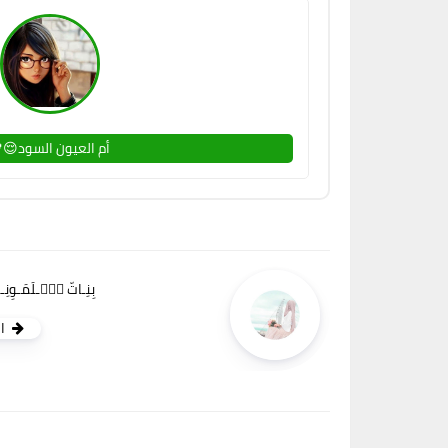
أم العيون السود😌
بِنِـاتّ شۣۗـلَمَـوِنِ
ا