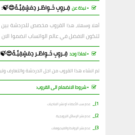
قِـروِبِ
خَـوِاطّـر دِمَشٍقِيِّـةّ😍🍃
:
▪︎ نبذة عن
القروب مخصص للدردشة بين بنات
أهلا وسهلا، هذا
لتكون الافض
ل في عالم الواتساب انضموا الان
قِـروِبِ
خَـوِاطّـر دِمَشٍقِيِّـةّ😍🍃
:
▪︎ لماذا وجد
تم انشاء هذا القروب من اجل الدردشة والتعارف وتب
▪︎ شروط الانضمام الى القروب:
1)_
عدم سب الأعضاء او نشر الاباحيات.
2)_
عدم نشر الرسائل الترويجية.
3)_
عدم نشر الروابط والفيديوهات.