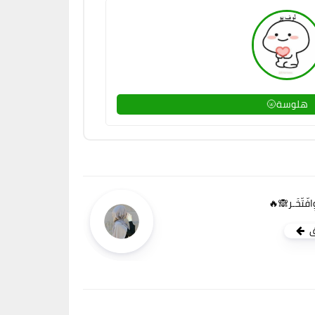
هلوسة🌝
وِافّتّخَـر🙈🔥
ق