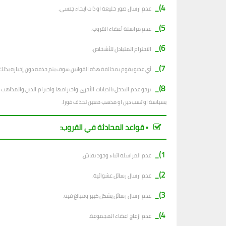
4)_
عدم ارسال صور خليعة او ذات ايحاء جنسي.
5)_
عدم مراسلة أعضاء القروب.
6)_
الاحترام المتبادل للأشخاص.
7)_
أي عضو يقوم بمخالفة هذه القوانين سوف يتم حذفه دون إخباره بذلك.
8)_
نرجو عدم التدخل بالديانات الأخرى واحترامها واحترام الدين والمذا
بسياسة او تسب دين او مذهب معين تحذف فورا.
▪︎ قواعد المحادثة في القروب:
1)_
عدم المراسلة اثناء وجود نقاش.
2)_
ع
دم ارسال رسائل عشوائية.
3)_
عدم ارسال رسائل بشكل كبير ومبالغ فيه.
4)_
عدم ازعاج اعضاء المجموعة.