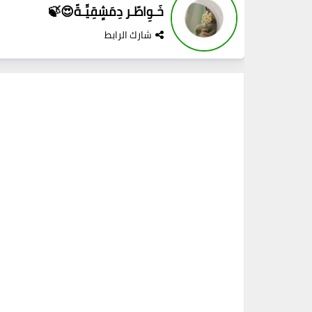
خَـوِاطّـر دِمَشٍقِيِّـةّ😍🍃
شارك الرابط