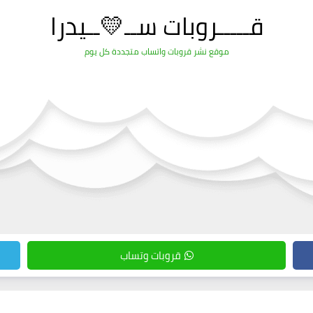
قـــــروبات ســ💛ــيدرا
موقع نشر قروبات واتساب متجددة كل يوم
قروبات وتساب