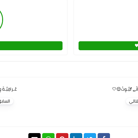
ـاتُے ګيِّـوِتُ😌🤍
عٌـراقِيِّـةّ 
لتالي
الساب