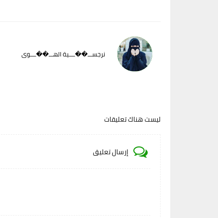
نرجســـ��ــــية الهـــ��ــــوى
ليست هناك تعليقات
إرسال تعليق