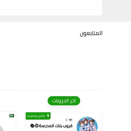
المتابعون
اخر الجروبات
الأكثر مشاهدة
0
قروب بنات المدرسة😍📚