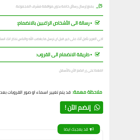
5)_
يمنع إرسال رسائل خاصة بدون موافقة مشرف المجموعة.
▪︎ رسالة الى الأشخاص الراغبين بالانضمام:
اخي العزيز نأمل أنك على خير، قبل ان ترسل ما يغضب الله والناس تذكر انك ان
▪︎ طريقة الانضمام الى القروب:
اضغط على زر انضم الآن بالأسفل
ملاحظة مهمة:
قد يتم تغيير اسماء او صور القروبات بع
إنضم الآن !
قد يعجبك ايضا