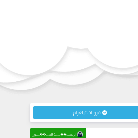
قروبات تيلغرام
نرجســـ��ــــية الهـــ��ــــوى