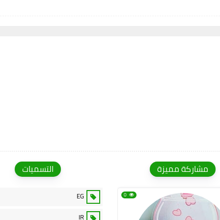
مشاركة مميزة
التسميات
EG
0
IR