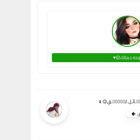
وعة جمالك😌♥
ۣـۙـآئـلَ عٌشۣۗـۙـقِ😉📱
ق