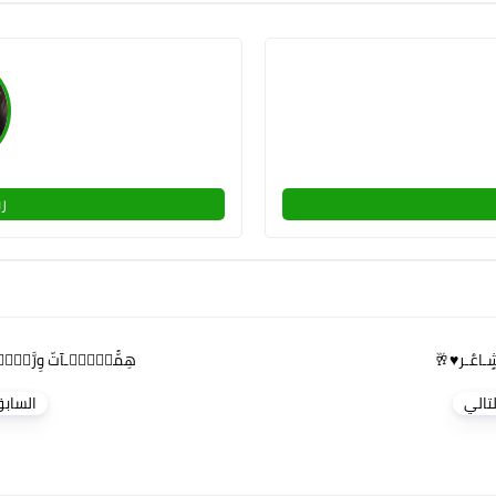
ر
ٍـاعٌـر♥️🥂
هِمََّسۣۗـۙـآتّ وِرَّسۗ
لتالي
الساب