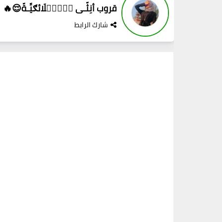
قروب أنِثّـى مۣۗـۙلَائګيِّـةّ😌🔥
شارك الرابط