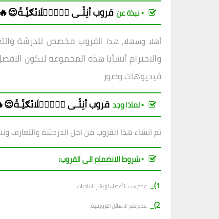
قروب أنِثّـى مۣۗـۙلَائګيِّـةّ😌🔥
▪︎ نبذة عن
القروب مخصص للدرشة والتعار
أهلا وسهلا، هذا
والاحترام أنشأنا هذه المجموعة لتكون الافض
ل
فيديوهات وصور
قروب أنِثّـى مۣۗـۙلَائګيِّـةّ😌
▪︎ لماذا وجد
تم انشاء هذا القروب من اجل الدردشة والتعارف ونشر
▪︎ شروط الانضمام الى القروب:
1)_
عدم سب الأعضاء او نشر الاباحيات.
2)_
عدم نشر الرسائل الترويجية.