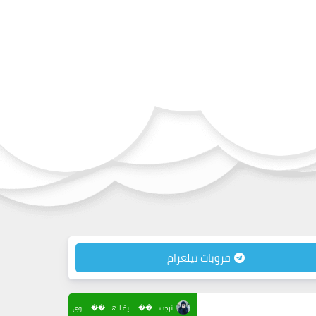
قروبات تيلغرام
نرجســـ��ــــية الهـــ��ــــوى