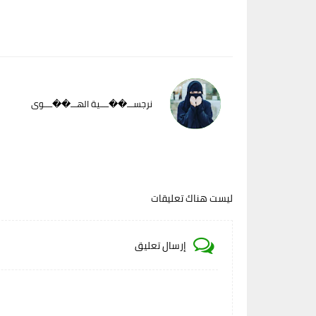
نرجســـ��ــــية الهـــ��ــــوى
ليست هناك تعليقات
إرسال تعليق