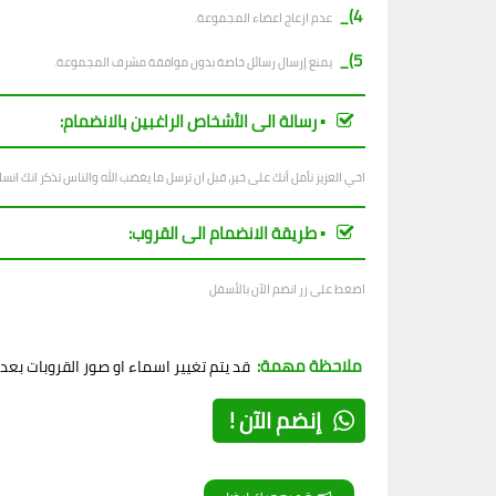
4)_
عدم ازعاج اعضاء المجموعة.
5)_
يمنع إرسال رسائل خاصة بدون موافقة مشرف المجموعة.
▪︎ رسالة الى الأشخاص الراغبين بالانضمام:
اخي العزيز نأمل أنك على خير، قبل ان ترسل ما يغضب الله والناس تذكر انك ان
▪︎ طريقة الانضمام الى القروب:
اضغط على زر انضم الآن بالأسفل
ملاحظة مهمة:
قد يتم تغيير اسماء او صور القروبات بع
إنضم الآن !