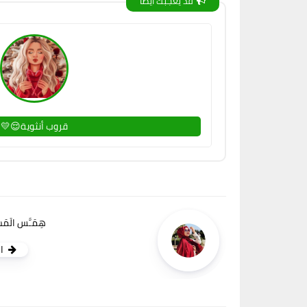
قد يعجبك ايضا
قروب أنثوية😌💛
هِمَـَّس الَمَش
ا