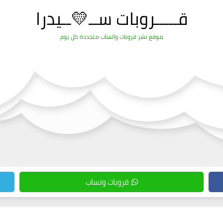
قـــــروبات ســ💛ــيدرا
موقع نشر قروبات واتساب متجددة كل يوم
قروبات وتساب