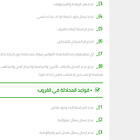
3)_
عدم نشر الروابط والفيديوهات.
4)_
عدم ارسال صور خليعة او ذات ايحاء جنسي.
5)_
عدم مراسلة أعضاء القروب.
6)_
الاحترام المتبادل للأشخاص.
7)_
أي عضو يقوم بمخالفة هذه القوانين سوف يتم حذفه دون إخباره بذلك.
8)_
نرجو عدم التدخل بالديانات الأخرى واحترامها واحترام الدين والمذا
بسياسة او تسب دين او مذهب معين تحذف فورا.
▪︎ قواعد المحادثة في القروب:
1)_
عدم المراسلة اثناء وجود نقاش.
2)_
ع
دم ارسال رسائل عشوائية.
3)_
عدم ارسال رسائل بشكل كبير ومبالغ فيه.